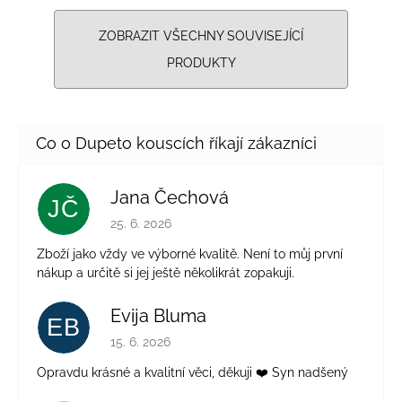
ZOBRAZIT VŠECHNY SOUVISEJÍCÍ
PRODUKTY
Jana Čechová
JČ
Hodnocení obchodu je 5 z 5 hvězdiček.
25. 6. 2026
Zboží jako vždy ve výborné kvalitě. Není to můj první
nákup a určitě si jej ještě několikrát zopakuji.
Evija Bluma
EB
Hodnocení obchodu je 5 z 5 hvězdiček.
15. 6. 2026
Opravdu krásné a kvalitní věci, děkuji ❤️ Syn nadšený