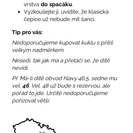
vrstva
do spacáku
.
Vyzkoušejte ji, uvidíte, že klasická
čepice už nebude mít šanci.
Tip pro vás:
Nedoporučujeme kupovat kuklu s příliš
velkým nadměrkem.
Nesedí, tak jak má a přetáčí se, že dítě
nevidí.
Př. Má-li dítě obvod hlavy 46,5, sedne mu
vel.
46
. Vel. 48 už bude s rezervou, ale
pořád to jde. Určitě nedoporučujeme
pořizovat větší.