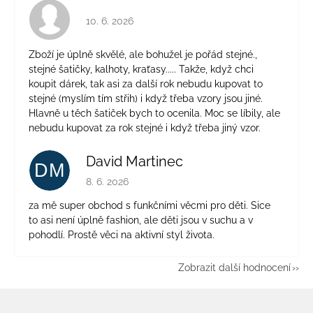
Hodnocení obchodu je 4 z 5 hvězdiček.
10. 6. 2026
Zboží je úplně skvělé, ale bohužel je pořád stejné.,
stejné šatičky, kalhoty, kraťasy..... Takže, když chci
koupit dárek, tak asi za další rok nebudu kupovat to
stejné (myslím tím střih) i když třeba vzory jsou jiné.
Hlavně u těch šatiček bych to ocenila. Moc se líbily, ale
nebudu kupovat za rok stejné i když třeba jiný vzor.
David Martinec
DM
Hodnocení obchodu je 5 z 5 hvězdiček.
8. 6. 2026
za mě super obchod s funkčními věcmi pro děti. Sice
to asi není úplně fashion, ale děti jsou v suchu a v
pohodlí. Prostě věci na aktivní styl života.
Zobrazit další hodnocení