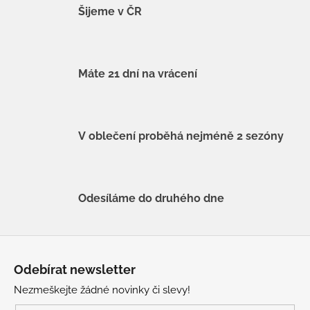
Šijeme v ČR
Máte 21 dní na vrácení
V oblečení proběhá nejméně 2 sezóny
Odesíláme do druhého dne
Z
á
Odebírat newsletter
p
Nezmeškejte žádné novinky či slevy!
a