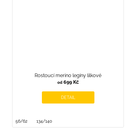
Rostoucí merino legíny lilkové
699 Kč
od
DETAIL
56/62
134/140