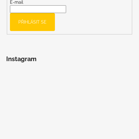
t
E-mail
í
PŘIHLÁSIT SE
Instagram