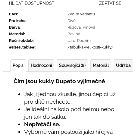
HLÍDAT DOSTUPNOST
ZEPTAT SE
EAN
:
Zvolte variantu
Pro koho
:
Dívčí
Barva
:
Růžová
,
Vínová
Materiál
:
Bavlna
Roční období
:
Jaro
,
Podzim
#sizes_table#
:
/tabulka-velikosti-kukly/
Popis
Hodnocení
Související (8)
Materiál
Údržba
Čím jsou kukly Dupeto výjimečné
Jak ji jednou zkusíte, jinou čepici už
pro dítě nechcete.
Je ideální na kolo pod helmu nebo
jen tak do šátku.
Nepřetáčí se.
Výborně vám poslouží jako hřejivá