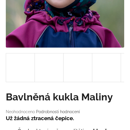
a
j
í
t
?
HLEDAT
D
Bavlněná kukla Maliny
o
p
o
Průměrné
Neohodnoceno
Podrobnosti hodnocení
hodnocení
r
Už žádná ztracená čepice.
produktu
u
je