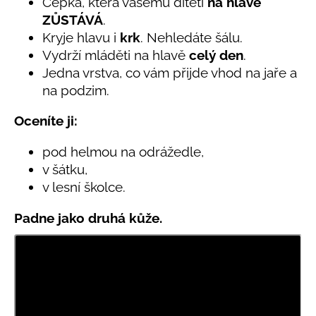
č
Čepka, která vašemu dítěti
na hlavě
0,0
u
ZŮSTÁVÁ
.
z
j
Kryje hlavu i
krk
. Nehledáte šálu.
5
e
hvězdiček.
Vydrží mláděti na hlavě
celý den
.
m
Jedna vrstva, co vám přijde vhod na jaře a
e
na podzim.
Oceníte ji:
LETNÍ
RYCHLESCHNOUCÍ
KALHOTY
pod helmou na odrážedle,
TYRKYSOVÉ
v šátku,
KORÁLKY
v lesní školce.
695
Kč
Padne jako druhá kůže.