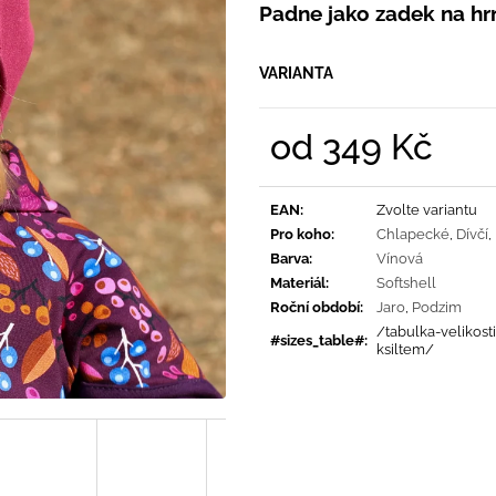
PRUHY MODRÉ
Padne jako zadek na hr
395 Kč
435 Kč
VARIANTA
od
349 Kč
Měrná
cena:
EAN
:
Zvolte variantu
Pro koho
:
Chlapecké
,
Dívčí
,
Barva
:
Vínová
Materiál
:
Softshell
Roční období
:
Jaro
,
Podzim
/tabulka-velikost
#sizes_table#
:
ksiltem/