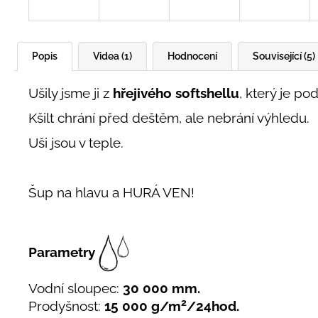
Popis
Videa (1)
Hodnocení
Související (5)
Ušily jsme ji z
hřejivého softshellu
, který je p
Kšilt chrání před deštěm, ale nebrání výhledu.
Uši jsou v teple.
Šup na hlavu a HURÁ VEN!
Parametry
Vodní sloupec:
30 000 mm.
2
Prodyšnost:
15 000 g/m
/24hod.