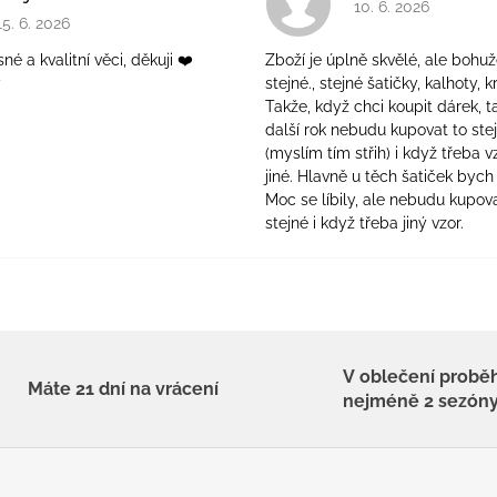
Hodnocení obchodu 
10. 6. 2026
Hodnocení obchodu je 5 z 5 hvězdiček.
15. 6. 2026
é a kvalitní věci, děkuji ❤️
Zboží je úplně skvělé, ale bohuž
ý
stejné., stejné šatičky, kalhoty, kr
Takže, když chci koupit dárek, t
další rok nebudu kupovat to ste
(myslím tím střih) i když třeba v
jiné. Hlavně u těch šatiček bych 
Moc se líbily, ale nebudu kupova
stejné i když třeba jiný vzor.
V oblečení probě
Máte 21 dní na vrácení
nejméně 2 sezón