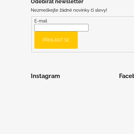
Odebírat newsletter
p
Nezmeškejte žádné novinky či slevy!
a
t
E-mail
í
PŘIHLÁSIT SE
Instagram
Face