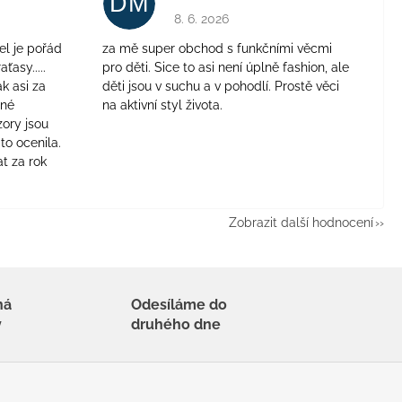
DM
je 4 z 5 hvězdiček.
Hodnocení obchodu je 5 z 5 hvězdiček.
8. 6. 2026
el je pořád
za mě super obchod s funkčními věcmi
aťasy.....
pro děti. Sice to asi není úplně fashion, ale
ak asi za
děti jsou v suchu a v pohodlí. Prostě věci
jné
na aktivní styl života.
zory jsou
to ocenila.
t za rok
Zobrazit další hodnocení
há
Odesíláme do
y
druhého dne