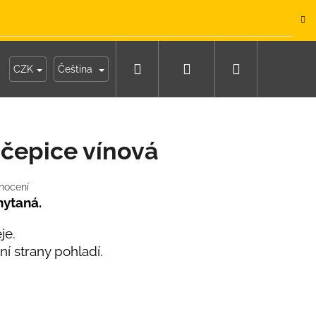
.
Hledat
Přihlášení
Nákupní
y
Moje objednávka
CZK
Čeština
košík
 čepice vínová
nocení
chytaná.
je.
řní strany pohladí.
IKO NÁMOŘNICKÉ