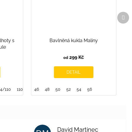
Dal
pro
lhoty s
Bavlněná kukla Maliny
ule
299 Kč
od
DETAIL
04/110
110/116
46
116/122
48
50
122/128
52
54
128/134
56
134/140
140/1
David Martinec