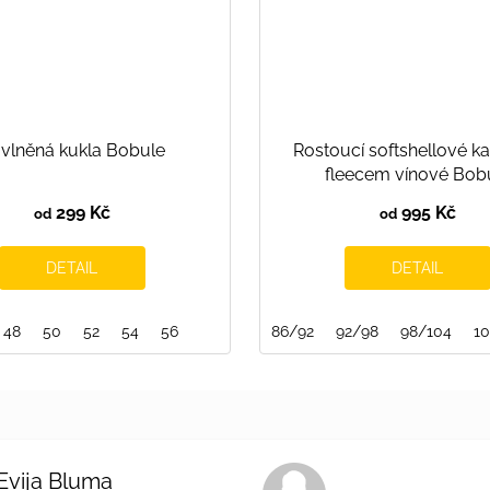
vlněná kukla Bobule
Rostoucí softshellové ka
fleecem vínové Bob
299 Kč
995 Kč
od
od
DETAIL
DETAIL
140
48
50
52
54
56
86/92
92/98
98/104
1
Evija Bluma