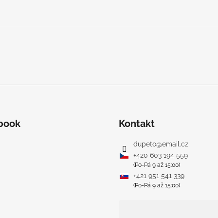
book
Kontakt
dupeto
@
email.cz
+420 603 194 559
(Po-Pá 9 až 15:00)
+421 951 541 339
(Po-Pá 9 až 15:00)