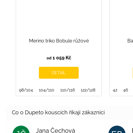
Merino triko Bobule růžové
Ba
1 059 Kč
od
DETAIL
98/104
104/110
110/116
122/128
128/134
42
134/
46
Jana Čechová