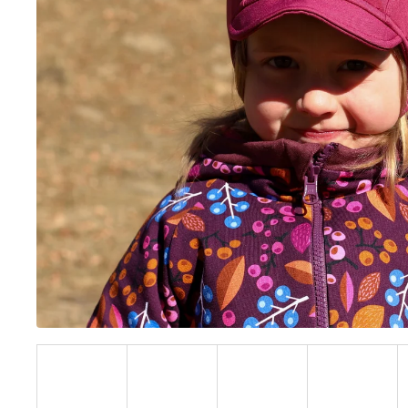
BÍLÝ
395 Kč