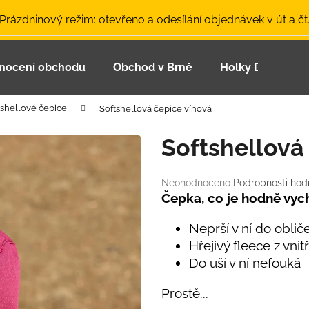
 Prázdninový režim: otevřeno a odesílání objednávek v út a čt
nocení obchodu
Obchod v Brně
Holky Dupeťačk
Co potřebujete najít?
tshellové čepice
Softshellová čepice vínová
HLEDAT
Softshellová
Průměrné
Neohodnoceno
Podrobnosti hod
Doporučujeme
hodnocení
Čepka, co je hodně vy
produktu
je
Neprší v ní do obliče
0,0
Hřejivý fleece z vnit
z
Do uší v ní nefouká
5
hvězdiček.
Prostě...
LETNÍ ČEPICE UV 30 SVĚTLE MODRÁ
BAMBUSOVÉ TR