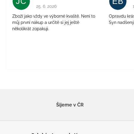
JČ
EB
Hodnocení obchodu je 5 z 5 hvězdiček.
25. 6. 2026
Zboží jako vždy ve výborné kvalitě. Není to
Opravdu krásn
můj první nákup a určitě si jej ještě
Syn nadšen
několikrát zopakuji.
Šijeme v ČR
Z
á