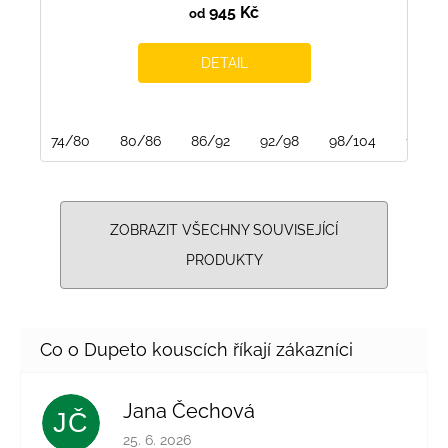
945 Kč
od
DETAIL
74/80
80/86
86/92
92/98
98/104
116/12
ZOBRAZIT VŠECHNY SOUVISEJÍCÍ
PRODUKTY
Jana Čechová
JČ
Hodnocení obchodu je 5 z 5 hvězdiček.
25. 6. 2026