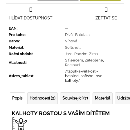
HLÍDAT DOSTUPNOST
ZEPTAT SE
EAN
:
—
Pro koho
:
Dívčí
,
Batolata
Barva
:
Vínová
Materiál
:
Softshell
Roční období
:
Jaro
,
Podzim
,
Zima
S fleecem
,
Zateplené
,
Vlastnosti
:
Rostoucí
/tabulka-velikosti-
#sizes_table#
:
batoleci-softshellove-
kalhoty/
Popis
Hodnocení (2)
Související (7)
Materiál
Údržb
KALHOTY ROSTOU S VAŠÍM DÍTĚTEM