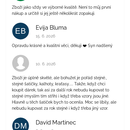
Zboží jako vždy ve výborné kvalitě. Není to můj první
nákup a určitě si jej ještě několikrát zopakuji.
Evija Bluma
EB
Hodnocení obchodu je 5 z 5 hvězdiček.
15. 6. 2026
Opravdu krásné a kvalitní věci, děkuji ❤️ Syn nadšený
Hodnocení obchodu je 4 z 5 hvězdiček.
10. 6. 2026
Zboží je úplně skvělé, ale bohužel je pořád stejné.,
stejné šatičky, kalhoty, kraťasy..... Takže, když chci
koupit dárek, tak asi za další rok nebudu kupovat to
stejné (myslím tím střih) i když třeba vzory jsou jiné.
Hlavně u těch šatiček bych to ocenila. Moc se líbily, ale
nebudu kupovat za rok stejné i když třeba jiný vzor.
David Martinec
DM
Hodnocení obchodu je 5 z 5 hvězdiček.