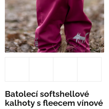
a
j
í
t
?
HLEDAT
D
o
p
Batolecí softshellové
o
r
kalhoty s fleecem vínové
u