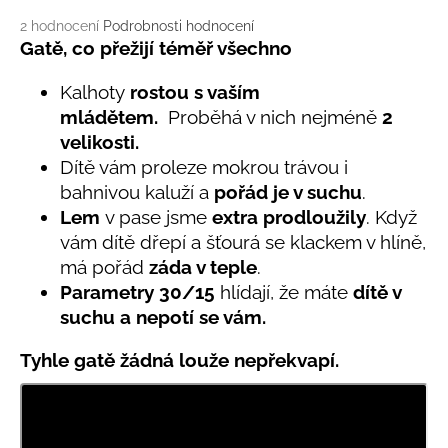
č
u
Průměrné
2 hodnocení
Podrobnosti hodnocení
j
hodnocení
Gatě, co přežijí téměř všechno
produktu
e
je
m
Kalhoty
rostou s vaším
5,0
e
mládětem.
Proběhá v nich nejméně
2
z
velikosti.
5
hvězdiček.
Dítě vám proleze mokrou trávou i
BAMBUSOVÉ
TRIKO
bahnivou kaluží a
pořád je v suchu
.
NÁMOŘNICKÉ
Lem
v pase jsme
extra prodloužily
. Když
PRUHY
MODRÉ
vám dítě dřepí a šťourá se klackem v hlíně,
má pořád
záda v teple
.
435
Kč
Parametry
30/
15
hlídají, že máte
dítě v
suchu a nepotí se vám.
Tyhle gatě žádná louže nepřekvapí.