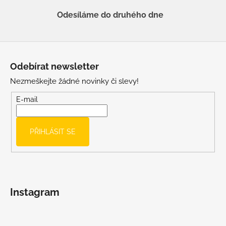
Odesíláme do druhého dne
Z
á
Odebírat newsletter
p
Nezmeškejte žádné novinky či slevy!
a
t
E-mail
í
PŘIHLÁSIT SE
Instagram