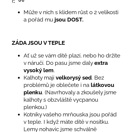
Může v nich s klidem růst o 2 velikosti
a pořád mu
jsou DOST.
ZÁDA JSOU V TEPLE
Ať už se vám dítě plazí, nebo ho držíte
v náručí. Do pasu jsme daly
extra
vysoký lem
.
Kalhoty mají
velkorysý sed
. Bez
problémů je oblečete i na
látkovou
plenku
. (Navrhovaly a zkoušely jsme
kalhoty s obzvláště vycpanou
plenkou.)
Kotníky vašeho mrňouska jsou pořád
v teple. I když máte dítě v nosítku.
Lemy nohavic jsme schválně