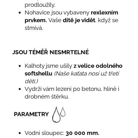
prodloužily.
Nohavice jsou vybaveny
rexlexním
prvkem.
Vaše
dítě je vidět
, když se
stmívá.
JSOU TÉMĚŘ NESMRTELNÉ
Kalhoty jsme ušily
z velice odolného
softshellu
(Naše kaťata nosí už třetí
děti.)
Vydrží vám lezení po betonu, hlíně i
drobném štěrku.
PARAMETRY
Vodní sloupec:
30 000 mm.