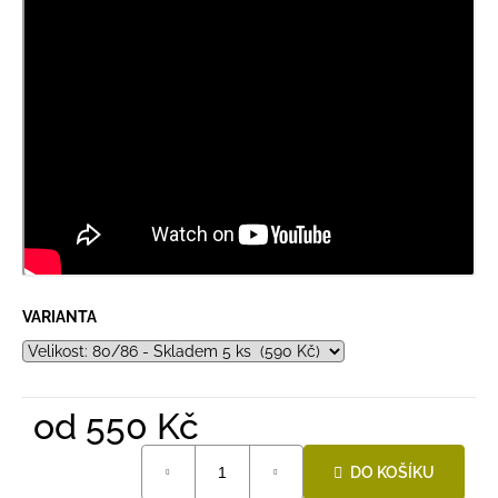
VARIANTA
od
550 Kč
Měrná
DO KOŠÍKU
cena: