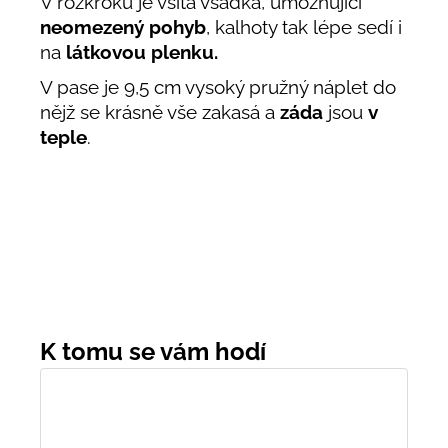
V rozkroku je všita vsadka, umožňující
neomezený pohyb
, kalhoty tak lépe sedí i
na
látkovou plenku.
V pase je 9,5 cm vysoký pružný náplet do
nějž se krásně vše zakasá a
záda
jsou
v
teple
.