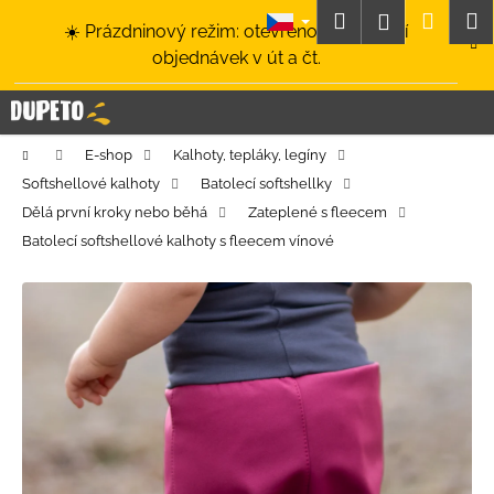
K
Přejít
Hledat
Nákup
M
Přihlášení
☀️ Prázdninový režim: otevřeno a odesílání
na
o
obsah
Zpět
Zpět
objednávek v út a čt.
košík
š
í
C
k
o
Domů
E-shop
Kalhoty, tepláky, legíny
p
Softshellové kalhoty
Batolecí softshellky
o
Dělá první kroky nebo běhá
Zateplené s fleecem
t
Batolecí softshellové kalhoty s fleecem vínové
ř
e
b
u
j
e
t
e
n