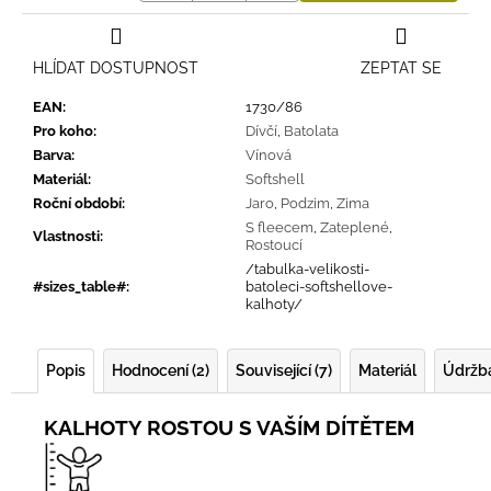
HLÍDAT DOSTUPNOST
ZEPTAT SE
EAN
:
1730/86
Pro koho
:
Dívčí
,
Batolata
Barva
:
Vínová
Materiál
:
Softshell
Roční období
:
Jaro
,
Podzim
,
Zima
S fleecem
,
Zateplené
,
Vlastnosti
:
Rostoucí
/tabulka-velikosti-
#sizes_table#
:
batoleci-softshellove-
kalhoty/
Popis
Hodnocení (2)
Související (7)
Materiál
Údržb
KALHOTY ROSTOU S VAŠÍM DÍTĚTEM