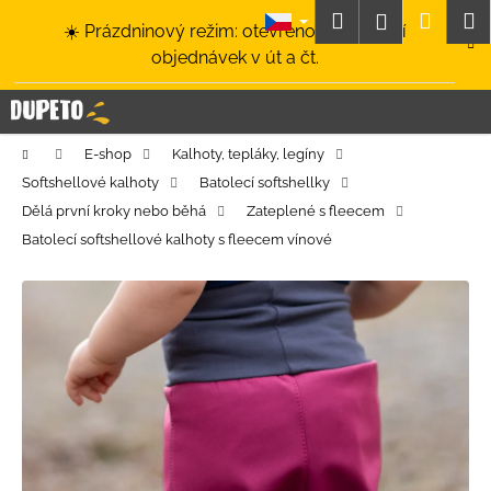
K
Přejít
Hledat
Nákup
M
Přihlášení
☀️ Prázdninový režim: otevřeno a odesílání
na
o
obsah
Zpět
Zpět
objednávek v út a čt.
košík
š
í
C
k
o
Domů
E-shop
Kalhoty, tepláky, legíny
p
Softshellové kalhoty
Batolecí softshellky
o
Dělá první kroky nebo běhá
Zateplené s fleecem
t
Batolecí softshellové kalhoty s fleecem vínové
ř
e
b
u
j
e
t
e
n