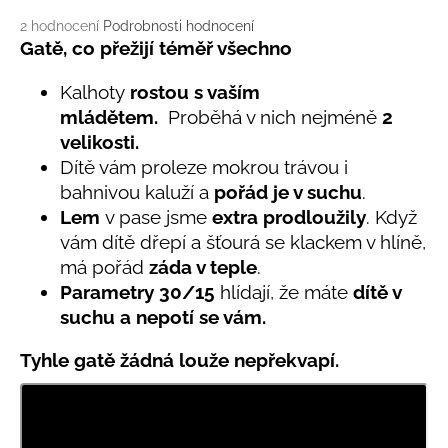
č
u
Průměrné
2 hodnocení
Podrobnosti hodnocení
j
hodnocení
Gatě, co přežijí téměř všechno
produktu
e
je
m
Kalhoty
rostou s vaším
5,0
e
mládětem.
Proběhá v nich nejméně
2
z
velikosti.
5
hvězdiček.
Dítě vám proleze mokrou trávou i
LETNÍ
RYCHLESCHNOUCÍ
bahnivou kaluží a
pořád je v suchu
.
KALHOTY
Lem
v pase jsme
extra prodloužily
. Když
TYRKYSOVÉ
KORÁLKY
vám dítě dřepí a šťourá se klackem v hlíně,
má pořád
záda v teple
.
695
Kč
Parametry
30/
15
hlídají, že máte
dítě v
suchu a nepotí se vám.
Tyhle gatě žádná louže nepřekvapí.