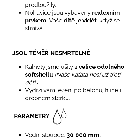
prodloužily.
Nohavice jsou vybaveny
rexlexním
prvkem.
Vaše
dítě je vidět
, když se
stmívá.
JSOU TÉMĚŘ NESMRTELNÉ
Kalhoty jsme ušily
z velice odolného
softshellu
(Naše kaťata nosí už třetí
děti.)
Vydrží vám lezení po betonu, hlíně i
drobném štěrku.
PARAMETRY
Vodní sloupec:
30 000 mm.