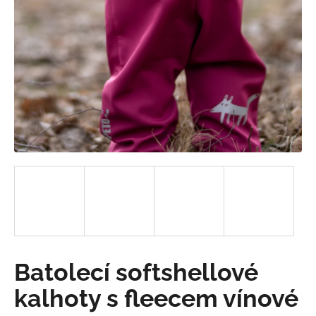
a
j
í
t
?
HLEDAT
D
o
p
Batolecí softshellové
o
r
kalhoty s fleecem vínové
u