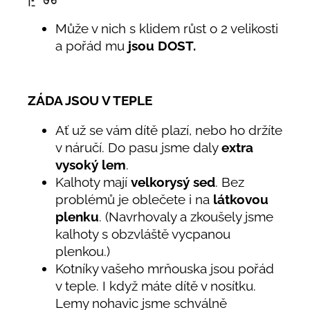
Může v nich s klidem růst o 2 velikosti
a pořád mu
jsou DOST.
ZÁDA JSOU V TEPLE
Ať už se vám dítě plazí, nebo ho držíte
v náručí. Do pasu jsme daly
extra
vysoký lem
.
Kalhoty mají
velkorysý sed
. Bez
problémů je oblečete i na
látkovou
plenku
. (Navrhovaly a zkoušely jsme
kalhoty s obzvláště vycpanou
plenkou.)
Kotníky vašeho mrňouska jsou pořád
v teple. I když máte dítě v nosítku.
Lemy nohavic jsme schválně