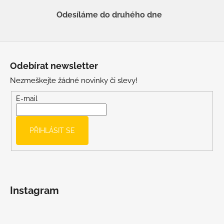
Odesíláme do druhého dne
Z
á
Odebírat newsletter
p
Nezmeškejte žádné novinky či slevy!
a
t
E-mail
í
PŘIHLÁSIT SE
Instagram