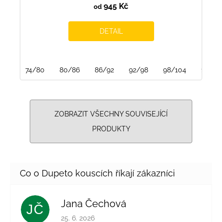
945 Kč
od
DETAIL
74/80
80/86
86/92
92/98
98/104
116/12
ZOBRAZIT VŠECHNY SOUVISEJÍCÍ
PRODUKTY
Jana Čechová
JČ
Hodnocení obchodu je 5 z 5 hvězdiček.
25. 6. 2026