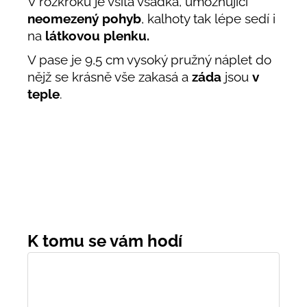
V rozkroku je všita vsadka, umožňující
neomezený pohyb
, kalhoty tak lépe sedí i
na
látkovou plenku.
V pase je 9,5 cm vysoký pružný náplet do
nějž se krásně vše zakasá a
záda
jsou
v
teple
.