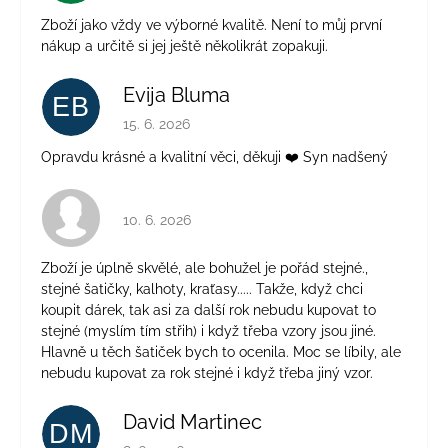
Zboží jako vždy ve výborné kvalitě. Není to můj první
nákup a určitě si jej ještě několikrát zopakuji.
Evija Bluma
EB
Hodnocení obchodu je 5 z 5 hvězdiček.
15. 6. 2026
Opravdu krásné a kvalitní věci, děkuji ❤️ Syn nadšený
Hodnocení obchodu je 4 z 5 hvězdiček.
10. 6. 2026
Zboží je úplně skvělé, ale bohužel je pořád stejné.,
stejné šatičky, kalhoty, kraťasy..... Takže, když chci
koupit dárek, tak asi za další rok nebudu kupovat to
stejné (myslím tím střih) i když třeba vzory jsou jiné.
Hlavně u těch šatiček bych to ocenila. Moc se líbily, ale
nebudu kupovat za rok stejné i když třeba jiný vzor.
David Martinec
DM
Hodnocení obchodu je 5 z 5 hvězdiček.