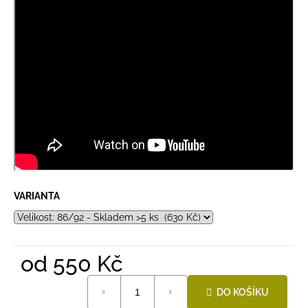
VARIANTA
od
550 Kč
Měrná
DO KOŠÍKU
cena: