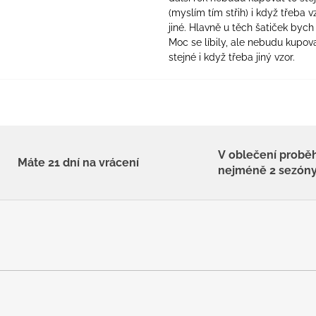
(myslím tím střih) i když třeba v
jiné. Hlavně u těch šatiček bych 
Moc se líbily, ale nebudu kupova
stejné i když třeba jiný vzor.
V oblečení probě
Máte 21 dní na vrácení
nejméně 2 sezón