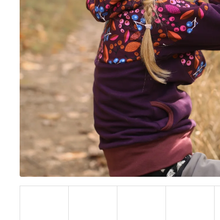
BÍLÝ
395 Kč