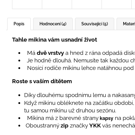
Popis
Hodnocení (4)
Související (5)
Materi
Tahle mikina vám usnadní život
Má
dvě vrstvy
a hned z rána odpadá diskuz
Je hodně dlouhá. Nemusíte tak každou ch
Nosící rodiče mikinu lehce natáhnou pod
Roste s vaším dítětem
Díky dlouhému spodnímu lemu a nakasa
Když mikinu obléknete na začátku období, 
tu samou mikinu už druhou sezónu.
Mikina má z barevné strany
na pokl
kapsy
Oboustranný
zip
značky
YKK
vás nenechá 