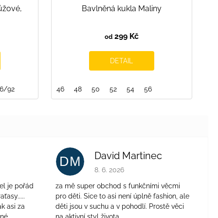
růžové,
Bavlněná kukla Maliny
299 Kč
od
DETAIL
6/92
2/158
46
48
50
52
54
56
David Martinec
DM
je 4 z 5 hvězdiček.
Hodnocení obchodu je 5 z 5 hvězdiček.
8. 6. 2026
el je pořád
za mě super obchod s funkčními věcmi
aťasy.....
pro děti. Sice to asi není úplně fashion, ale
ak asi za
děti jsou v suchu a v pohodlí. Prostě věci
jné
na aktivní styl života.