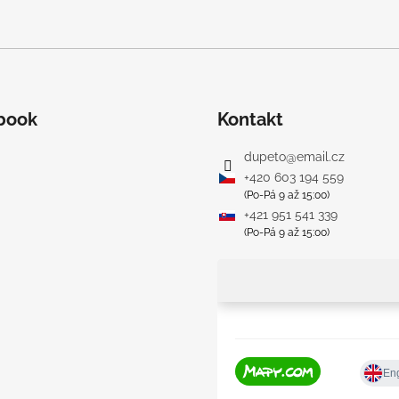
book
Kontakt
dupeto
@
email.cz
+420 603 194 559
(Po-Pá 9 až 15:00)
+421 951 541 339
(Po-Pá 9 až 15:00)