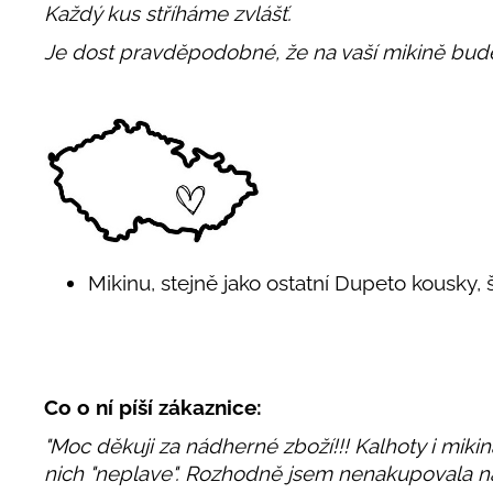
Každý kus stříháme zvlášť.
Je dost pravděpodobné, že na vaší mikině bud
Mikinu, stejně jako ostatní Dupeto kousky, 
Co o ní píší zákaznice:
"Moc děkuji za nádherné zboží!!! Kalhoty i mikina
nich "neplave". Rozhodně jsem nenakupovala na