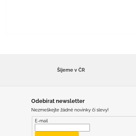
Šijeme v ČR
Z
á
Odebírat newsletter
p
Nezmeškejte žádné novinky či slevy!
a
t
E-mail
í