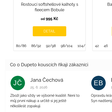
Rostoucí softshellové kalhoty s
Ba
fleecem Bobule
995 Kč
od
DETAIL
80/86
86/92
92/98
98/104
104/110
42
110/116
46
Jana Čechová
JČ
EB
Hodnocení obchodu je 5 z 5 hvězdiček.
25. 6. 2026
Zboží jako vždy ve výborné kvalitě. Není to
Opravdu krásn
můj první nákup a určitě si jej ještě
Syn nadšen
několikrát zopakuji.