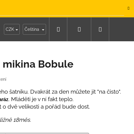
.
Hledat
Přihlášení
Nákupní
y
Moje objednávka
CZK
Čeština
košík
 mikina Bobule
ení
o šatníku. Dvakrát za den můžete jít "na čisto".
. Mláděti je v ní fakt teplo.
aráz
t o dvě velikosti a pořád bude dost.
bližně 18měs.
IKO NÁMOŘNICKÉ