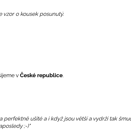
e vzor o kousek posunutý.
šijeme v
České republice
.
 perfektně ušité a i když jsou větší a vydrží tak šmud
posledy ;-)"