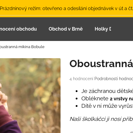
 Prázdninový režim: otevřeno a odesílání objednávek v út a čt
nocení obchodu
Obchod v Brně
Holky Dupeťačk
Co potřebujete najít?
oustranná mikina Bobule
HLEDAT
Oboustranná
Průměrné
4 hodnocení
Podrobnosti hodnoc
Doporučujeme
hodnocení
produktu
Je záchranou dětskéh
je
Obléknete
2 vrstvy n
5,0
Dítě v ní může vyrůs
z
5
Naši školkáčci ji nosí při
hvězdiček.
LETNÍ ČEPICE UV 30 SVĚTLE MODRÁ
BAMBUSOVÉ TR