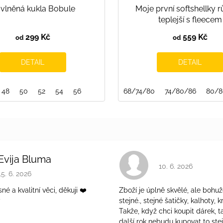
vlněná kukla Bobule
Moje první softshellky 
teplejší s fleecem
299 Kč
559 Kč
od
od
DETAIL
DETAIL
116/122
48
50
122/128
52
54
128/134
56
134/140
68/74/80
140/146
74/80/86
146/152
80/8
15
Evija Bluma
Hodnocení obchodu 
10. 6. 2026
Hodnocení obchodu je 5 z 5 hvězdiček.
15. 6. 2026
é a kvalitní věci, děkuji ❤️
Zboží je úplně skvělé, ale bohuž
ý
stejné., stejné šatičky, kalhoty, kr
Takže, když chci koupit dárek, t
další rok nebudu kupovat to ste