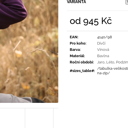
PRUHY MODRÉ
VARIANTA
395 Kč
435 Kč
od
945 Kč
Měrná
cena:
EAN
:
4140/98
Pro koho
:
Dívčí
Barva
:
Vínová
Materiál
:
Bavlna
Roční období
:
Jaro
,
Léto
,
Podzi
/tabulka-velikost
#sizes_table#
:
na-zip/