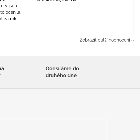
zory jsou
to ocenila.
t za rok
Zobrazit další hodnocení
há
Odesíláme do
y
druhého dne