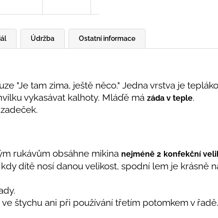
ál
Údržba
Ostatní informace
e "Je tam zima, ještě něco." Jedna vrstva je tepláko
vilku vykasávat kalhoty. Mláďě má
.
záda v teple
 zadeček.
ným rukávům obsáhne mikina
nejméně 2
konfekční veli
kdy dítě nosí danou velikost, spodní lem je krásně
ady.
ve štychu ani při používání třetím potomkem v řadě