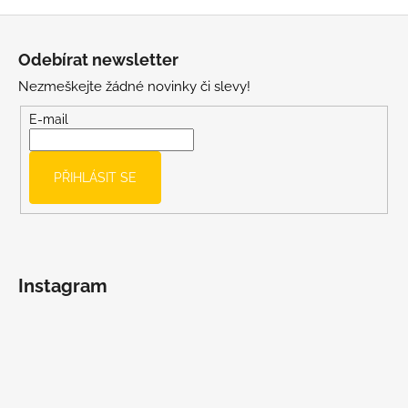
u
Z
á
Odebírat newsletter
p
Nezmeškejte žádné novinky či slevy!
a
t
E-mail
í
PŘIHLÁSIT SE
Instagram