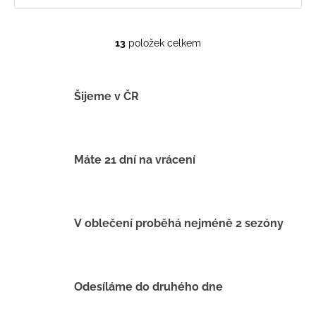
13
položek celkem
O
v
l
á
Šijeme v ČR
d
a
c
í
Máte 21 dní na vrácení
p
r
v
k
V oblečení proběhá nejméně 2 sezóny
y
v
ý
p
Odesíláme do druhého dne
i
s