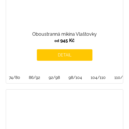
Oboustranná mikina Vlaštovky
945 Kč
od
DETAIL
74/80
86/92
92/98
98/104
104/110
110/116