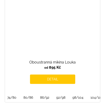
Oboustranná mikina Louka
895 Kč
od
DETAIL
74/80
80/86
86/92
92/98
98/104
104/110