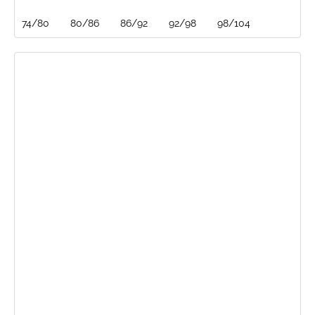
74/80
80/86
86/92
92/98
98/104