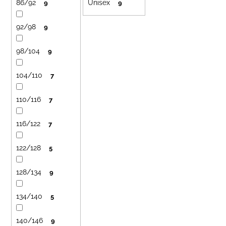
č
86/92
Unisex
u
9
9
u
k
j
92/98
9
t
e
ů
m
98/104
9
e
104/110
7
LETNÍ
ČEPICE
110/116
7
UV
30
SVĚTLE
116/122
7
MODRÁ
395
122/128
5
Kč
128/134
9
134/140
5
140/146
9