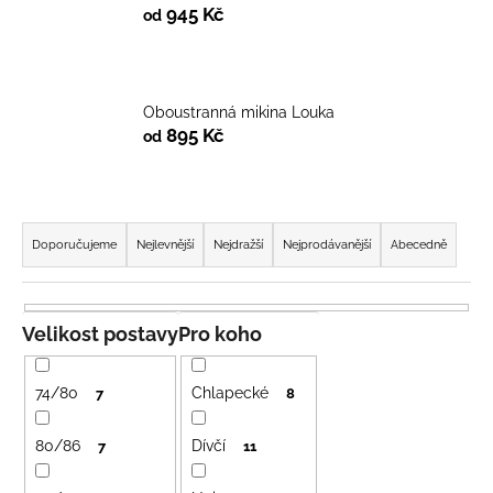
945 Kč
od
a
j
í
t
Oboustranná mikina Louka
895 Kč
?
od
Ř
a
Doporučujeme
Nejlevnější
Nejdražší
Nejprodávanější
Abecedně
HLEDAT
z
e
n
Velikost postavy
Pro koho
D
í
o
p
74/80
Chlapecké
7
8
p
r
o
o
r
80/86
Dívčí
7
11
u
d