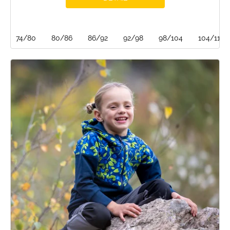
74/80
80/86
86/92
92/98
98/104
104/110