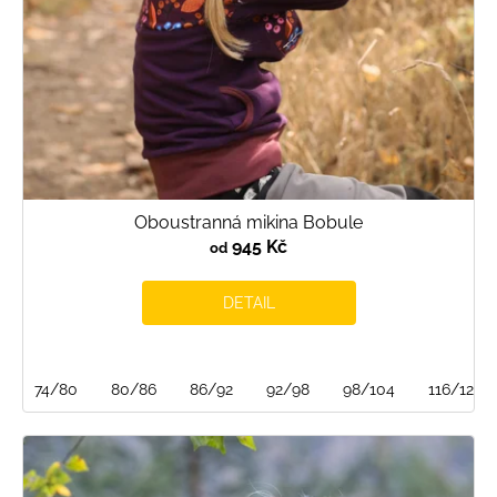
Oboustranná mikina Bobule
945 Kč
od
DETAIL
74/80
80/86
86/92
92/98
98/104
116/122