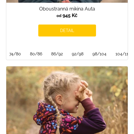
Oboustranná mikina Auta
945 Kč
od
DETAIL
74/80
80/86
86/92
92/98
98/104
104/110