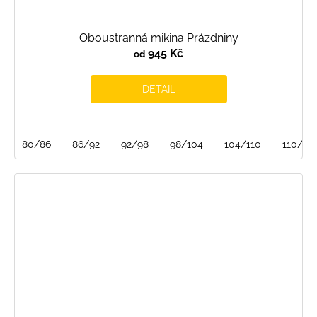
Oboustranná mikina Prázdniny
945 Kč
od
DETAIL
80/86
86/92
92/98
98/104
104/110
110/116