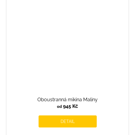
Oboustranná mikina Maliny
945 Kč
od
DETAIL