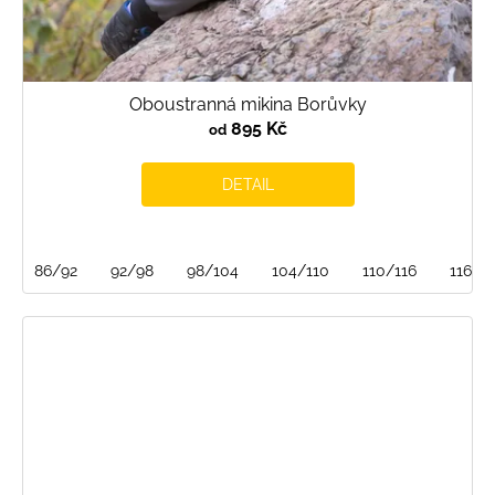
Oboustranná mikina Borůvky
895 Kč
od
DETAIL
86/92
92/98
98/104
104/110
110/116
116/1