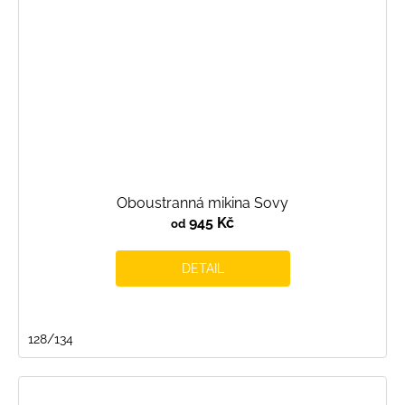
Oboustranná mikina Sovy
945 Kč
od
DETAIL
128/134