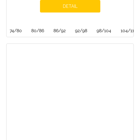
DETAIL
74/80
80/86
86/92
92/98
98/104
104/110