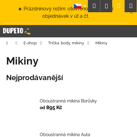
K
Přejít
Hledat
Nákup
M
Přihlášení
☀️ Prázdninový režim: otevřeno a odesílání
na
o
obsah
Zpět
Zpět
objednávek v út a čt.
košík
š
í
C
k
o
Domů
E-shop
Trička, body, mikiny
Mikiny
p
o
Mikiny
t
ř
Nejprodávanější
e
b
u
Oboustranná mikina Borůvky
j
895 Kč
od
e
t
e
Oboustranná mikina Auta
n