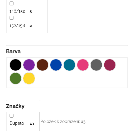
146/152
5
152/158
2
Barva
Značky
Položek k zobrazení:
13
Dupeto
13