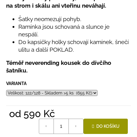
č
z
na strom i skálu ani vteřinu neváhají.
u
5
hvězdiček.
j
Šatky neomezují pohyb.
e
Ramínka jsou schovaná a slunce je
m
nespálí.
e
Do kapsičky holky schovají kamínek, šnečí
ulitu a další POKLAD.
LETNÍ
KLOBOUČEK
Téměř neverending kousek do dívčího
S
OUŠKY
šatníku.
UV
30
BÍLÝ
VARIANTA
395
Kč
od
590 Kč
Měrná
DO KOŠÍKU
cena: