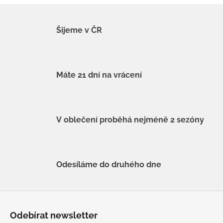
Šijeme v ČR
Máte 21 dní na vrácení
V oblečení proběhá nejméně 2 sezóny
Odesíláme do druhého dne
Z
á
Odebírat newsletter
p