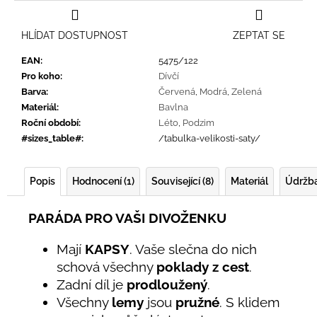
HLÍDAT DOSTUPNOST
ZEPTAT SE
EAN
:
5475/122
Pro koho
:
Dívčí
Barva
:
Červená
,
Modrá
,
Zelená
Materiál
:
Bavlna
Roční období
:
Léto
,
Podzim
#sizes_table#
:
/tabulka-velikosti-saty/
Popis
Hodnocení (1)
Související (8)
Materiál
Údržb
PARÁDA PRO VAŠI DIVOŽENKU
Mají
KAPSY
. Vaše slečna do nich
schová všechny
poklady z cest
.
Zadní díl je
prodloužený
.
Všechny
lemy
jsou
pružné
. S klidem