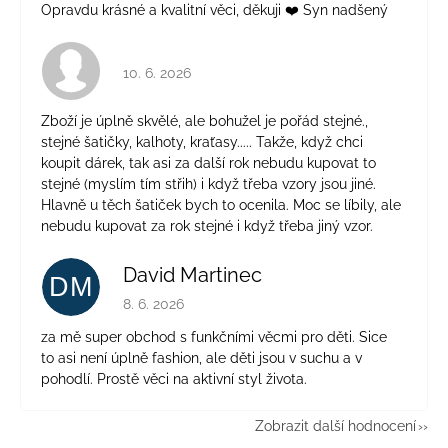
Opravdu krásné a kvalitní věci, děkuji ❤️ Syn nadšený
Hodnocení obchodu je 4 z 5 hvězdiček.
10. 6. 2026
Zboží je úplně skvělé, ale bohužel je pořád stejné.,
stejné šatičky, kalhoty, kraťasy..... Takže, když chci
koupit dárek, tak asi za další rok nebudu kupovat to
stejné (myslím tím střih) i když třeba vzory jsou jiné.
Hlavně u těch šatiček bych to ocenila. Moc se líbily, ale
nebudu kupovat za rok stejné i když třeba jiný vzor.
David Martinec
DM
Hodnocení obchodu je 5 z 5 hvězdiček.
8. 6. 2026
za mě super obchod s funkčními věcmi pro děti. Sice
to asi není úplně fashion, ale děti jsou v suchu a v
pohodlí. Prostě věci na aktivní styl života.
Zobrazit další hodnocení