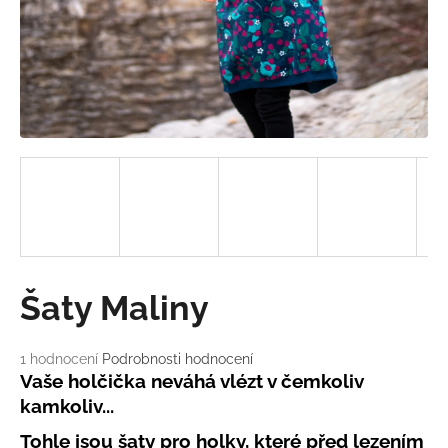
a
j
í
t
?
HLEDAT
Šaty Maliny
D
o
Průměrné
1 hodnocení
Podrobnosti hodnocení
p
hodnocení
Vaše holčička neváhá vlézt v čemkoliv
o
produktu
kamkoliv...
r
je
u
5,0
Tohle jsou šaty pro holky, které před lezením