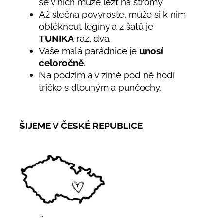
se v nich může lézt na stromy.
Až slečna povyroste, může si k nim
obléknout legíny a z šatů je
TUNIKA
raz, dva.
Vaše malá parádnice je
unosí
celoročně
.
Na podzim a v zimě pod ně hodí
tričko s dlouhým a punčochy.
ŠIJEME V ČESKÉ REPUBLICE