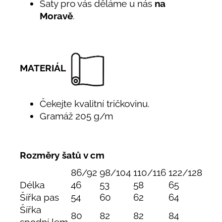
Šaty pro vás děláme u nás
na
Moravě
.
MATERIÁL
Čekejte kvalitní tričkovinu.
Gramáž 205 g/m
Rozměry šatů v cm
86/92
98/104
110/116
122/128
Délka
46
53
58
65
Šířka pas
54
60
62
64
Šířka
80
82
82
84