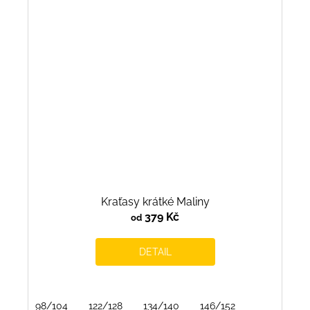
Kraťasy krátké Maliny
379 Kč
od
DETAIL
98/104
122/128
134/140
146/152