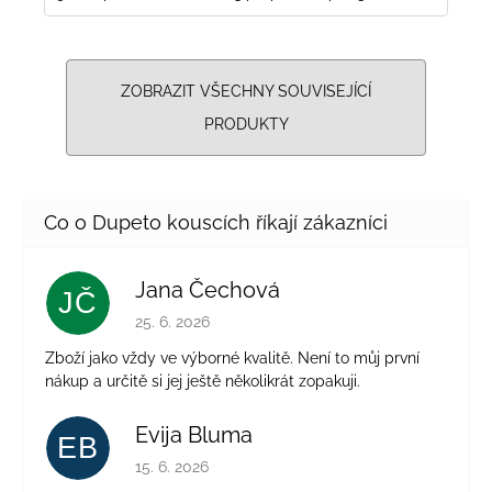
ZOBRAZIT VŠECHNY SOUVISEJÍCÍ
PRODUKTY
Jana Čechová
JČ
Hodnocení obchodu je 5 z 5 hvězdiček.
25. 6. 2026
Zboží jako vždy ve výborné kvalitě. Není to můj první
nákup a určitě si jej ještě několikrát zopakuji.
Evija Bluma
EB
Hodnocení obchodu je 5 z 5 hvězdiček.
15. 6. 2026