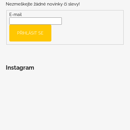
Nezmeškejte žádné novinky či slevy!
a
t
E-mail
í
PŘIHLÁSIT SE
Instagram