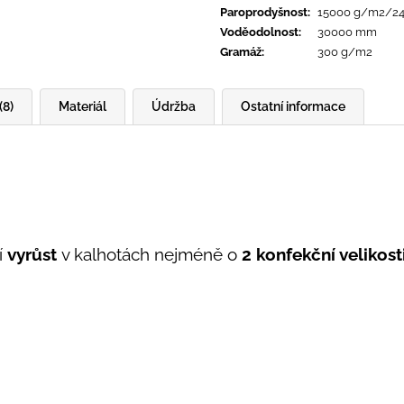
Paroprodyšnost
:
15000 g/m2/2
Voděodolnost
:
30000 mm
Gramáž
:
300 g/m2
(8)
Materiál
Údržba
Ostatní informace
í
vyrůst
v kalhotách nejméně o
2 konfekční velikost