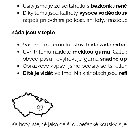
Ušily jsme je ze softshellu s
bezkonkurenč
Díky tomu jsou kalhoty
vysoce voděodoln
nepotí při běhání po lese, ani když nastoup
Záda jsou v teple
Vašemu malému turistovi hlídá záda
extra
Uvnitř lemu najdete
měkkou gumu
. Gatě
obvod pasu nevyhovuje, gumu
snadno up
Obrázkové kapsy, jsme podšily softshelle
Dítě je vidět
ve tmě. Na kalhotách jsou
ref
Kalhoty, stejně jako další dupeťácké kousky, šij