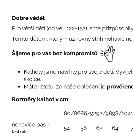
Dobré vědět
Pro větší děti (od vel. 122-152) jsme přizpůsobil
Těmto dětem, kterým už rovný střih nohavic n
Šijeme pro vás bez kompromisů
Kalhoty jsme navrhly pro svoje děti. Vyvíjely
školce.
Máte jistotu, že naše oblečení je
prověřen
Rozměry kalhot v cm:
80/86
86/92
92/98
98/104
nohavice pas –
54
56
62
64
kotník