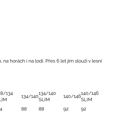
 na horách i na lodi. Přes 6 let jim slouží v lesní
28/134
134/140
140/146
134/140
140/146
LIM
SLIM
SLIM
4
88
88
92
92