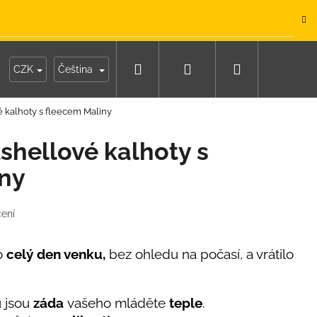
.
Hledat
Přihlášení
Nákupní
y
Moje objednávka
CZK
Čeština
é kalhoty s fleecem Maliny
košík
shellové kalhoty s
iny
ení
lo
celý den venku,
bez ohledu na počasí, a vrátilo
 jsou
záda
vašeho mláděte
teple
.
IKO NÁMOŘNICKÉ