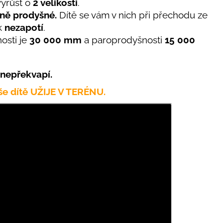
vyrůst o
2 velikosti
.
ně prodyšné.
Dítě se vám v nich při přechodu ze
ak
nezapotí
.
osti
je
30 000 mm
a paroprodyšnosti
15 000
 nepřekvapí.
aše dítě UŽIJE V TERÉNU.