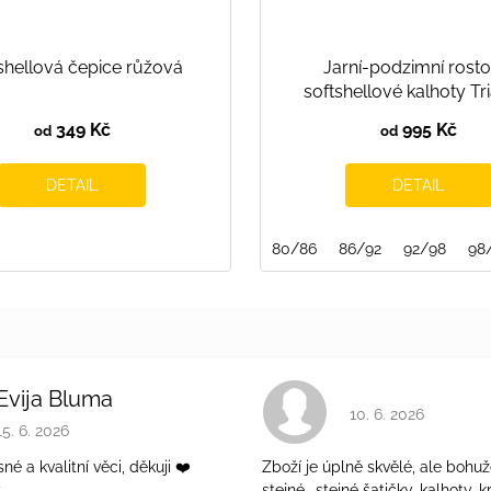
shellová čepice růžová
Jarní-podzimní rosto
softshellové kalhoty Tr
349 Kč
995 Kč
od
od
DETAIL
DETAIL
140
80/86
86/92
92/98
98
Evija Bluma
Hodnocení obchodu 
10. 6. 2026
Hodnocení obchodu je 5 z 5 hvězdiček.
15. 6. 2026
é a kvalitní věci, děkuji ❤️
Zboží je úplně skvělé, ale bohuž
ý
stejné., stejné šatičky, kalhoty, kr