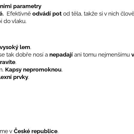
ními parametry
é.
Efektivně
odvádí pot
od těla, takže si v nich člov
í do vlaku.
 vysoký lem
.
 se tak dobře nosí a
nepadají
ani tomu nejmenšímu
v
ravíte
.
m.
Kapsy nepromoknou
.
lexní prvky
.
eme v
České republice
.