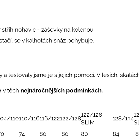
y střih nohavic - záševky na kolenou.
estačí, se v kalhotách snáz pohybuje.
 a testovaly jsme je s jejich pomocí. V lesích, skalách,
é
v těch
nejnáročnějších podmínkách.
122/128
1
104/110
110/116
116/122
122/128
128/134
SLIM
S
70
74
80
80
80
84
8