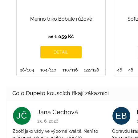
Merino triko Bobule růžové
Soft
1 059 Kč
od
DETAIL
98/104
104/110
110/116
122/128
128/134
46
134/
48
Jana Čechová
JČ
EB
Hodnocení obchodu je 5 z 5 hvězdiček.
25. 6. 2026
Zboží jako vždy ve výborné kvalitě. Není to
Opravdu krásn
můj první nákup a určitě si jej ještě
Syn nadšen