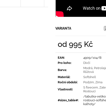
VARIANTA
od
995 Kč
Měrná
cena:
EAN
:
4909/104/B
Pro koho
:
Dívčí
Modrá
,
Petrolej
Barva
:
Růžová
Materiál
:
Softshell
Roční období
:
Podzim
,
Zima
S fleecem
,
Zate
Vlastnosti
:
Rostoucí
/tabulka-velikos
#sizes_table#
:
rostouci-softsh
kalhoty/