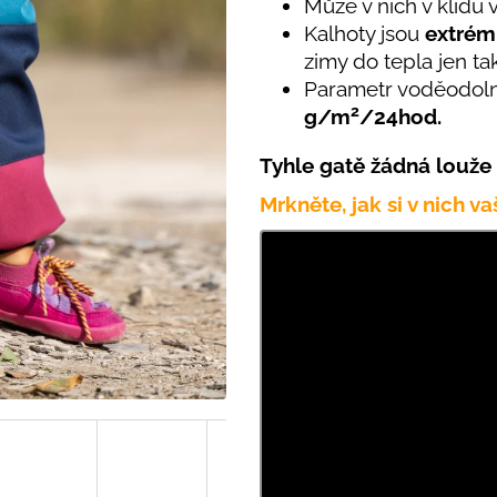
PRUHY MODRÉ
Může v nich v klidu 
395 Kč
Kalhoty jsou
extrém
435 Kč
zimy do tepla jen t
Parametr voděodoln
2
g/m
/24hod.
Tyhle gatě žádná louže
Mrkněte, jak si v nich v