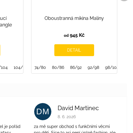
ucí
Oboustranná mikina Maliny
iangle
945 Kč
od
DETAIL
/104
104/110
74/80
110/116
80/86
116/122
86/92
122/128
92/98
128/134
98/104
134/140
David Martinec
DM
je 4 z 5 hvězdiček.
Hodnocení obchodu je 5 z 5 hvězdiček.
8. 6. 2026
el je pořád
za mě super obchod s funkčními věcmi
aťasy.....
pro děti. Sice to asi není úplně fashion, ale