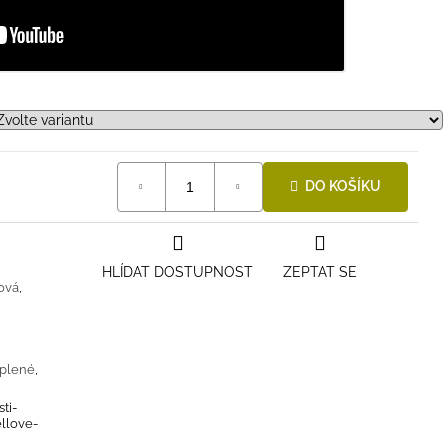
DO KOŠÍKU
HLÍDAT DOSTUPNOST
ZEPTAT SE
ová
,
plené
,
ti-
ellove-