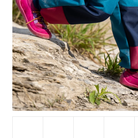
BÍLÝ
395 Kč