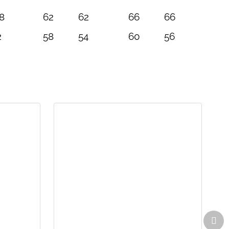
8
62
62
66
66
2
58
54
60
56
Dal
pro