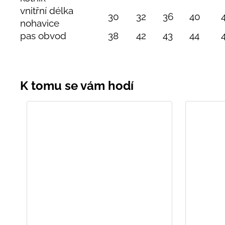
vnitřní délka
30
32
36
40
nohavice
pas obvod
38
42
43
44