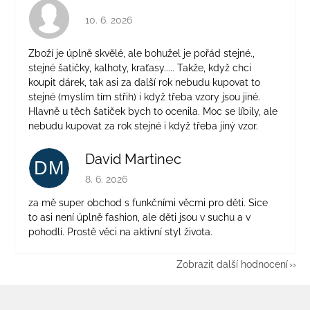
Hodnocení obchodu je 4 z 5 hvězdiček.
10. 6. 2026
Zboží je úplně skvělé, ale bohužel je pořád stejné.,
stejné šatičky, kalhoty, kraťasy..... Takže, když chci
koupit dárek, tak asi za další rok nebudu kupovat to
stejné (myslím tím střih) i když třeba vzory jsou jiné.
Hlavně u těch šatiček bych to ocenila. Moc se líbily, ale
nebudu kupovat za rok stejné i když třeba jiný vzor.
David Martinec
DM
Hodnocení obchodu je 5 z 5 hvězdiček.
8. 6. 2026
za mě super obchod s funkčními věcmi pro děti. Sice
to asi není úplně fashion, ale děti jsou v suchu a v
pohodlí. Prostě věci na aktivní styl života.
Zobrazit další hodnocení