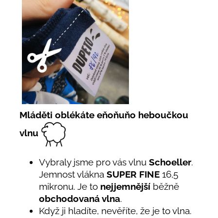
Mláděti oblékáte eňoňuňo heboučkou
vlnu
Vybraly jsme pro vás vlnu
Schoeller
.
Jemnost vlákna
SUPER FINE
16,5
mikronu. Je to
nejjemnější
běžně
obchodovaná vlna
.
Když ji hladíte, nevěříte, že je to vlna.