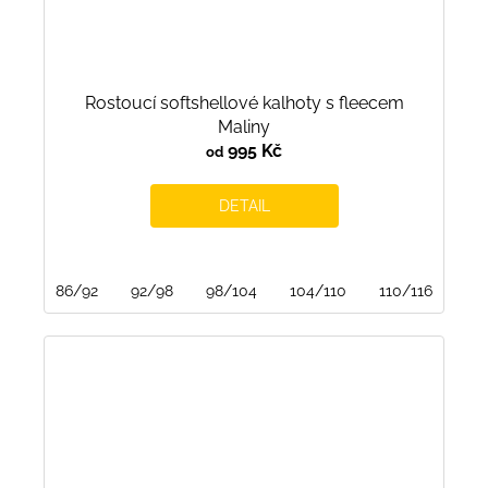
Rostoucí softshellové kalhoty s fleecem
Maliny
995 Kč
od
DETAIL
86/92
92/98
98/104
104/110
110/116
116