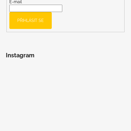
t
E-mail
í
PŘIHLÁSIT SE
Instagram