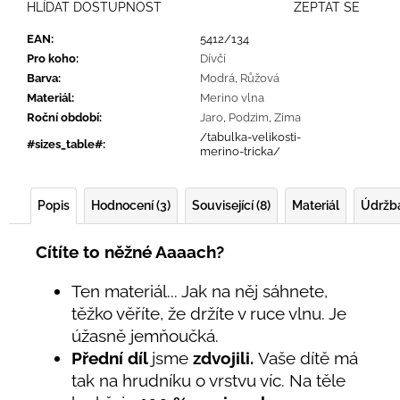
HLÍDAT DOSTUPNOST
ZEPTAT SE
EAN
:
5412/134
Pro koho
:
Dívčí
Barva
:
Modrá
,
Růžová
Materiál
:
Merino vlna
Roční období
:
Jaro
,
Podzim
,
Zima
/tabulka-velikosti-
#sizes_table#
:
merino-tricka/
Popis
Hodnocení (3)
Související (8)
Materiál
Údržb
Cítíte to něžné Aaaach?
Ten materiál... Jak na něj sáhnete,
těžko věříte, že držíte v ruce vlnu. Je
úžasně jemňoučká.
Přední díl
jsme
zdvojili.
Vaše dítě má
tak na hrudníku o vrstvu víc. Na těle