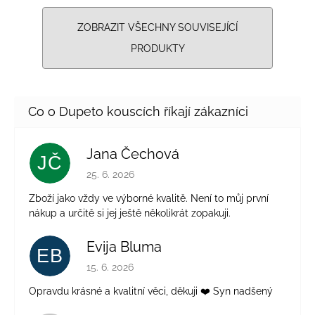
ZOBRAZIT VŠECHNY SOUVISEJÍCÍ
PRODUKTY
Jana Čechová
JČ
Hodnocení obchodu je 5 z 5 hvězdiček.
25. 6. 2026
Zboží jako vždy ve výborné kvalitě. Není to můj první
nákup a určitě si jej ještě několikrát zopakuji.
Evija Bluma
EB
Hodnocení obchodu je 5 z 5 hvězdiček.
15. 6. 2026
Opravdu krásné a kvalitní věci, děkuji ❤️ Syn nadšený