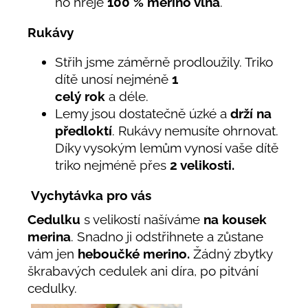
ho hřeje
100
% merino vlna
.
Rukávy
Střih jsme záměrně prodloužily. Triko
dítě unosí nejméně
1
celý rok
a déle.
Lemy jsou dostatečně úzké a
drží na
předloktí
. Rukávy nemusíte ohrnovat.
Díky vysokým lemům vynosí vaše dítě
triko nejméně přes
2 velikosti.
Vychytávka pro vás
Cedulku
s velikostí našíváme
na kousek
merina
. Snadno ji odstřihnete a zůstane
vám jen
heboučké merino.
Žádný zbytky
škrabavých cedulek ani díra, po pitvání
cedulky.