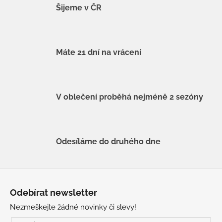
Šijeme v ČR
Máte 21 dní na vrácení
V oblečení proběhá nejméně 2 sezóny
Odesíláme do druhého dne
Z
á
Odebírat newsletter
p
Nezmeškejte žádné novinky či slevy!
a