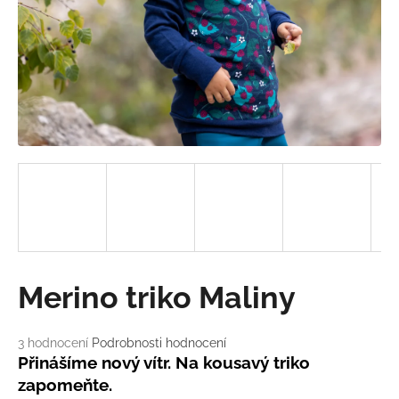
a
j
í
t
?
HLEDAT
D
Merino triko Maliny
o
p
o
Průměrné
3 hodnocení
Podrobnosti hodnocení
hodnocení
r
Přinášíme nový vítr. Na kousavý triko
produktu
u
zapomeňte.
je