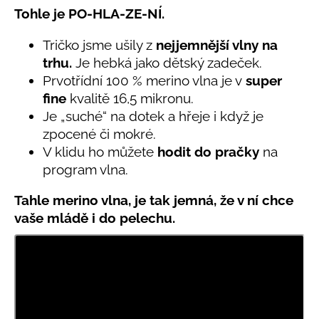
č
5,0
Tohle je PO-HLA-ZE-NÍ.
u
z
j
5
Tričko jsme ušily z
nejjemnější vlny na
e
hvězdiček.
trhu.
Je hebká jako dětský zadeček.
m
e
Prvotřídní 100 % merino vlna je v
super
fine
kvalitě 16,5 mikronu.
Je „suché“ na dotek a hřeje i když je
LETNÍ
zpocené či mokré.
RYCHLESCHNOUCÍ
KALHOTY
V klidu ho můžete
hodit do pračky
na
TYRKYSOVÉ
program vlna.
KORÁLKY
695
Tahle merino vlna, je tak jemná, že v ní chce
Kč
vaše mládě i do pelechu.