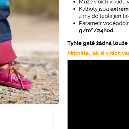
PRUHY MODRÉ
Může v nich v klidu 
395 Kč
Kalhoty jsou
extrém
435 Kč
zimy do tepla jen t
Parametr voděodoln
2
g/m
/24hod.
Tyhle gatě žádná louže
Mrkněte, jak si v nich v