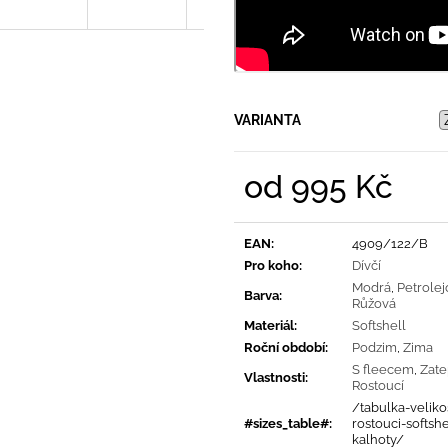
VARIANTA
od
995 Kč
Měrná
cena:
EAN
:
4909/122/B
Pro koho
:
Dívčí
Modrá
,
Petrolej
Barva
:
Růžová
Materiál
:
Softshell
Roční období
:
Podzim
,
Zima
S fleecem
,
Zate
Vlastnosti
:
Rostoucí
/tabulka-velikos
#sizes_table#
:
rostouci-softsh
kalhoty/