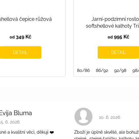
shellová čepice růžová
Jarní-podzimní rosto
softshellové kalhoty Tr
349 Kč
995 Kč
od
od
DETAIL
DETAIL
140
80/86
86/92
92/98
98
Evija Bluma
Hodnocení obchodu 
10. 6. 2026
Hodnocení obchodu je 5 z 5 hvězdiček.
15. 6. 2026
é a kvalitní věci, děkuji ❤️
Zboží je úplně skvělé, ale bohuž
ý
stejné., stejné šatičky, kalhoty, kr