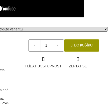
DO KOŠÍKU
HLÍDAT DOSTUPNOST
ZEPTAT SE
ová
,
plené
,
ti-
ellove-