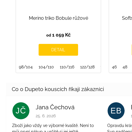
Merino triko Bobule růžové
Soft
1 059 Kč
od
DETAIL
98/104
104/110
110/116
122/128
128/134
46
134/
48
Jana Čechová
JČ
EB
Hodnocení obchodu je 5 z 5 hvězdiček.
25. 6. 2026
Zboží jako vždy ve výborné kvalitě. Není to
Opravdu krásn
můj první nákup a určitě si jej ještě
Syn nadšen