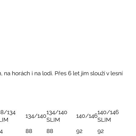
 na horách i na lodi. Přes 6 let jim slouží v lesní
28/134
134/140
140/146
134/140
140/146
LIM
SLIM
SLIM
4
88
88
92
92