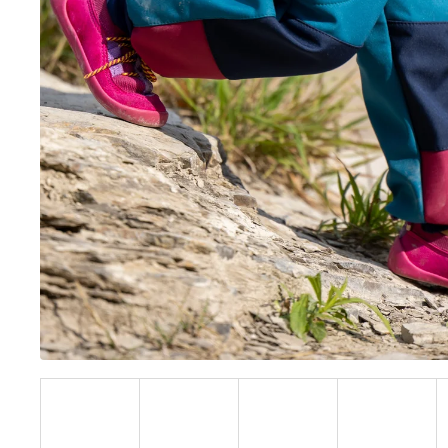
BÍLÝ
395 Kč