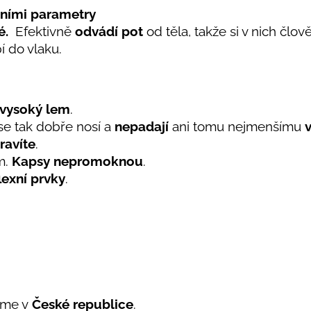
ními parametry
é.
Efektivně
odvádí pot
od těla, takže si v nich člov
í do vlaku.
 vysoký lem
.
 se tak dobře nosí a
nepadají
ani tomu nejmenšímu
v
ravíte
.
m.
Kapsy nepromoknou
.
lexní prvky
.
eme v
České republice
.