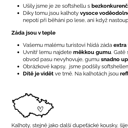
Ušily jsme je ze softshellu s
bezkonkurenč
Díky tomu jsou kalhoty
vysoce voděodoln
nepotí při běhání po lese, ani když nastoup
Záda jsou v teple
Vašemu malému turistovi hlídá záda
extra
Uvnitř lemu najdete
měkkou gumu
. Gatě
obvod pasu nevyhovuje, gumu
snadno up
Obrázkové kapsy, jsme podšily softshelle
Dítě je vidět
ve tmě. Na kalhotách jsou
ref
Kalhoty, stejně jako další dupeťácké kousky, šij