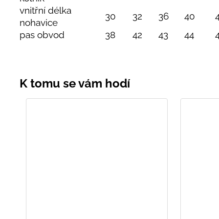
vnitřní délka
30
32
36
40
nohavice
pas obvod
38
42
43
44