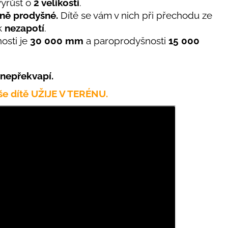
vyrůst o
2 velikosti
.
ně prodyšné.
Dítě se vám v nich při přechodu ze
ak
nezapotí
.
osti
je
30 000 mm
a paroprodyšnosti
15 000
 nepřekvapí.
aše dítě UŽIJE V TERÉNU.