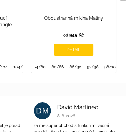
ucí
Oboustranná mikina Maliny
iangle
945 Kč
od
DETAIL
/104
104/110
74/80
110/116
80/86
116/122
86/92
122/128
92/98
128/134
98/104
134/140
David Martinec
DM
je 4 z 5 hvězdiček.
Hodnocení obchodu je 5 z 5 hvězdiček.
8. 6. 2026
el je pořád
za mě super obchod s funkčními věcmi
aťasy.....
pro děti. Sice to asi není úplně fashion, ale