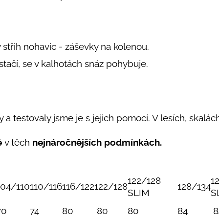
y střih nohavic - záševky na kolenou.
estačí, se v kalhotách snáz pohybuje.
 a testovaly jsme je s jejich pomocí. V lesích, skalách,
é
v těch
nejnáročnějších podmínkách.
122/128
1
104/110
110/116
116/122
122/128
128/134
SLIM
S
70
74
80
80
80
84
8