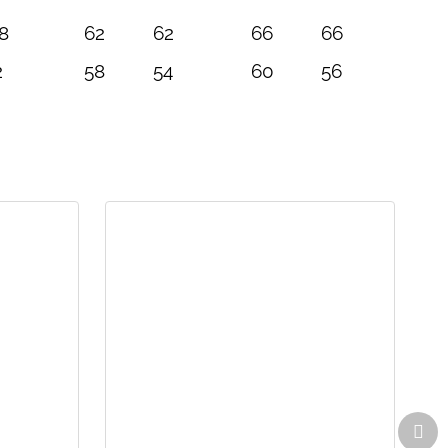
8
62
62
66
66
2
58
54
60
56
Dal
pro