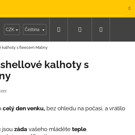
.
Hledat
Přihlášení
Nákupní
y
Moje objednávka
CZK
Čeština
é kalhoty s fleecem Maliny
košík
shellové kalhoty s
iny
ení
lo
celý den venku,
bez ohledu na počasí, a vrátilo
 jsou
záda
vašeho mláděte
teple
.
IKO NÁMOŘNICKÉ