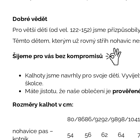
Dobré vědět
Pro větší děti (od vel. 122-152) jsme přizpůsobil
Těmto dětem, kterým už rovný střih nohavic n
Šijeme pro vás bez kompromisů
Kalhoty jsme navrhly pro svoje děti. Vyvíjely
školce.
Máte jistotu, že naše oblečení je
prověřen
Rozměry kalhot v cm:
80/86
86/92
92/98
98/104
nohavice pas –
54
56
62
64
kotník