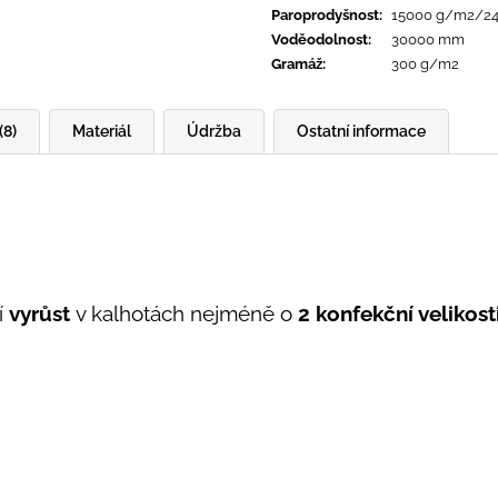
Paroprodyšnost
:
15000 g/m2/2
Voděodolnost
:
30000 mm
Gramáž
:
300 g/m2
(8)
Materiál
Údržba
Ostatní informace
í
vyrůst
v kalhotách nejméně o
2 konfekční velikost