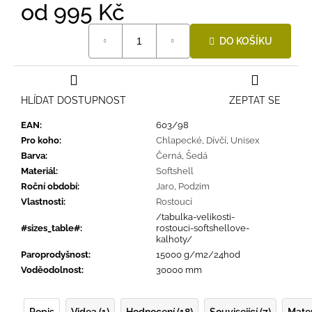
od
995 Kč
Měrná
DO KOŠÍKU
cena:
HLÍDAT DOSTUPNOST
ZEPTAT SE
EAN
:
603/98
Pro koho
:
Chlapecké
,
Dívčí
,
Unisex
Barva
:
Černá
,
Šedá
Materiál
:
Softshell
Roční období
:
Jaro
,
Podzim
Vlastnosti
:
Rostoucí
/tabulka-velikosti-
#sizes_table#
:
rostouci-softshellove-
kalhoty/
Paroprodyšnost
:
15000 g/m2/24hod
Voděodolnost
:
30000 mm