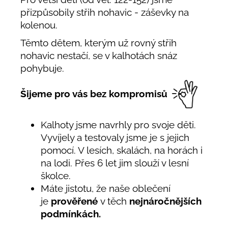
přizpůsobily střih nohavic - záševky na
kolenou.
Těmto dětem, kterým už rovný střih
nohavic nestačí, se v kalhotách snáz
pohybuje.
Šijeme pro vás bez kompromisů
Kalhoty jsme navrhly pro svoje děti.
Vyvíjely a testovaly jsme je s jejich
pomocí. V lesích, skalách, na horách i
na lodi. Přes 6 let jim slouží v lesní
školce.
Máte jistotu, že naše oblečení
je
prověřené
v těch
nejnáročnějších
podmínkách.