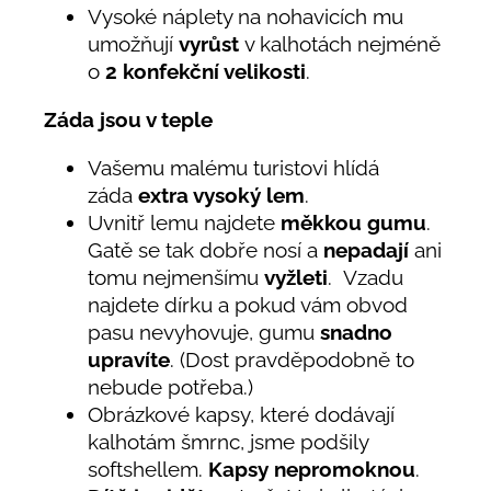
Vysoké náplety na nohavicích mu
umožňují
vyrůst
v kalhotách nejméně
o
2 konfekční velikosti
.
Záda jsou v teple
Vašemu malému turistovi hlídá
záda
extra vysoký lem
.
Uvnitř lemu najdete
měkkou gumu
.
Gatě se tak dobře nosí a
nepadají
ani
tomu nejmenšímu
vyžleti
. Vzadu
najdete dírku a pokud vám obvod
pasu nevyhovuje, gumu
snadno
upravíte
. (Dost pravděpodobně to
nebude potřeba.)
Obrázkové kapsy, které dodávají
kalhotám šmrnc, jsme podšily
softshellem.
Kapsy nepromoknou
.