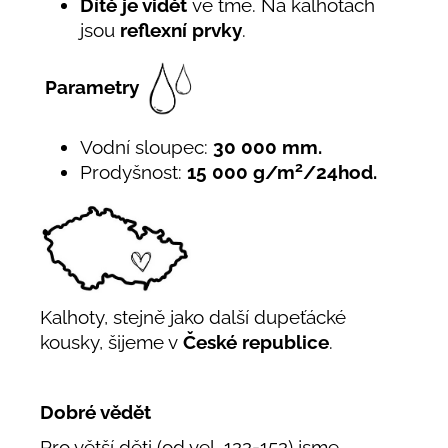
Dítě je vidět
ve tmě. Na kalhotách
jsou
reflexní prvky
.
Parametry
Vodní sloupec:
30 000 mm.
2
Prodyšnost:
15 000 g/m
/24hod.
Kalhoty, stejně jako další dupeťácké
kousky, šijeme v
České republice
.
Dobré vědět
Pro větší děti (od vel. 122-152) jsme