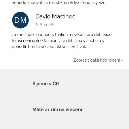
nebudu kupovat za rok stejné i když třeba jiný vzor.
David Martinec
DM
Hodnocení obchodu je 5 z 5 hvězdiček.
8. 6. 2026
za mě super obchod s funkčními věcmi pro děti. Sice
to asi není úplně fashion, ale děti jsou v suchu a v
pohodlí. Prostě věci na aktivní styl života.
Zobrazit další hodnocení
Šijeme v ČR
Máte 21 dní na vrácení