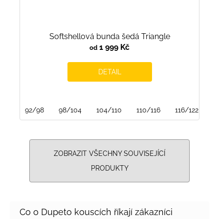
Softshellová bunda šedá Triangle
1 999 Kč
od
DETAIL
92/98
98/104
104/110
110/116
116/122
ZOBRAZIT VŠECHNY SOUVISEJÍCÍ
PRODUKTY