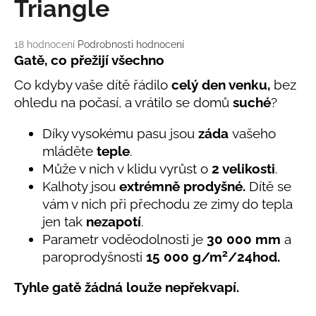
č
Triangle
u
j
Průměrné
18 hodnocení
Podrobnosti hodnocení
e
hodnocení
Gatě, co přežijí všechno
m
produktu
e
Co kdyby vaše dítě řádilo
celý den venku,
bez
je
5,0
ohledu na počasí, a vrátilo se domů
suché
?
z
LETNÍ
5
Díky vysokému pasu jsou
záda
vašeho
KLOBOUČEK
hvězdiček.
S
mláděte
teple
.
OUŠKY
Může v nich v klidu vyrůst o
2 velikosti
.
UV
30
Kalhoty jsou
extrémně prodyšné.
Dítě se
BÍLÝ
vám v nich při přechodu ze zimy do tepla
395
jen tak
nezapotí
.
Kč
Parametr voděodolnosti
je
30 000 mm
a
2
paroprodyšnosti
15 000 g/m
/24hod.
Tyhle gatě žádná louže nepřekvapí.