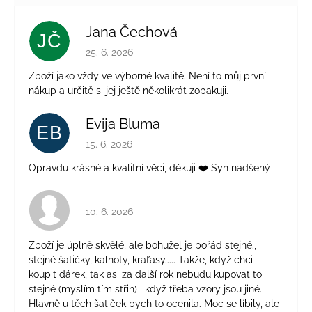
Jana Čechová
JČ
Hodnocení obchodu je 5 z 5 hvězdiček.
25. 6. 2026
Zboží jako vždy ve výborné kvalitě. Není to můj první
nákup a určitě si jej ještě několikrát zopakuji.
Evija Bluma
EB
Hodnocení obchodu je 5 z 5 hvězdiček.
15. 6. 2026
Opravdu krásné a kvalitní věci, děkuji ❤️ Syn nadšený
Hodnocení obchodu je 4 z 5 hvězdiček.
10. 6. 2026
Zboží je úplně skvělé, ale bohužel je pořád stejné.,
stejné šatičky, kalhoty, kraťasy..... Takže, když chci
koupit dárek, tak asi za další rok nebudu kupovat to
stejné (myslím tím střih) i když třeba vzory jsou jiné.
Hlavně u těch šatiček bych to ocenila. Moc se líbily, ale