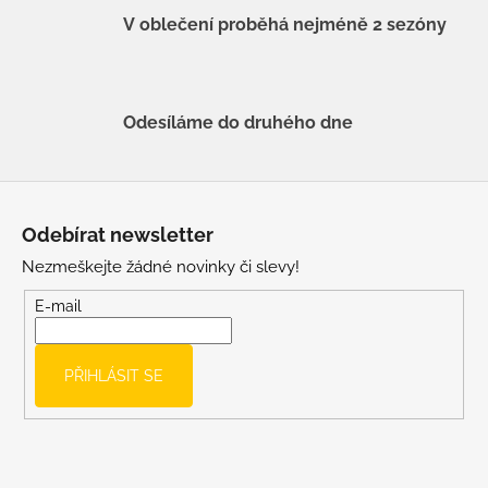
V oblečení proběhá nejméně 2 sezóny
Odesíláme do druhého dne
Z
á
Odebírat newsletter
p
Nezmeškejte žádné novinky či slevy!
a
t
E-mail
í
PŘIHLÁSIT SE