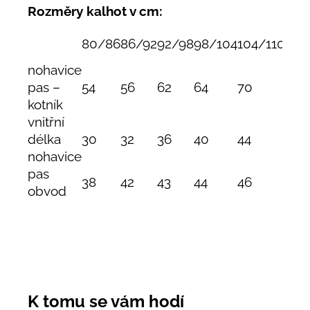
Rozměry kalhot v cm:
80/86
86/92
92/98
98/104
104/110
110
nohavice
pas –
54
56
62
64
70
74
kotník
vnitřní
délka
30
32
36
40
44
47
nohavice
pas
38
42
43
44
46
48
obvod