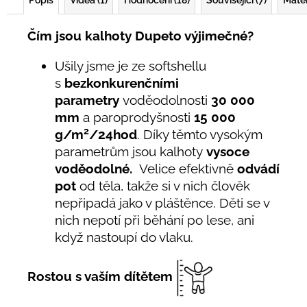
Popis
Videa (1)
Hodnocení (18)
Související (7)
Mater
Čím jsou kalhoty Dupeto výjimečné?
Ušily jsme je ze softshellu
s
bezkonkurenčními
parametry
voděodolnosti
30 000
mm
a paroprodyšnosti
15 000
2
g/m
/24hod
. Díky těmto vysokým
parametrům jsou kalhoty
vysoce
voděodolné.
Velice efektivně
odvádí
pot
od těla, takže si v nich člověk
nepřipadá jako v pláštěnce. Děti se v
nich nepotí při běhání po lese, ani
když nastoupí do vlaku.
Rostou s vaším dítětem