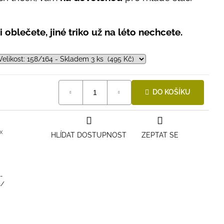
 oblečete, jiné triko už na léto nechcete.
DO KOŠÍKU
x
HLÍDAT DOSTUPNOST
ZEPTAT SE
-
a/