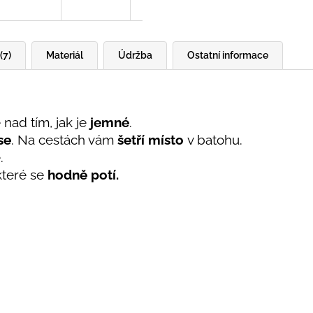
(7)
Materiál
Údržba
Ostatní informace
 nad tím, jak je
jemné
.
se
. Na cestách vám
šetří místo
v batohu.
é.
 které se
hodně potí.