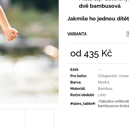
PRUHY MODRÉ
395 Kč
dvě bambusová
.
435 Kč
Jakmile ho jednou dítěti
VARIANTA
od
435 Kč
Měrná
cena:
EAN
:
—
Pro koho
:
Chlapecké
,
Unise
Barva
:
Modrá
Materiál
:
Bambus
Roční období
:
Léto
/tabulka-velikosti
#sizes_table#
:
bambusova-trick