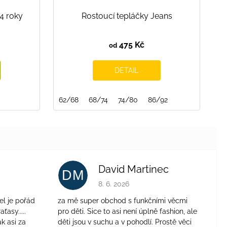
-4 roky
Rostoucí tepláčky Jeans
475 Kč
od
DETAIL
62/68
68/74
74/80
86/92
David Martinec
DM
je 4 z 5 hvězdiček.
Hodnocení obchodu je 5 z 5 hvězdiček.
8. 6. 2026
el je pořád
za mě super obchod s funkčními věcmi
aťasy.....
pro děti. Sice to asi není úplně fashion, ale
ak asi za
děti jsou v suchu a v pohodlí. Prostě věci