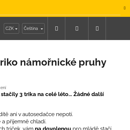
.
Hledat
Přihlášení
Nákupní
y
Moje objednávka
CZK
Čeština
košík
riko námořnické pruhy
ení
tačily 3 trika na celé léto... Žádné další
tě ani v autosedačce nepotí.
e a příjemně chladí.
IKO NÁMOŘNICKÉ
ch triček, vám
na dovolenou
pro mládě stačí