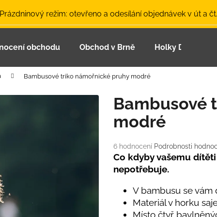
 Prázdninový režim: otevřeno a odesílání objednávek v út a čt
nocení obchodu
Obchod v Brně
Holky Dupeťačk
Co potřebujete najít?
a
Bambusové triko námořnické pruhy modré
HLEDAT
Bambusové t
modré
Doporučujeme
Průměrné
6 hodnocení
Podrobnosti hodnoc
hodnocení
Co kdyby vašemu dítěti s
produktu
nepotřebuje.
je
5,0
V bambusu se vám dí
z
Materiál v horku saj
5
LETNÍ ČEPICE UV 30 SVĚTLE MODRÁ
BAMBUSOVÉ TR
hvězdiček.
Místo čtyř bavlněný