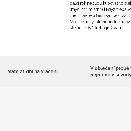
další rok nebudu kupovat to ste
(myslím tím střih) i když třeba v
jiné. Hlavně u těch šatiček bych 
Moc se líbily, ale nebudu kupova
stejné i když třeba jiný vzor.
V oblečení probě
Máte 21 dní na vrácení
nejméně 2 sezón