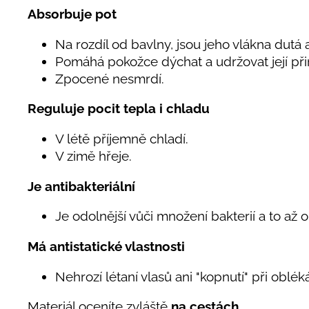
Absorbuje pot
Na rozdíl od bavlny, jsou jeho vlákna dutá a
Pomáhá pokožce dýchat a udržovat její při
Zpocené nesmrdí.
Reguluje pocit tepla i chladu
V létě příjemně chladí.
V zimě hřeje.
Je antibakteriální
Je odolnější vůči množení bakterií a to až 
Má antistatické vlastnosti
Nehrozí létaní vlasů ani "kopnutí" při oblé
Materiál oceníte zvláště
na cestách.