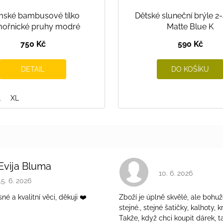
ské bambusové tílko
Dětské sluneční brýle 2
ořnické pruhy modré
Matte Blue K
750 Kč
590 Kč
DETAIL
DO KOŠÍKU
L
XL
Evija Bluma
Hodnocení obchodu 
10. 6. 2026
Hodnocení obchodu je 5 z 5 hvězdiček.
15. 6. 2026
é a kvalitní věci, děkuji ❤️
Zboží je úplně skvělé, ale bohuž
ý
stejné., stejné šatičky, kalhoty, kr
Takže, když chci koupit dárek, t