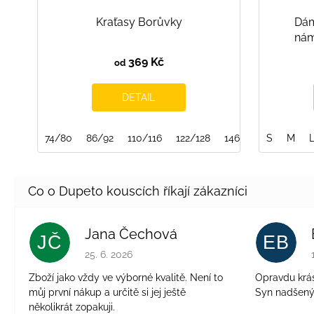
Kraťasy Borůvky
Dám
nám
369 Kč
od
DETAIL
74/80
86/92
110/116
122/128
146/152
S
M
Jana Čechová
JČ
EB
Hodnocení obchodu je 5 z 5 hvězdiček.
25. 6. 2026
Zboží jako vždy ve výborné kvalitě. Není to
Opravdu krásn
můj první nákup a určitě si jej ještě
Syn nadšen
několikrát zopakuji.