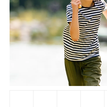
BÍLÝ
395 Kč