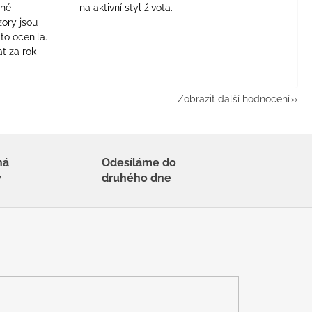
jné
na aktivní styl života.
zory jsou
to ocenila.
t za rok
Zobrazit další hodnocení
há
Odesíláme do
y
druhého dne