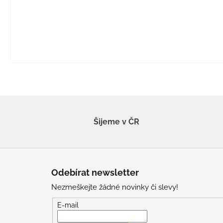
Šijeme v ČR
Z
á
Odebírat newsletter
p
Nezmeškejte žádné novinky či slevy!
a
t
E-mail
í