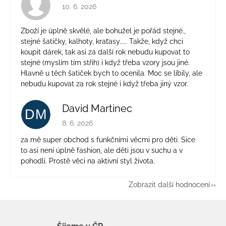
Hodnocení obchodu je 4 z 5 hvězdiček.
10. 6. 2026
Zboží je úplně skvělé, ale bohužel je pořád stejné.,
stejné šatičky, kalhoty, kraťasy..... Takže, když chci
koupit dárek, tak asi za další rok nebudu kupovat to
stejné (myslím tím střih) i když třeba vzory jsou jiné.
Hlavně u těch šatiček bych to ocenila. Moc se líbily, ale
nebudu kupovat za rok stejné i když třeba jiný vzor.
David Martinec
DM
Hodnocení obchodu je 5 z 5 hvězdiček.
8. 6. 2026
za mě super obchod s funkčními věcmi pro děti. Sice
to asi není úplně fashion, ale děti jsou v suchu a v
pohodlí. Prostě věci na aktivní styl života.
Zobrazit další hodnocení