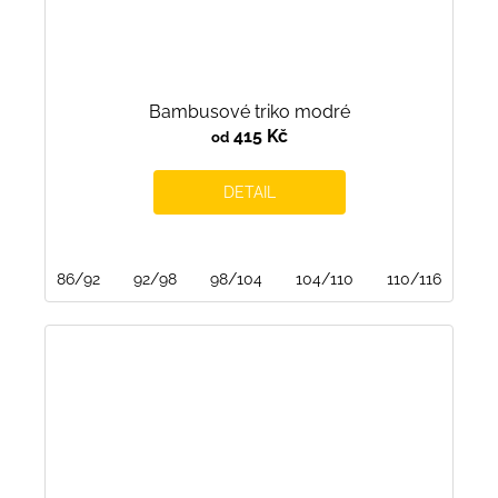
Bambusové triko modré
415 Kč
od
DETAIL
86/92
92/98
98/104
104/110
110/116
116