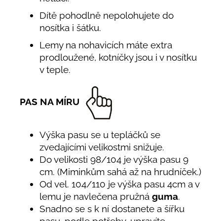
Dítě pohodlně nepolohujete do
nosítka i šátku.
Lemy na nohavicích máte extra
prodloužené, kotníčky jsou i v nosítku
v teple.
PAS NA MÍRU
Výška pasu se u tepláčků se
zvedajícími velikostmi snižuje.
Do velikosti 98/104 je výška pasu 9
cm. (Miminkům sahá až na hrudníček.)
Od vel. 104/110 je výška pasu 4cm a v
lemu je navlečena pružná
guma
.
Snadno se s k ní dostanete a šířku