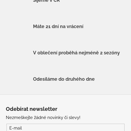
Šijeme v ČR
Máte 21 dní na vrácení
V oblečení proběhá nejméně 2 sezóny
Odesíláme do druhého dne
Z
á
Odebírat newsletter
p
Nezmeškejte žádné novinky či slevy!
a
t
E-mail