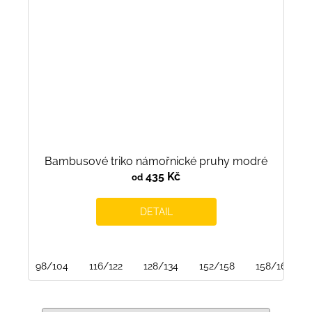
Bambusové triko námořnické pruhy modré
435 Kč
od
DETAIL
98/104
116/122
128/134
152/158
158/164