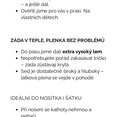
– a ještě dál.
Ověřili jsme pro vás v praxi. Na
vlastních dětech.
ZÁDA V TEPLE, PLENKA BEZ PROBLÉMŮ
Do pasu jsme dali
extra vysoký lem
.
Nepotřebujete pořád zakasávat tričko
– záda zůstávají krytá.
Sed je dostatečně široký a hluboký –
látková plena se vejde v pohodě.
IDEÁLNÍ DO NOSÍTKA I ŠÁTKU
Při nošení se kalhoty nehrnou a
netlačí.