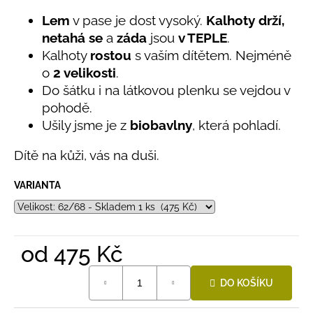
č
produktu
je
u
Lem
v pase je dost vysoký.
Kalhoty drží,
5,0
j
netahá se
a
záda
jsou
v TEPLE
.
z
e
Kalhoty
rostou
s vaším dítětem. Nejméně
5
m
hvězdiček.
o
2 velikosti
.
e
Do šátku i na látkovou plenku se vejdou v
pohodě.
LETNÍ
Ušily jsme je z
biobavlny
, která pohladí.
RYCHLESCHNOUCÍ
KALHOTY
Dítě na kůži, vás na duši.
ŽLUTÉ
695
Kč
VARIANTA
od
475 Kč
Měrná
DO KOŠÍKU
cena: