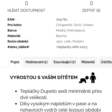
HLÍDAT DOSTUPNOST
ZEPTAT SE
EAN
:
705/62
Pro koho
:
Chlapecké
,
Dívčí
,
Unisex
Barva
:
Modrá
,
Petrolejová
Materiál
:
Bavlna
Roční období
:
Jaro
,
Léto
,
Podzim
#sizes_table#
:
/teplacky-strih-2023
Popis
Hodnocení (1)
Související (7)
Materiál
Údržb
VYROSTOU S VAŠÍM DÍTĚTEM
Tepláčky Dupeto sedí minimálně přes
dvě velikosti.
Díky vysokým nápletům v pase a na
nohavicích vydrží celé lezoucí období