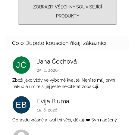
ZOBRAZIT VŠECHNY SOUVISEJÍCÍ
PRODUKTY
Jana Čechová
JČ
Hodnocení obchodu je 5 z 5 hvězdiček.
25. 6. 2026
Zboží jako vždy ve výborné kvalitě. Není to můj první
nákup a určitě si jej ještě několikrát zopakuji.
Evija Bluma
EB
Hodnocení obchodu je 5 z 5 hvězdiček.
15. 6. 2026
Opravdu krásné a kvalitní věci, děkuji ❤️ Syn nadšený