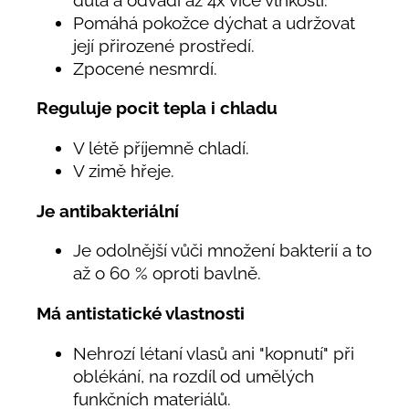
Pomáhá pokožce dýchat a udržovat
její přirozené prostředí.
Zpocené nesmrdí.
Reguluje pocit tepla i chladu
V létě příjemně chladí.
V zimě hřeje.
Je antibakteriální
Je odolnější vůči množení bakterií a to
až o 60 % oproti bavlně.
Má antistatické vlastnosti
Nehrozí létaní vlasů ani "kopnutí" při
oblékání, na rozdíl od umělých
funkčních materiálů.