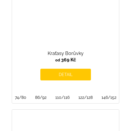
Kraťasy Borůvky
369 Kč
od
DETAIL
74/80
86/92
110/116
122/128
146/152