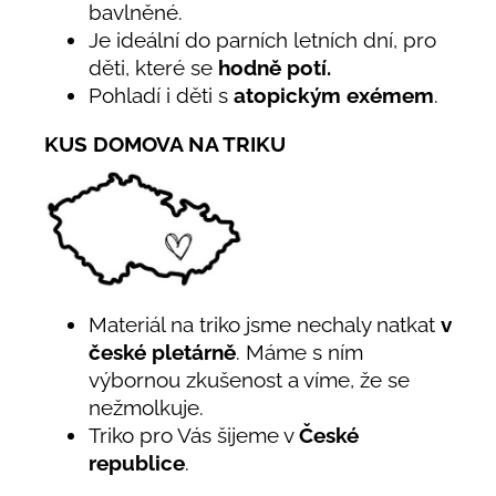
bavlněné.
Je ideální do parních letních dní, pro
děti, které se
hodně potí.
Pohladí i děti s
atopickým exémem
.
KUS DOMOVA NA TRIKU
Materiál na triko jsme nechaly natkat
v
české pletárně
. Máme s ním
výbornou zkušenost a víme, že se
nežmolkuje.
Triko pro Vás šijeme v
České
republice
.