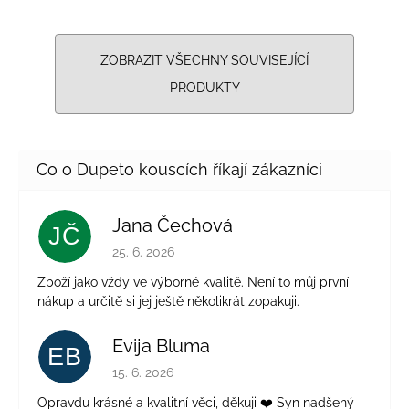
ZOBRAZIT VŠECHNY SOUVISEJÍCÍ
PRODUKTY
Jana Čechová
JČ
Hodnocení obchodu je 5 z 5 hvězdiček.
25. 6. 2026
Zboží jako vždy ve výborné kvalitě. Není to můj první
nákup a určitě si jej ještě několikrát zopakuji.
Evija Bluma
EB
Hodnocení obchodu je 5 z 5 hvězdiček.
15. 6. 2026
Opravdu krásné a kvalitní věci, děkuji ❤️ Syn nadšený