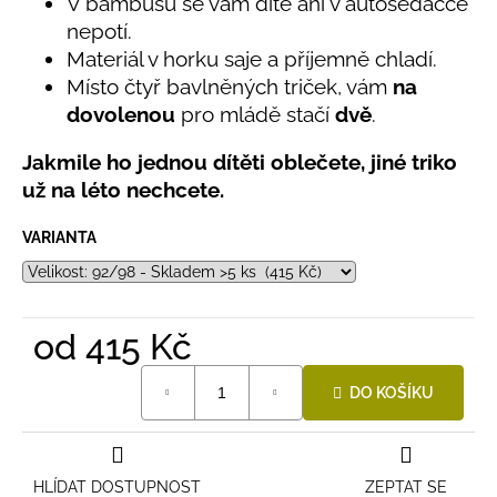
č
V bambusu se vám dítě ani v autosedačce
5,0
u
nepotí.
z
j
Materiál v horku saje a příjemně chladí.
5
e
hvězdiček.
Místo čtyř bavlněných triček, vám
na
m
dovolenou
pro mládě stačí
dvě
.
e
Jakmile ho jednou dítěti oblečete, jiné triko
už na léto nechcete.
LETNÍ
ČEPICE
UV
VARIANTA
30
SVĚTLE
MODRÁ
395
Kč
od
415 Kč
Měrná
DO KOŠÍKU
cena:
HLÍDAT DOSTUPNOST
ZEPTAT SE