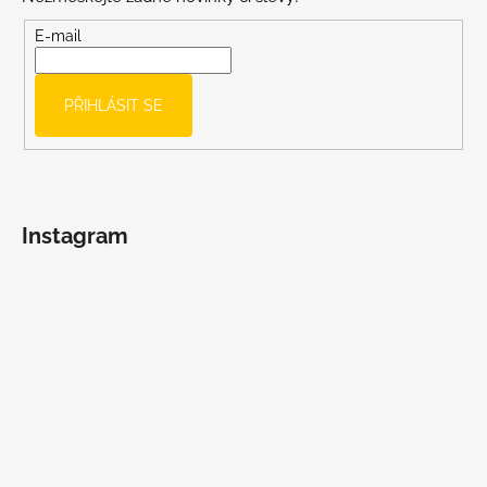
a
t
E-mail
í
PŘIHLÁSIT SE
Instagram