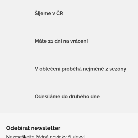
Šijeme v ČR
Máte 21 dní na vrácení
V oblečení proběhá nejméně 2 sezóny
Odesíláme do druhého dne
Z
á
Odebírat newsletter
p
Nezmeškejte žádné novinky či slevy!