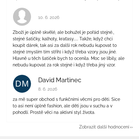
Hodnocení obchodu je 4 z 5 hvězdiček.
10. 6. 2026
Zboží je úplně skvělé, ale bohužel je pořád stejné.,
stejné šatičky, kalhoty, kraťasy..... Takže, když chci
koupit dárek, tak asi za další rok nebudu kupovat to
stejné (myslím tím střih) i když třeba vzory jsou jiné.
Hlavně u těch šatiček bych to ocenila. Moc se líbily, ale
nebudu kupovat za rok stejné i když třeba jiný vzor.
David Martinec
DM
Hodnocení obchodu je 5 z 5 hvězdiček.
8. 6. 2026
za mě super obchod s funkčními věcmi pro děti. Sice
to asi není úplně fashion, ale děti jsou v suchu a v
pohodlí. Prostě věci na aktivní styl života.
Zobrazit další hodnocení