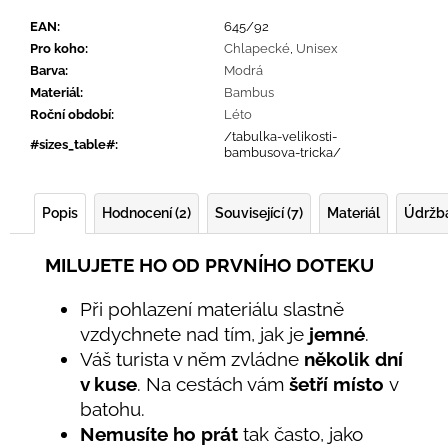
EAN
:
645/92
Pro koho
:
Chlapecké
,
Unisex
Barva
:
Modrá
Materiál
:
Bambus
Roční období
:
Léto
/tabulka-velikosti-
#sizes_table#
:
bambusova-tricka/
Popis
Hodnocení (2)
Související (7)
Materiál
Údržb
MILUJETE HO OD PRVNÍHO DOTEKU
Při pohlazení materiálu slastně
vzdychnete nad tím, jak je
jemné
.
Váš turista v něm zvládne
několik dní
v kuse
. Na cestách vám
šetří místo
v
batohu.
Nemusíte ho prát
tak často, jako