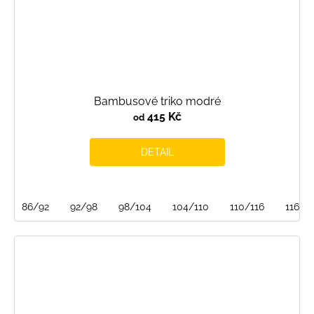
Bambusové triko modré
415 Kč
od
DETAIL
86/92
92/98
98/104
104/110
110/116
116/1