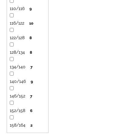
č
ů
u
110/116
9
j
e
116/122
10
m
e
122/128
8
LETNÍ
128/134
8
RYCHLESCHNOUCÍ
KALHOTY
134/140
7
TYRKYSOVÉ
KORÁLKY
695
140/146
9
Kč
146/152
7
152/158
6
158/164
2