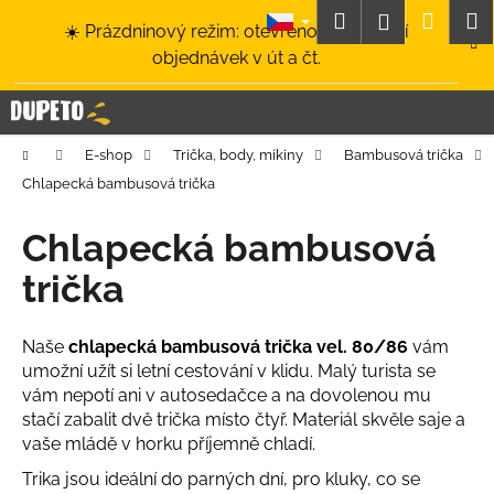
K
Přejít
Hledat
Nákup
M
Přihlášení
☀️ Prázdninový režim: otevřeno a odesílání
na
o
obsah
Zpět
Zpět
objednávek v út a čt.
košík
š
í
C
k
o
Domů
E-shop
Trička, body, mikiny
Bambusová trička
p
Chlapecká bambusová trička
o
t
Chlapecká bambusová
ř
trička
e
b
u
Naše
chlapecká bambusová trička vel. 80/86
vám
umožní užít si letní cestování v klidu. Malý turista se
j
vám nepotí ani v autosedačce a na dovolenou mu
e
stačí zabalit dvě trička místo čtyř. Materiál skvěle saje a
t
vaše mládě v horku příjemně chladí.
e
Trika jsou ideální do parných dní, pro kluky, co se
n