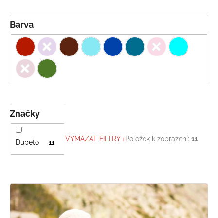
Barva
Značky
VYMAZAT FILTRY
Položek k zobrazení:
11
Dupeto
11
V
ý
p