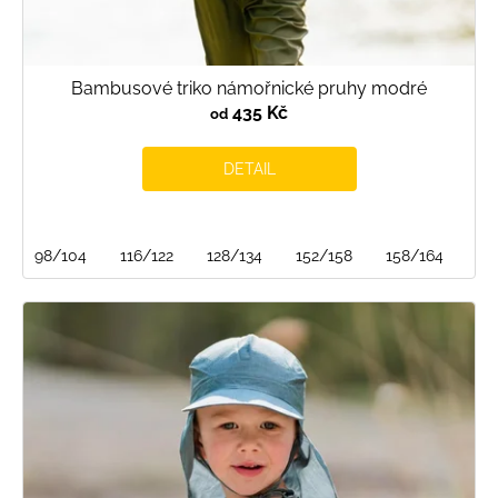
Bambusové triko námořnické pruhy modré
435 Kč
od
DETAIL
98/104
116/122
128/134
152/158
158/164