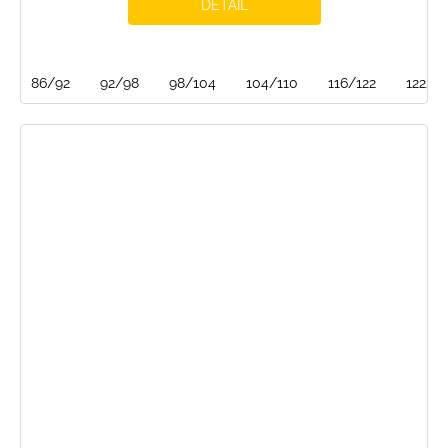
DETAIL
86/92
92/98
98/104
104/110
116/122
122/12