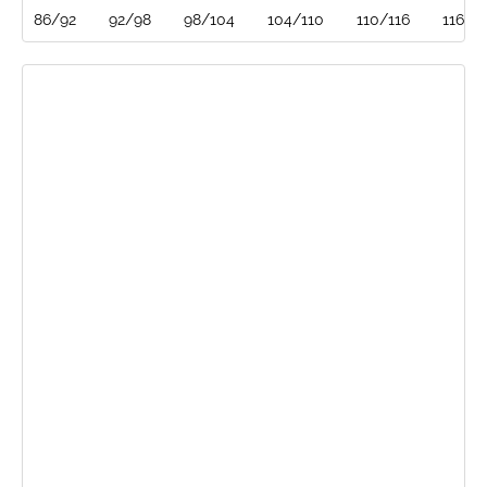
86/92
92/98
98/104
104/110
110/116
116/1