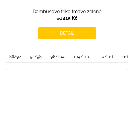
Bambusové triko tmavě zelené
415 Kč
od
DETAIL
86/92
92/98
98/104
104/110
110/116
116/1