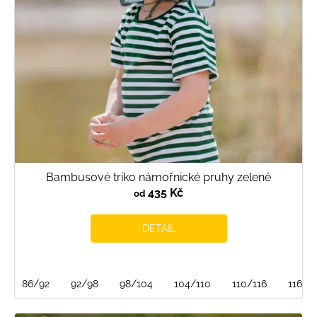
Bambusové triko námořnické pruhy zelené
435 Kč
od
DETAIL
86/92
92/98
98/104
104/110
110/116
116/1