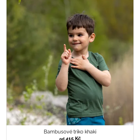
Bambusové triko khaki
415 Kč
od