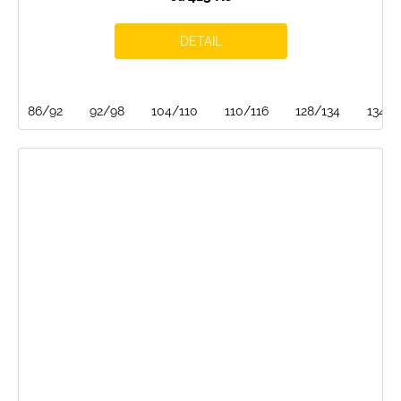
DETAIL
86/92
92/98
104/110
110/116
128/134
134/1