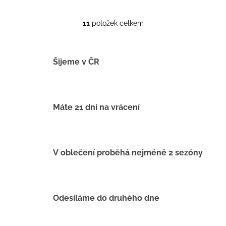
11
položek celkem
O
v
l
á
Šijeme v ČR
d
a
c
í
Máte 21 dní na vrácení
p
r
v
k
V oblečení proběhá nejméně 2 sezóny
y
v
ý
p
Odesíláme do druhého dne
i
s