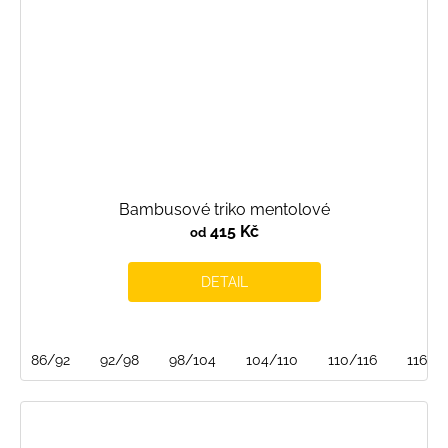
Bambusové triko mentolové
415 Kč
od
DETAIL
86/92
92/98
98/104
104/110
110/116
116/1