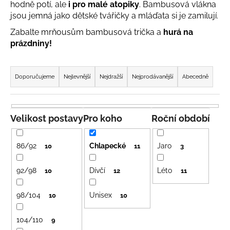
hodně potí, ale
i pro malé atopiky
. Bambusová vlákna
a
jsou jemná jako dětské tvářičky a mláďata si je zamilují.
j
Zabalte mrňousům bambusová trička a
hurá na
í
prázdniny!
t
Ř
?
a
Doporučujeme
Nejlevnější
Nejdražší
Nejprodávanější
Abecedně
z
e
n
Velikost postavy
Pro koho
Roční období
HLEDAT
í
p
86/92
Chlapecké
Jaro
10
11
3
r
D
o
92/98
Dívčí
Léto
10
12
11
o
d
p
98/104
Unisex
u
10
10
o
r
k
u
104/110
9
t