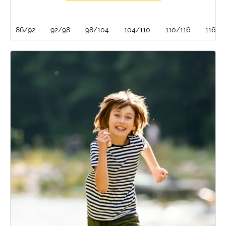
86/92
92/98
98/104
104/110
110/116
116/1