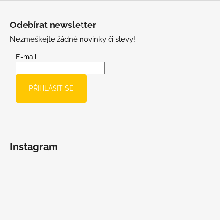
u
Z
á
Odebírat newsletter
p
Nezmeškejte žádné novinky či slevy!
a
t
E-mail
í
PŘIHLÁSIT SE
Instagram