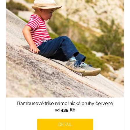
i
s
p
r
o
d
u
k
t
ů
Bambusové triko námořnické pruhy červené
435 Kč
od
DETAIL