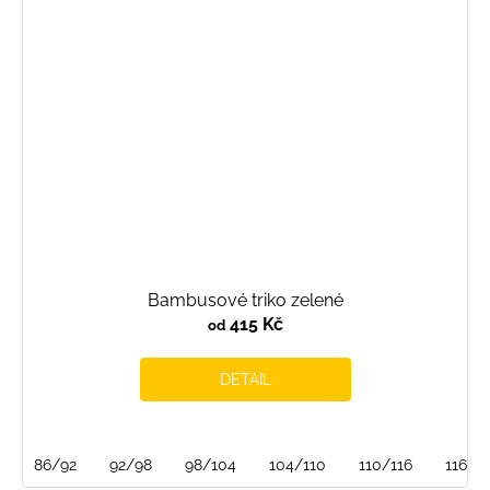
Bambusové triko zelené
415 Kč
od
DETAIL
86/92
92/98
98/104
104/110
110/116
116/1