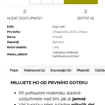
HLÍDAT DOSTUPNOST
ZEPTAT SE
EAN
:
639/128
Pro koho
:
Chlapecké
,
Dívčí
,
Unisex
Barva
:
Hnědá
Materiál
:
Bambus
Roční období
:
Léto
/tabulka-velikosti-
#sizes_table#
:
bambusova-tricka/
Popis
Hodnocení (3)
Související (6)
Materiál
Údržb
MILUJETE HO OD PRVNÍHO DOTEKU
Při pohlazení materiálu slastně
vzdychnete nad tím, jak je
jemné
.
Váš turista v něm zvládne
několik dní