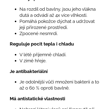
Na rozdíl od bavlny, jsou jeho vlákna
dutá a odvádí až 4x více vlhkosti.
Pomáhá pokožce dýchat a udržovat
její přirozené prostředí.
Zpocené nesmrdí.
Reguluje pocit tepla i chladu
V létě příjemně chladí.
V zimě hřeje.
Je antibakteriální
Je odolnější vůči množení bakterií a to
až o 60 % oproti bavlně.
Má antistatické vlastnosti