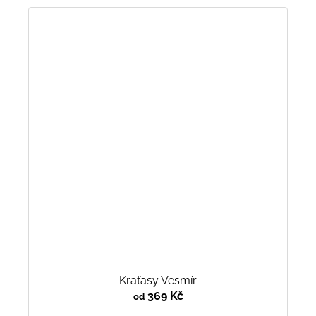
Kraťasy Vesmír
369 Kč
od