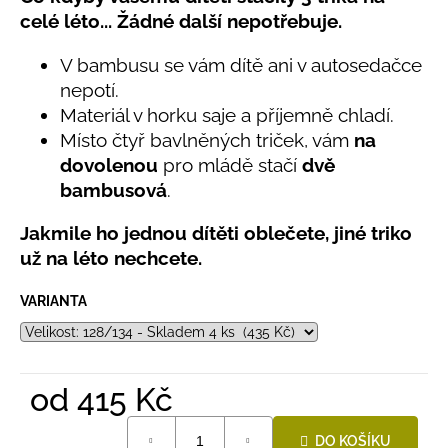
č
produktu
celé léto... Žádné další nepotřebuje.
u
je
j
5,0
V bambusu se vám dítě ani v autosedačce
e
z
nepotí.
5
m
hvězdiček.
e
Materiál v horku saje a příjemně chladí.
Místo čtyř bavlněných triček, vám
na
dovolenou
pro mládě stačí
dvě
BAMBUSOVÉ
bambusová
.
TRIKO
NÁMOŘNICKÉ
PRUHY
Jakmile ho jednou dítěti oblečete, jiné triko
MODRÉ
už na léto nechcete.
435
Kč
VARIANTA
od
415 Kč
Měrná
DO KOŠÍKU
cena: