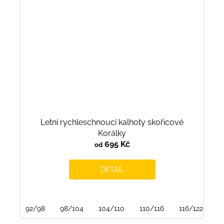
Letní rychleschnoucí kalhoty skořicové
Korálky
695 Kč
od
DETAIL
92/98
98/104
104/110
110/116
116/122
1