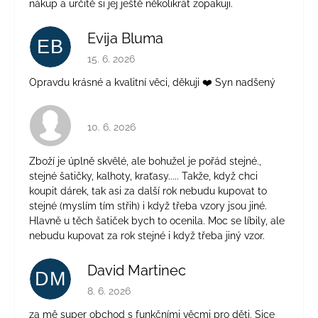
nákup a určitě si jej ještě několikrát zopakuji.
Evija Bluma
EB
Hodnocení obchodu je 5 z 5 hvězdiček.
15. 6. 2026
Opravdu krásné a kvalitní věci, děkuji ❤️ Syn nadšený
Hodnocení obchodu je 4 z 5 hvězdiček.
10. 6. 2026
Zboží je úplně skvělé, ale bohužel je pořád stejné.,
stejné šatičky, kalhoty, kraťasy..... Takže, když chci
koupit dárek, tak asi za další rok nebudu kupovat to
stejné (myslím tím střih) i když třeba vzory jsou jiné.
Hlavně u těch šatiček bych to ocenila. Moc se líbily, ale
nebudu kupovat za rok stejné i když třeba jiný vzor.
David Martinec
DM
Hodnocení obchodu je 5 z 5 hvězdiček.
8. 6. 2026
za mě super obchod s funkčními věcmi pro děti. Sice