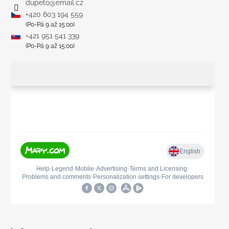
dupeto
@
email.cz
+420 603 194 559
(Po-Pá 9 až 15:00)
+421 951 541 339
(Po-Pá 9 až 15:00)