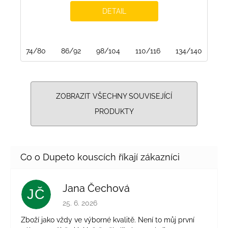
DETAIL
74/80
86/92
98/104
110/116
134/140
14
ZOBRAZIT VŠECHNY SOUVISEJÍCÍ
PRODUKTY
Jana Čechová
JČ
Hodnocení obchodu je 5 z 5 hvězdiček.
25. 6. 2026
Zboží jako vždy ve výborné kvalitě. Není to můj první