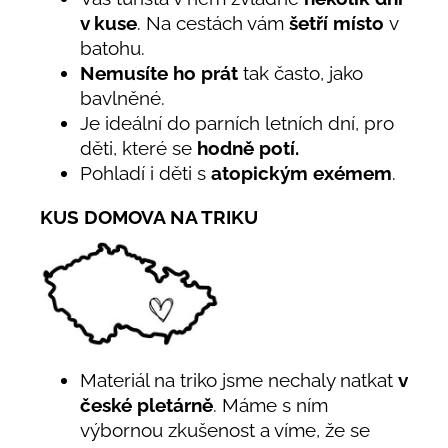
v kuse
. Na cestách vám
šetří místo
v
batohu.
Nemusíte ho prát
tak často, jako
bavlněné.
Je ideální do parních letních dní, pro
děti, které se
hodně potí.
Pohladí i děti s
atopickým exémem
.
KUS DOMOVA NA TRIKU
Materiál na triko jsme nechaly natkat
v
české pletárně
. Máme s ním
výbornou zkušenost a víme, že se