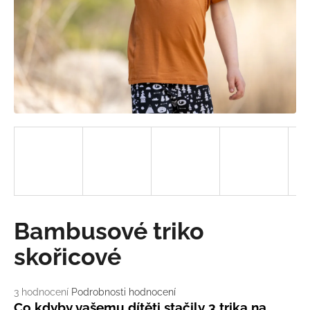
a
j
í
t
?
HLEDAT
D
Bambusové triko
o
p
skořicové
o
r
Průměrné
3 hodnocení
Podrobnosti hodnocení
u
hodnocení
Co kdyby vašemu dítěti stačily 3 trika na