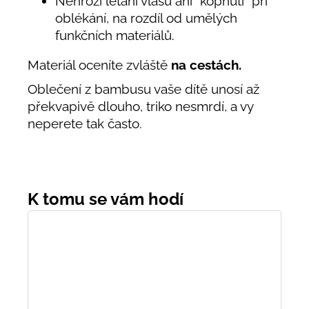
Nehrozí létaní vlasů ani "kopnutí" při
oblékání, na rozdíl od umělých
funkčních materiálů.
Materiál oceníte zvláště
na cestách.
Oblečení z bambusu vaše dítě unosí až
překvapivě dlouho, triko nesmrdí, a vy
neperete tak často.