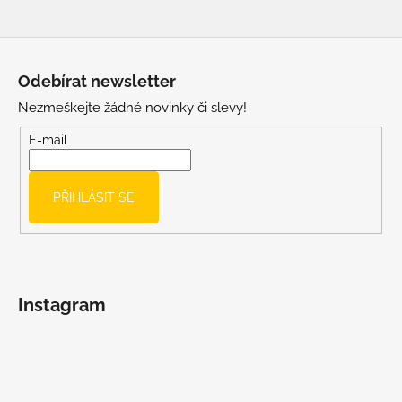
Z
á
Odebírat newsletter
p
Nezmeškejte žádné novinky či slevy!
a
t
E-mail
í
PŘIHLÁSIT SE
Instagram