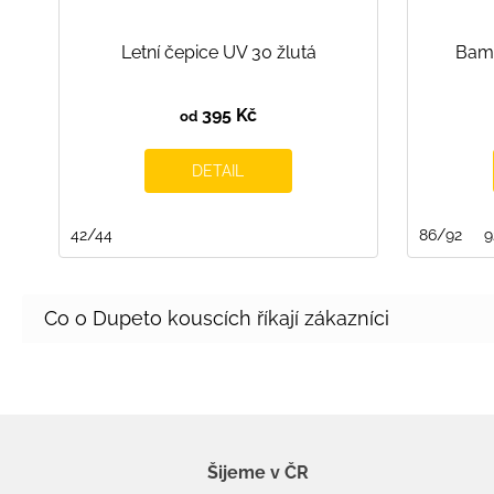
Letní čepice UV 30 žlutá
Bamb
395 Kč
od
DETAIL
42/44
86/92
9
Šijeme v ČR