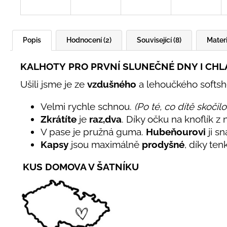
Popis
Hodnocení (2)
Související (8)
Materi
KALHOTY
PRO PRVNÍ SLUNEČNÉ DNY I CH
Ušili jsme je ze
vzdušného
a lehoučkého softsh
Velmi rychle schnou.
(Po té, co dítě skoči
Zkrátíte
je
raz,dva
. Díky očku na knoflík z 
V pase je pružná guma.
Hubeňourovi
ji s
Kapsy
jsou maximálně
prodyšné
, díky ten
KUS DOMOVA V ŠATNÍKU