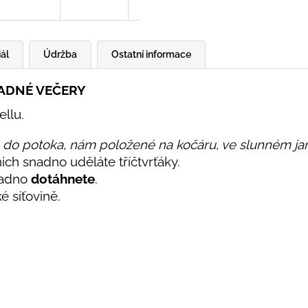
ál
Údržba
Ostatní informace
LADNÉ VEČERY
ellu.
lo do potoka, nám položené na kočáru, ve slunném jar
nich snadno uděláte tříčtvrťáky.
nadno
dotáhnete
.
ké síťovině.