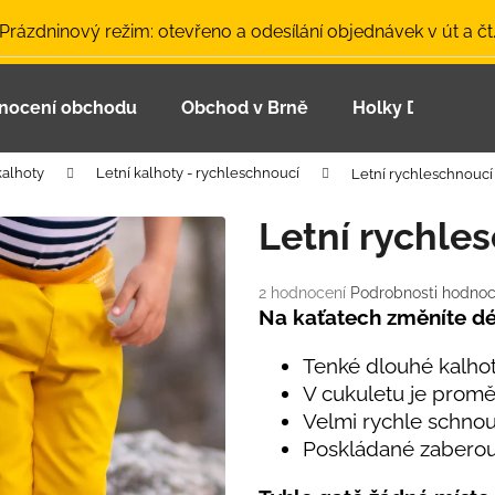
 Prázdninový režim: otevřeno a odesílání objednávek v út a čt
nocení obchodu
Obchod v Brně
Holky Dupeťačk
Co potřebujete najít?
kalhoty
Letní kalhoty - rychleschnoucí
Letní rychleschnoucí 
HLEDAT
Letní rychle
Průměrné
2 hodnocení
Podrobnosti hodnoc
Doporučujeme
hodnocení
Na kaťatech změníte dé
produktu
je
Tenké dlouhé kalhoty
5,0
V cukuletu je promě
z
Velmi rychle schno
5
hvězdiček.
Poskládané zaberou 
LETNÍ ČEPICE UV 30 SVĚTLE MODRÁ
BAMBUSOVÉ TR