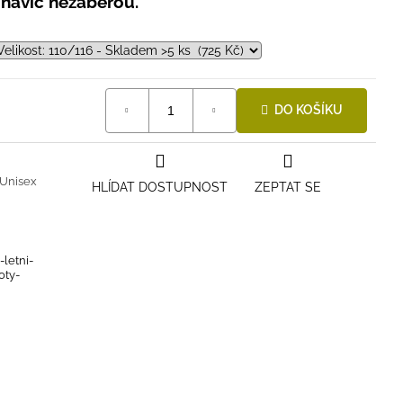
 navíc nezaberou.
DO KOŠÍKU
Unisex
HLÍDAT DOSTUPNOST
ZEPTAT SE
-letni-
oty-