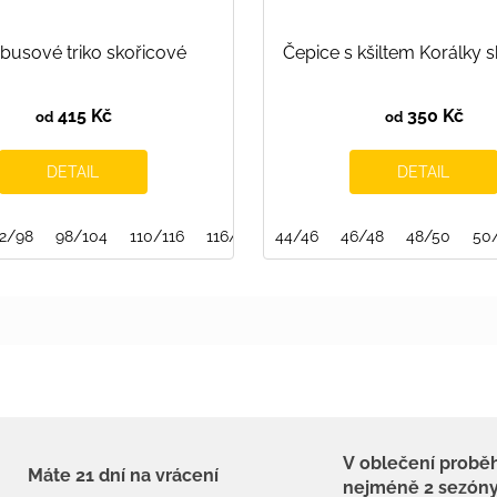
usové triko skořicové
Čepice s kšiltem Korálky 
415 Kč
350 Kč
od
od
DETAIL
DETAIL
2/98
98/104
110/116
116/122
44/46
122/128
46/48
128/134
48/50
140/146
50
V oblečení probě
Máte 21 dní na vrácení
nejméně 2 sezón