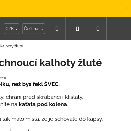
.
Hledat
Přihlášení
Nákupní
y
Moje objednávka
CZK
Čeština
kalhoty žluté
košík
schnoucí kalhoty žluté
ení
lku, než bys řekl ŠVEC.
, chrání před škrábanci i klíšťaty.
níte na
kaťata pod kolena
.
u.
tak málo místa, že je schováte do kapsy.
IKO NÁMOŘNICKÉ