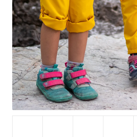
BÍLÝ
395 Kč