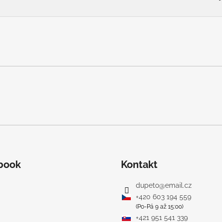
book
Kontakt
dupeto
@
email.cz
+420 603 194 559
(Po-Pá 9 až 15:00)
+421 951 541 339