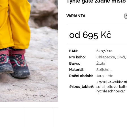
Tyhle gatě žádné místo
PRUHY MODRÉ
395 Kč
435 Kč
VARIANTA
od
695 Kč
Měrná
cena:
EAN
:
6407/110
Pro koho
:
Chlapecké
,
Dívčí
,
Barva
:
Žlutá
Materiál
:
Softshell
Roční období
:
Jaro
,
Léto
/tabulka-velikosti
#sizes_table#
:
softshellove-kalh
rychleschnouci/