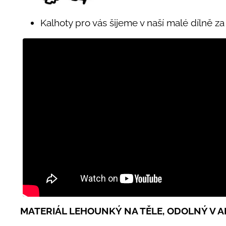
Kalhoty pro vás šijeme v naší malé dílně z
MATERIÁL LEHOUNKÝ NA TĚLE, ODOLNÝ V A