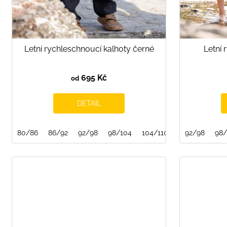
u
k
t
ů
Letní rychleschnoucí kalhoty černé
Letní 
695 Kč
od
DETAIL
80/86
86/92
92/98
98/104
104/110
110/116
92/98
116
98/