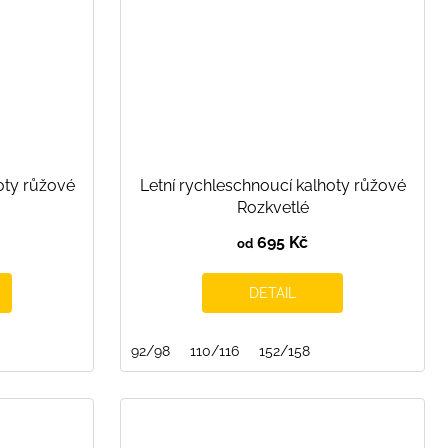
oty růžové
Letní rychleschnoucí kalhoty růžové
Rozkvetlé
695 Kč
od
DETAIL
92/98
110/116
152/158