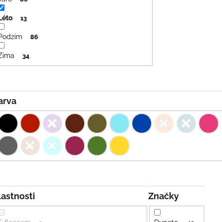
Léto
13
Podzim
86
Zima
34
Barva
Vlastnosti
Značky