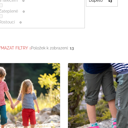
S fleecem
Dupeto
0
13
Zateplené
0
Rostoucí
0
YMAZAT FILTRY
Položek k zobrazení:
13