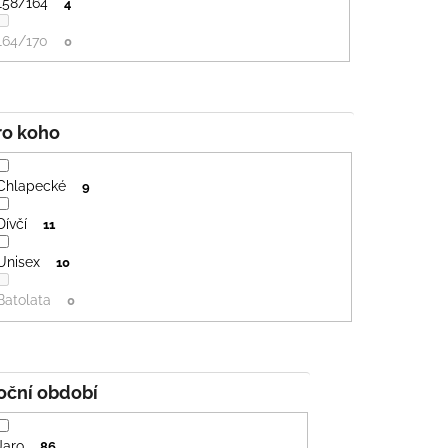
158/164
4
164/170
0
Pro koho
Chlapecké
9
Dívčí
11
Unisex
10
Batolata
0
Roční období
Jaro
86