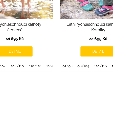
rychleschnoucí kalhoty
Letní rychleschnoucí kal
červené
Korálky
695 Kč
695 Kč
od
od
DETAIL
DETAIL
/122
104
152/158
104/110
110/116
116/122
92/98
158/164
98/104
110/116