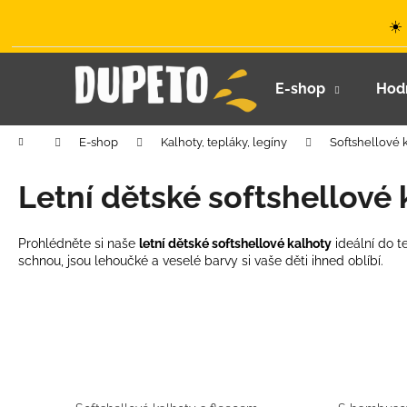
K
Přejít
☀️
na
o
obsah
Zpět
Zpět
š
do
do
í
E-shop
Hod
k
obchodu
obchodu
Domů
E-shop
Kalhoty, tepláky, legíny
Softshellové 
Letní dětské softshellové 
Prohlédněte si naše
letní dětské softshellové kalhoty
ideální do t
schnou, jsou lehoučké a veselé barvy si vaše děti ihned oblíbí.
LETNÍ KLOBOUČEK S OUŠKY UV 30