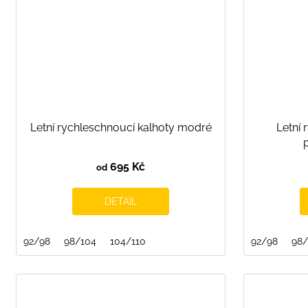
Letní rychleschnoucí kalhoty modré
Letní 
695 Kč
od
DETAIL
92/98
98/104
104/110
92/98
98/