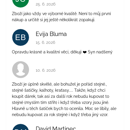
Hodnocení obchodu je 5 z 5 hvězdiček.
25. 6. 2026
Zboží jako vždy ve výborné kvalitě. Není to můj první
nákup a určitě si jej ještě několikrát zopakuji.
Evija Bluma
EB
Hodnocení obchodu je 5 z 5 hvězdiček.
15. 6. 2026
Opravdu krásné a kvalitní věci, děkuji ❤️ Syn nadšený
Hodnocení obchodu je 4 z 5 hvězdiček.
10. 6. 2026
Zboží je úplně skvělé, ale bohužel je pořád stejné.,
stejné šatičky, kalhoty, kraťasy..... Takže, když chci
koupit dárek, tak asi za další rok nebudu kupovat to
stejné (myslím tím střih) i když třeba vzory jsou jiné.
Hlavně u těch šatiček bych to ocenila. Moc se líbily, ale
nebudu kupovat za rok stejné i když třeba jiný vzor.
David Martinec