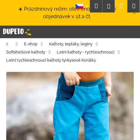
K
Přejít
Hledat
Nákup
M
Přihlášení
☀️ Prázdninový režim: otevřeno a odesílání
na
o
obsah
Zpět
Zpět
objednávek v út a čt.
košík
š
í
C
k
o
Domů
E-shop
Kalhoty, tepláky, legíny
p
Softshellové kalhoty
Letní kalhoty - rychleschnoucí
o
Letní rychleschnoucí kalhoty tyrkysové Korálky
t
ř
e
b
u
j
e
t
e
n