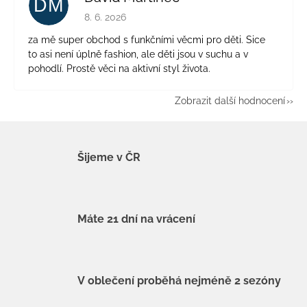
DM
Hodnocení obchodu je 5 z 5 hvězdiček.
8. 6. 2026
za mě super obchod s funkčními věcmi pro děti. Sice
to asi není úplně fashion, ale děti jsou v suchu a v
pohodlí. Prostě věci na aktivní styl života.
Zobrazit další hodnocení
Šijeme v ČR
Máte 21 dní na vrácení
V oblečení proběhá nejméně 2 sezóny