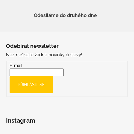
Odesíláme do druhého dne
Z
á
Odebírat newsletter
p
Nezmeškejte žádné novinky či slevy!
a
t
E-mail
í
PŘIHLÁSIT SE
Instagram