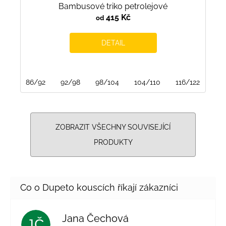
Bambusové triko petrolejové
415 Kč
od
DETAIL
86/92
92/98
98/104
104/110
116/122
122
ZOBRAZIT VŠECHNY SOUVISEJÍCÍ
PRODUKTY
Jana Čechová
JČ