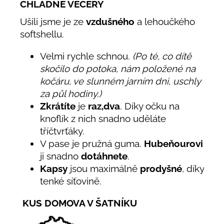
CHLADNÉ VEČERY
Ušili jsme je ze
vzdušného
a lehoučkého
softshellu.
Velmi rychle schnou.
(Po té, co dítě
skočilo do potoka, nám položené na
kočáru, ve slunném jarním dni, uschly
za půl hodiny.)
Zkrátíte
je
raz,dva
. Díky očku na
knoflík z nich snadno uděláte
tříčtvrťáky.
V pase je pružná guma.
Hubeňourovi
ji snadno
dotáhnete
.
Kapsy
jsou maximálně
prodyšné
, díky
tenké síťovině.
KUS DOMOVA V ŠATNÍKU