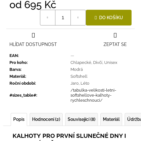
od
695 Kč
Měrná
DO KOŠÍKU
cena:
HLÍDAT DOSTUPNOST
ZEPTAT SE
EAN
:
—
Pro koho
:
Chlapecké
,
Dívčí
,
Unisex
Barva
:
Modrá
Materiál
:
Softshell
Roční období
:
Jaro
,
Léto
/tabulka-velikosti-letni-
#sizes_table#
:
softshellove-kalhoty-
rychleschnouci/
Popis
Hodnocení (2)
Související (8)
Materiál
Údržb
KALHOTY
PRO PRVNÍ SLUNEČNÉ DNY I