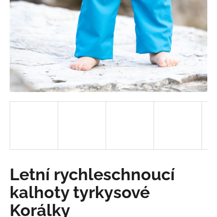
a
j
í
t
?
HLEDAT
D
o
Letní rychleschnoucí
p
o
kalhoty tyrkysové
r
Korálky
u