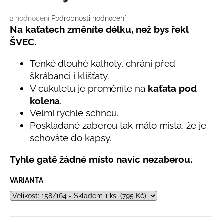
č
u
Průměrné
2 hodnocení
Podrobnosti hodnocení
j
hodnocení
Na kaťatech změníte délku, než bys řekl
e
produktu
ŠVEC.
m
je
e
5,0
Tenké dlouhé kalhoty, chrání před
z
škrábanci i klíšťaty.
5
hvězdiček.
LETNÍ
V cukuletu je proměníte na
kaťata pod
RYCHLESCHNOUCÍ
kolena
.
KALHOTY
ŽLUTÉ
Velmi rychle schnou.
695
Poskládané zaberou tak málo místa, že je
Kč
schováte do kapsy.
Tyhle gatě žádné místo navíc nezaberou.
VARIANTA