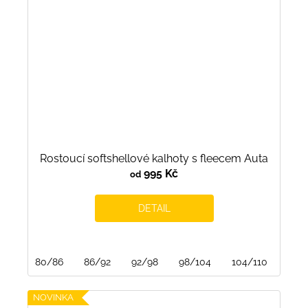
Rostoucí softshellové kalhoty s fleecem Auta
995 Kč
od
DETAIL
80/86
86/92
92/98
98/104
104/110
110/
NOVINKA