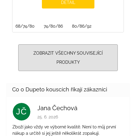
DETAIL
68/74/80
74/80/86
80/86/92
ZOBRAZIT VŠECHNY SOUVISEJÍCÍ
PRODUKTY
Jana Čechová
JČ
Hodnocení obchodu je 5 z 5 hvězdiček.
25. 6. 2026
Zboží jako vždy ve výborné kvalitě. Není to můj první
nákup a určitě si jej ještě několikrát zopakuji.