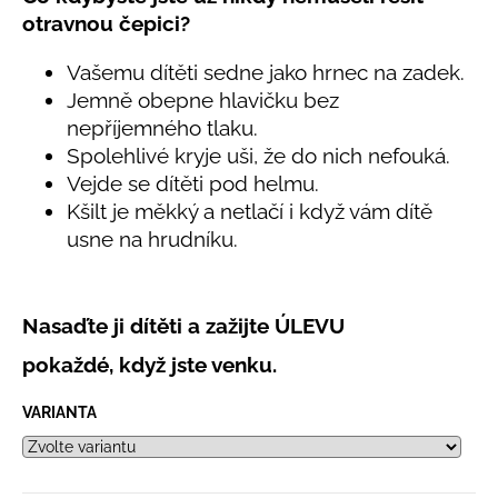
č
produktu
otravnou čepici?
u
je
j
5,0
Vašemu dítěti sedne jako hrnec na zadek.
e
z
Jemně obepne hlavičku bez
5
m
hvězdiček.
e
nepříjemného tlaku.
Spolehlivé kryje uši, že do nich nefouká.
Vejde se dítěti pod helmu.
LETNÍ
Kšilt je měkký a netlačí i když vám dítě
RYCHLESCHNOUCÍ
KALHOTY
usne na hrudníku.
TYRKYSOVÉ
KORÁLKY
695
Kč
Nasaďte ji dítěti a zažijte
ÚLEVU
pokaždé, když jste venku.
VARIANTA