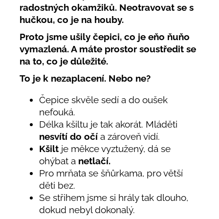
radostných okamžiků. Neotravovat se s
hučkou, co je na houby.
Proto jsme ušily čepici, co je eňo ňuňo
vymazlená. A máte prostor soustředit se
na to, co je důležité.
To je k nezaplacení. Nebo ne?
Čepice skvěle sedí a do oušek
nefouká.
Délka kšiltu je tak akorát. Mláděti
nesvítí do očí
a zároveň vidí.
Kšilt
je měkce vyztužený, dá se
ohýbat a
netlačí.
Pro mrňata se šňůrkama, pro větší
děti bez.
Se střihem jsme si hrály tak dlouho,
dokud nebyl dokonalý.