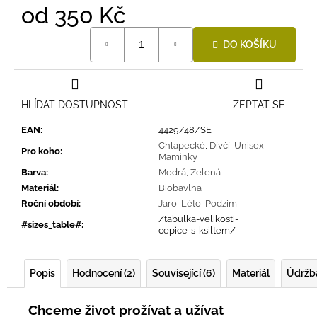
od
350 Kč
Měrná
DO KOŠÍKU
cena:
HLÍDAT DOSTUPNOST
ZEPTAT SE
EAN
:
4429/48/SE
Chlapecké
,
Dívčí
,
Unisex
,
Pro koho
:
Maminky
Barva
:
Modrá
,
Zelená
Materiál
:
Biobavlna
Roční období
:
Jaro
,
Léto
,
Podzim
/tabulka-velikosti-
#sizes_table#
:
cepice-s-ksiltem/
Popis
Hodnocení (2)
Související (6)
Materiál
Údržb
Chceme život prožívat a užívat