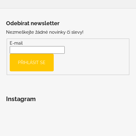
Z
á
Odebírat newsletter
p
Nezmeškejte žádné novinky či slevy!
a
t
E-mail
í
PŘIHLÁSIT SE
Instagram