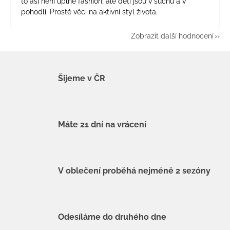
to asi není úplně fashion, ale děti jsou v suchu a v
pohodlí. Prostě věci na aktivní styl života.
Zobrazit další hodnocení
Šijeme v ČR
Máte 21 dní na vrácení
V oblečení proběhá nejméně 2 sezóny
Odesíláme do druhého dne