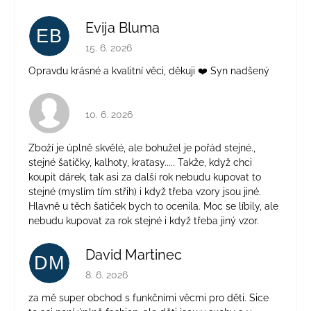
Evija Bluma
EB
Hodnocení obchodu je 5 z 5 hvězdiček.
15. 6. 2026
Opravdu krásné a kvalitní věci, děkuji ❤️ Syn nadšený
Hodnocení obchodu je 4 z 5 hvězdiček.
10. 6. 2026
Zboží je úplně skvělé, ale bohužel je pořád stejné.,
stejné šatičky, kalhoty, kraťasy..... Takže, když chci
koupit dárek, tak asi za další rok nebudu kupovat to
stejné (myslím tím střih) i když třeba vzory jsou jiné.
Hlavně u těch šatiček bych to ocenila. Moc se líbily, ale
nebudu kupovat za rok stejné i když třeba jiný vzor.
David Martinec
DM
Hodnocení obchodu je 5 z 5 hvězdiček.
8. 6. 2026
za mě super obchod s funkčními věcmi pro děti. Sice