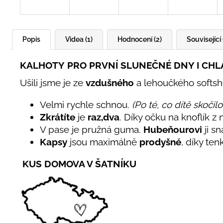
Popis
Videa (1)
Hodnocení (2)
Související 
KALHOTY
PRO PRVNÍ SLUNEČNÉ DNY I CH
Ušili jsme je ze
vzdušného
a lehoučkého softsh
Velmi rychle schnou.
(Po té, co dítě skoči
Zkrátíte
je
raz,dva
. Díky očku na knoflík z 
V pase je pružná guma.
Hubeňourovi
ji s
Kapsy
jsou maximálně
prodyšné
, díky ten
KUS DOMOVA V ŠATNÍKU