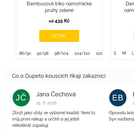
Bambusové triko námořnické
Dám
pruhy zelené
námo
435 Kč
od
DETAIL
86/92
92/98
98/104
104/110
110/116
S
116/122
M
Jana Čechová
JČ
EB
Hodnocení obchodu je 5 z 5 hvězdiček.
25. 6. 2026
Zboží jako vždy ve výborné kvalitě. Není to
Opravdu krásn
můj první nákup a určitě si jej ještě
Syn nadšen
několikrát zopakuji.