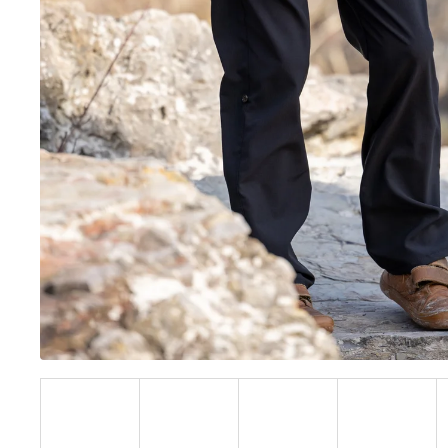
BÍLÝ
395 Kč