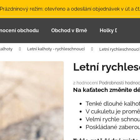
 Prázdninový režim: otevřeno a odesílání objednávek v út a čt
nocení obchodu
Obchod v Brně
Holky Dupeťačk
Co potřebujete najít?
kalhoty
Letní kalhoty - rychleschnoucí
Letní rychleschnoucí
HLEDAT
Letní rychle
Průměrné
2 hodnocení
Podrobnosti hodnoc
Doporučujeme
hodnocení
Na kaťatech změníte dé
produktu
je
Tenké dlouhé kalhoty
5,0
V cukuletu je promě
z
Velmi rychle schno
5
hvězdiček.
Poskládané zaberou 
LETNÍ ČEPICE UV 30 SVĚTLE MODRÁ
BAMBUSOVÉ TR