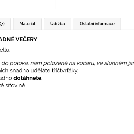
(7)
Materiál
Údržba
Ostatní informace
LADNÉ VEČERY
ellu.
lo do potoka, nám položené na kočáru, ve slunném jar
nich snadno uděláte tříčtvrťáky.
nadno
dotáhnete
.
ké síťovině.