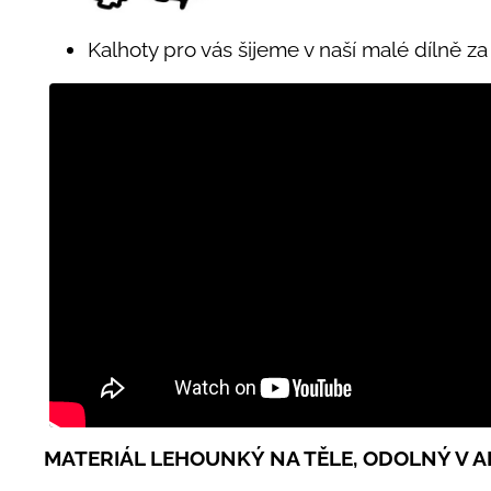
Kalhoty pro vás šijeme v naší malé dílně z
MATERIÁL LEHOUNKÝ NA TĚLE, ODOLNÝ V A