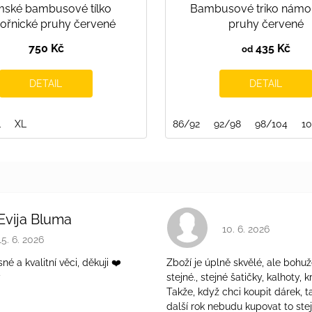
ské bambusové tílko
Bambusové triko námo
řnické pruhy červené
pruhy červené
750 Kč
435 Kč
od
DETAIL
DETAIL
L
122/128
XL
128/134
134/140
140/146
86/92
92/98
98/104
1
Evija Bluma
Hodnocení obchodu 
10. 6. 2026
Hodnocení obchodu je 5 z 5 hvězdiček.
15. 6. 2026
é a kvalitní věci, děkuji ❤️
Zboží je úplně skvělé, ale bohuž
ý
stejné., stejné šatičky, kalhoty, kr
Takže, když chci koupit dárek, t
další rok nebudu kupovat to ste