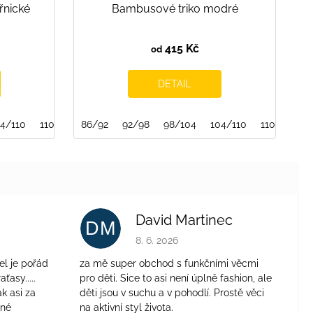
řnické
Bambusové triko modré
415 Kč
od
DETAIL
04/110
110/116
86/92
116/122
92/98
122/128
98/104
128/134
104/110
134/140
110/116
140/1
David Martinec
DM
je 4 z 5 hvězdiček.
Hodnocení obchodu je 5 z 5 hvězdiček.
8. 6. 2026
el je pořád
za mě super obchod s funkčními věcmi
aťasy.....
pro děti. Sice to asi není úplně fashion, ale
ak asi za
děti jsou v suchu a v pohodlí. Prostě věci
jné
na aktivní styl života.