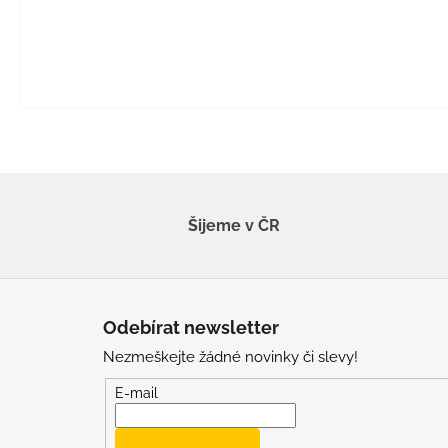
Šijeme v ČR
Z
á
Odebírat newsletter
p
Nezmeškejte žádné novinky či slevy!
a
t
E-mail
í