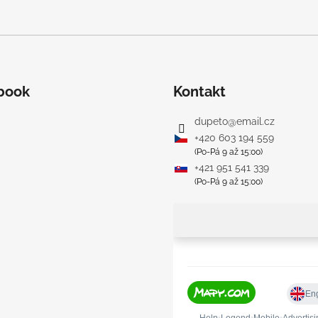
book
Kontakt
dupeto
@
email.cz
+420 603 194 559
(Po-Pá 9 až 15:00)
+421 951 541 339
(Po-Pá 9 až 15:00)