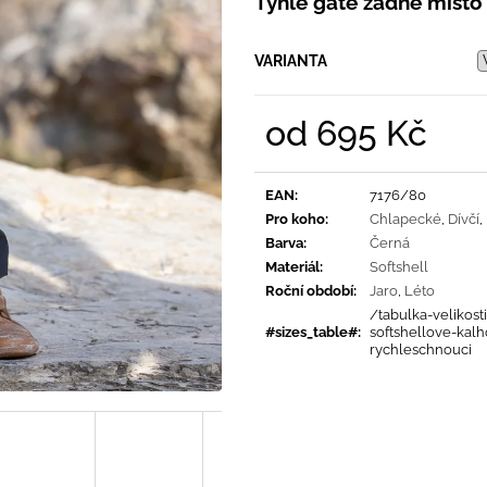
Tyhle gatě žádné místo
PRUHY MODRÉ
395 Kč
435 Kč
VARIANTA
od
695 Kč
Měrná
cena:
EAN
:
7176/80
Pro koho
:
Chlapecké
,
Dívčí
,
Barva
:
Černá
Materiál
:
Softshell
Roční období
:
Jaro
,
Léto
/tabulka-velikosti
#sizes_table#
:
softshellove-kalh
rychleschnouci