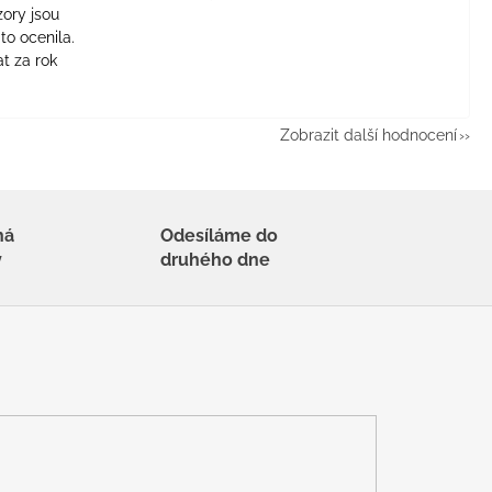
zory jsou
to ocenila.
t za rok
Zobrazit další hodnocení
há
Odesíláme do
y
druhého dne