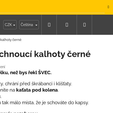
.
Hledat
Přihlášení
Nákupní
y
Moje objednávka
CZK
Čeština
 kalhoty černé
košík
schnoucí kalhoty černé
ení
lku, než bys řekl ŠVEC.
, chrání před škrábanci i klíšťaty.
níte na
kaťata pod kolena
.
u.
tak málo místa, že je schováte do kapsy.
IKO NÁMOŘNICKÉ