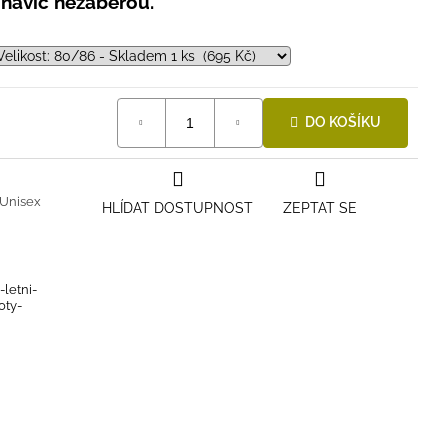
 navíc nezaberou.
DO KOŠÍKU
Unisex
HLÍDAT DOSTUPNOST
ZEPTAT SE
-letni-
oty-