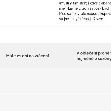
(myslím tím střih) i když třeba v
jiné. Hlavně u těch šatiček bych 
Moc se líbily, ale nebudu kupova
stejné i když třeba jiný vzor.
V oblečení probě
Máte 21 dní na vrácení
nejméně 2 sezón