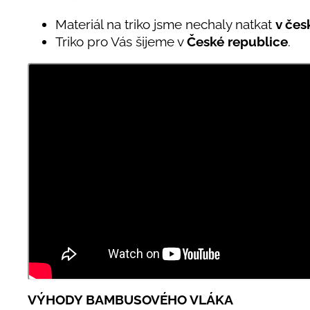
Materiál na triko jsme nechaly natkat
v čes
Triko pro Vás šijeme v
České republice
.
VÝHODY BAMBUSOVÉHO VLÁKA