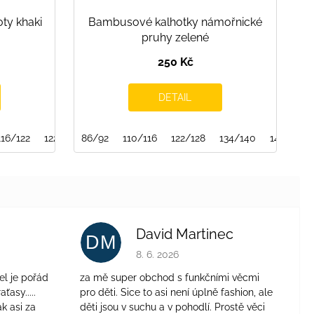
oty khaki
Bambusové kalhotky námořnické
pruhy zelené
250 Kč
DETAIL
116/122
122/128
86/92
152/158
110/116
122/128
134/140
146/152
David Martinec
DM
je 4 z 5 hvězdiček.
Hodnocení obchodu je 5 z 5 hvězdiček.
8. 6. 2026
el je pořád
za mě super obchod s funkčními věcmi
aťasy.....
pro děti. Sice to asi není úplně fashion, ale
ak asi za
děti jsou v suchu a v pohodlí. Prostě věci