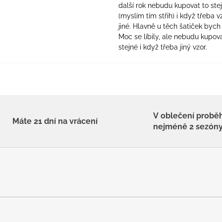
další rok nebudu kupovat to ste
(myslím tím střih) i když třeba v
jiné. Hlavně u těch šatiček bych 
Moc se líbily, ale nebudu kupova
stejné i když třeba jiný vzor.
V oblečení probě
Máte 21 dní na vrácení
nejméně 2 sezón