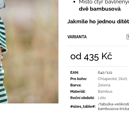
PRUHY MODRÉ
Místo čtyř bavlněný
395 Kč
dvě bambusová
.
435 Kč
Jakmile ho jednou dítěti
VARIANTA
od
435 Kč
Měrná
cena:
EAN
:
642/122
Pro koho
:
Chlapecké
,
Dívčí
,
Barva
:
Zelená
Materiál
:
Bambus
Roční období
:
Léto
/tabulka-velikosti
#sizes_table#
:
bambusova-trick