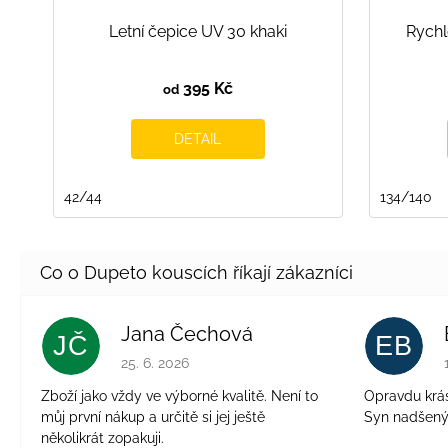
Letní čepice UV 30 khaki
Rychl
395 Kč
od
DETAIL
42/44
134/140
Jana Čechová
JČ
EB
Hodnocení obchodu je 5 z 5 hvězdiček.
25. 6. 2026
Zboží jako vždy ve výborné kvalitě. Není to
Opravdu krásn
můj první nákup a určitě si jej ještě
Syn nadšen
několikrát zopakuji.