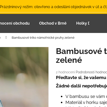
 Prázdninový režim: otevřeno a odesílání objednávek v út a čt
nocení obchodu
Obchod v Brně
Holky Dupeťačk
Co potřebujete najít?
a
Bambusové triko námořnické pruhy zelené
HLEDAT
Bambusové t
zelené
Doporučujeme
Průměrné
2 hodnocení
Podrobnosti hodnoc
hodnocení
Předtavte si, že vašemu d
produktu
Žádné další nepotřebuj
je
5,0
z
V bambusu se vám dí
5
Materiál v horku saj
LETNÍ ČEPICE UV 30 SVĚTLE MODRÁ
BAMBUSOVÉ TR
hvězdiček.