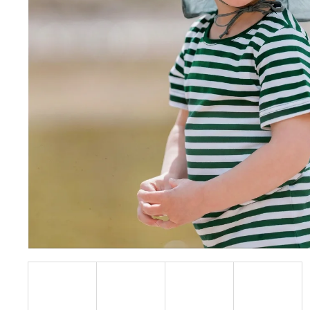
BÍLÝ
395 Kč