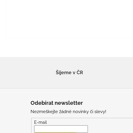
Šijeme v ČR
Z
á
Odebírat newsletter
p
Nezmeškejte žádné novinky či slevy!
a
t
E-mail
í