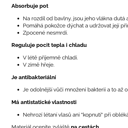
Absorbuje pot
Na rozdíl od bavlny, jsou jeho vlákna dutá a
Pomáhá pokožce dýchat a udržovat její při
Zpocené nesmrdí.
Reguluje pocit tepla i chladu
V létě příjemně chladí.
V zimě hřeje.
Je antibakteriální
Je odolnější vůči množení bakterií a to až 
Má antistatické vlastnosti
Nehrozí létaní vlasů ani "kopnutí" při oblé
Materiál oceníte zvláště
na cestách.