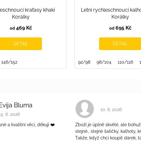
eschnoucí kraťasy khaki
Letní rychleschnoucí kalh
Korálky
Korálky
469 Kč
695 Kč
od
od
DETAIL
DETAIL
146/152
92/98
98/104
110/116
Evija Bluma
Hodnocení obchodu 
10. 6. 2026
Hodnocení obchodu je 5 z 5 hvězdiček.
15. 6. 2026
é a kvalitní věci, děkuji ❤️
Zboží je úplně skvělé, ale bohuž
ý
stejné., stejné šatičky, kalhoty, kr
Takže, když chci koupit dárek, t