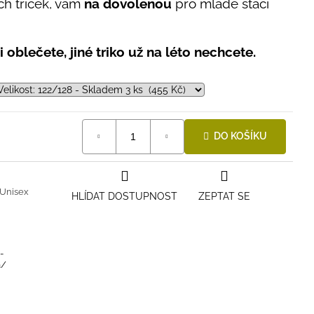
ch triček, vám
na dovolenou
pro mládě stačí
 oblečete, jiné triko už na léto nechcete.
DO KOŠÍKU
Unisex
HLÍDAT DOSTUPNOST
ZEPTAT SE
-
a/