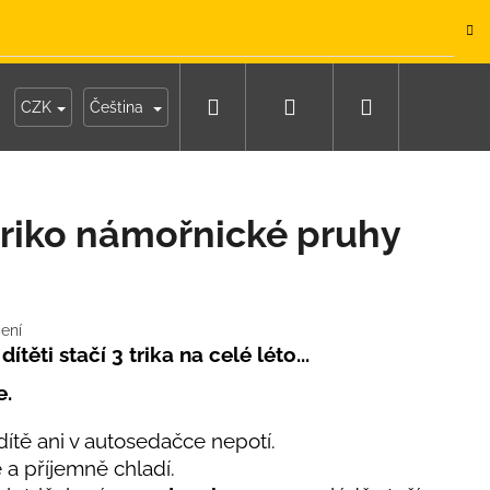
.
Hledat
Přihlášení
Nákupní
y
Moje objednávka
CZK
Čeština
košík
riko námořnické pruhy
ení
ítěti stačí 3 trika na celé léto...
e.
tě ani v autosedačce nepotí.
e a příjemně chladí.
IKO NÁMOŘNICKÉ