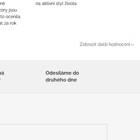
jné
na aktivní styl života.
zory jsou
to ocenila.
t za rok
Zobrazit další hodnocení
há
Odesíláme do
y
druhého dne