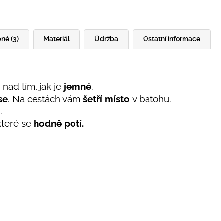
né (3)
Materiál
Údržba
Ostatní informace
 nad tím, jak je
jemné
.
se
. Na cestách vám
šetří místo
v batohu.
é.
 které se
hodně potí.