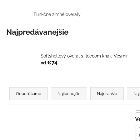
UŠKAMI BIELY
€16
Funkčné zimné overaly
Najpredávanejšie
Softshellový overal s fleecom khaki Vesmír
€74
od
R
a
Odporúčame
Najlacnejšie
Najdrahšie
Naj
d
e
n
i
e