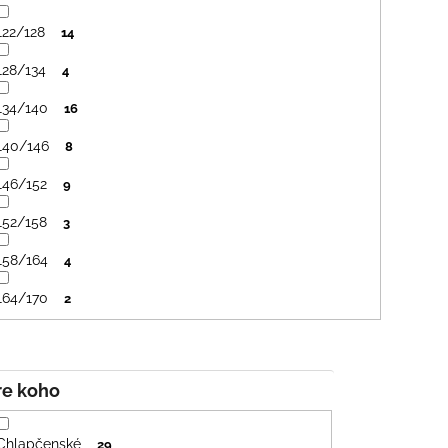
122/128
14
128/134
4
134/140
16
140/146
8
146/152
9
152/158
3
158/164
4
164/170
2
Pre koho
Chlapčenské
29