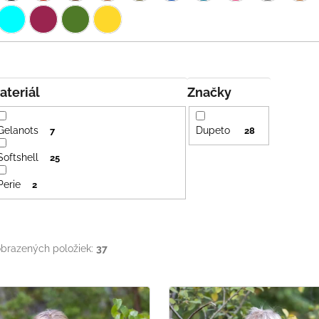
Materiál
Značky
Gelanots
Dupeto
7
28
Softshell
25
Perie
2
brazených položiek:
37