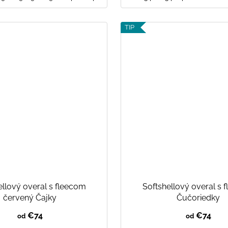
TIP
ellový overal s fleecom
Softshellový overal s 
červený Čajky
Čučoriedky
€74
€74
od
od