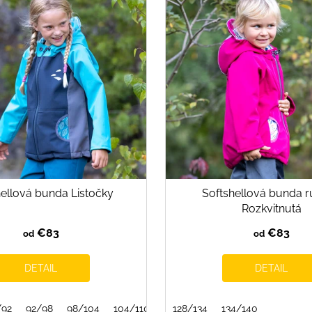
hellová bunda Listočky
Softshellová bunda 
Rozkvitnutá
€83
€83
od
od
DETAIL
DETAIL
16
/92
116/122
92/98
98/104
140/146
104/110
146/152
110/116
152/158
128/134
116/122
134/140
140/146