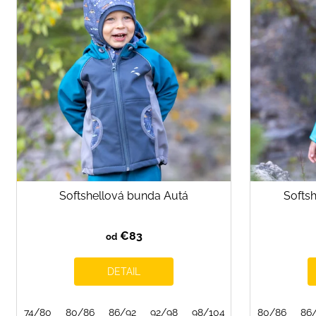
p
i
s
p
r
o
d
u
k
t
o
Softshellová bunda Autá
Softs
v
€83
od
DETAIL
74/80
80/86
86/92
92/98
98/104
104/110
80/86
110/1
86