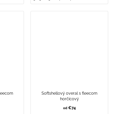
fleecom
Softshellový overal s fleecom
horčicový
€74
od