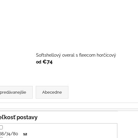
SVETLO MODRÁ
PRUHY MODRÉ
€16
€18
Softshellový overal s fleecom horčicový
€74
od
predávanejšie
Abecedne
Veľkosť postavy
68/74/80
12