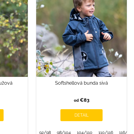
ružová
Softshellová bunda sivá
€83
od
DETAIL
92/98
98/104
104/110
110/116
116/122