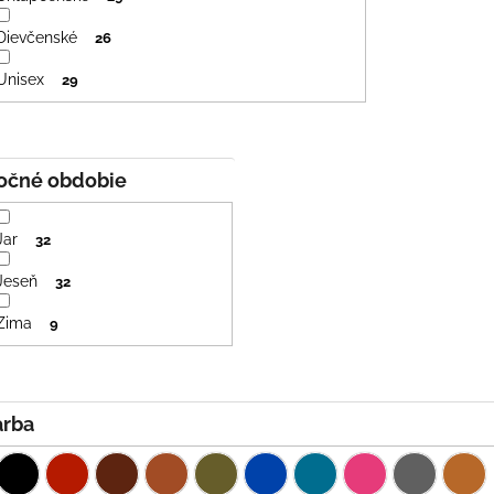
Dievčenské
26
Unisex
29
Ročné obdobie
Jar
32
Jeseň
32
Zima
9
Farba