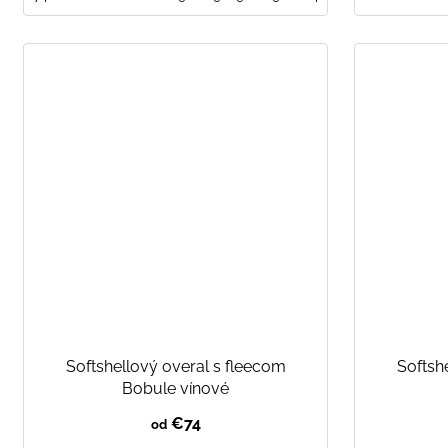
Softshellový overal s fleecom
Softsh
Bobule vínové
€74
od