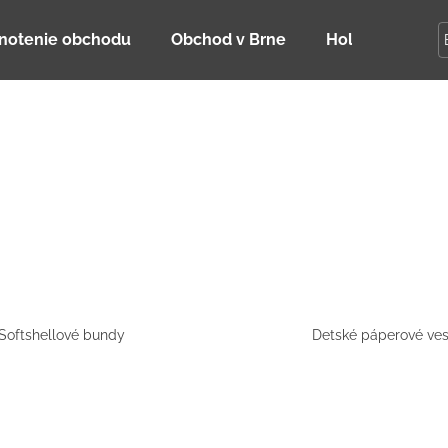
notenie obchodu
Obchod v Brne
Holky Dupeťač
Čo potrebujete nájsť?
HĽADAŤ
Odporúčame
Softshellové bundy
Detské páperové ves
DETSKÁ LETNÁ ČIAPKA S UV 30
BAMBUSOVÉ TR