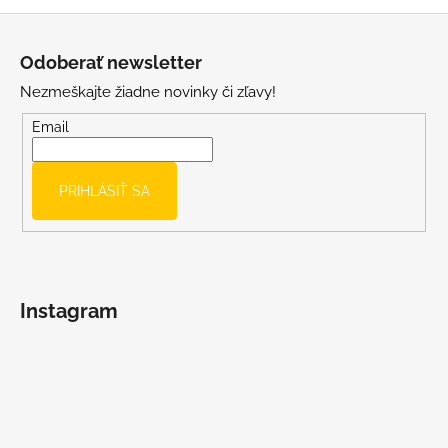
Z
á
á
j
Odoberať newsletter
p
s
Nezmeškajte žiadne novinky či zľavy!
ä
ť
t
?
Email
i
e
PRIHLÁSIŤ SA
HĽADAŤ
Instagram
O
d
p
o
r
ú