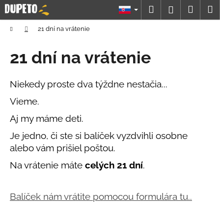
K
Prejsť
Hľadať
Náku
M
Prihláseni
na
o
obsah
Späť
Späť
košík
š
Domov
21 dní na vrátenie
í
Č
21 dní na vrátenie
k
o
p
Niekedy proste dva týždne nestačia...
o
Vieme.
t
r
Aj my máme deti.
e
Je jedno, či ste si balíček vyzdvihli osobne
b
alebo vám prišiel poštou.
u
Na vrátenie máte
celých 21 dní
.
j
e
t
Balíček nám vrátite pomocou formulára tu..
e
n