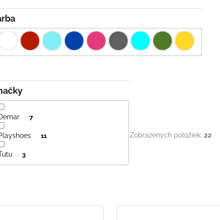
Farba
Značky
Demar
7
Zobrazených položiek:
22
Playshoes
11
Tutu
3