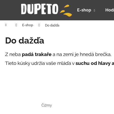
K
Prejsť
na
o
E-shop
Hod
obsah
Späť
Späť
š
do
do
í
Domov
E-shop
Do dažďa
k
obchodu
obchodu
Do dažďa
Z neba
padá trakaře
a na zemi je hnedá brečka.
Tieto kúsky udržia vaše mláďa v
suchu od hlavy 
Čižmy
DETSKÝ LETNÝ KLOBÚČIK UV 30 S