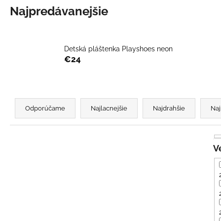
UŠKAMI BIELY
Najpredávanejšie
€16
Detská pláštenka Playshoes neon
€24
R
a
Odporúčame
Najlacnejšie
Najdrahšie
Naj
d
e
n
i
e
p
r
o