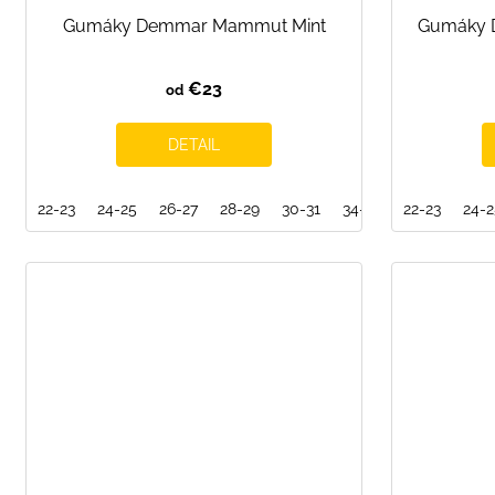
Gumáky Demmar Mammut Mint
Gumáky 
€23
od
DETAIL
22-23
24-25
26-27
28-29
30-31
34-35
22-23
36-37
24-