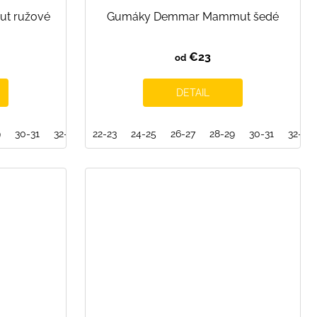
t ružové
Gumáky Demmar Mammut šedé
€23
od
DETAIL
9
30-31
32-33
34-35
22-23
24-25
36-37
26-27
28-29
30-31
32-33