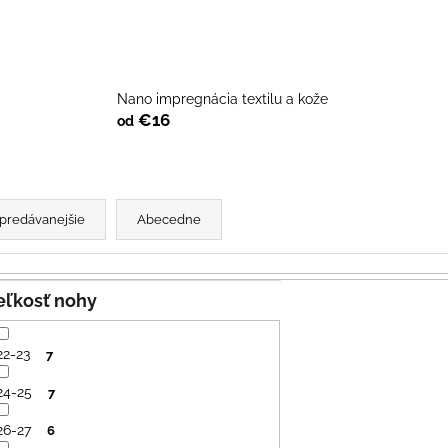
SVETLO MODRÁ
PRUHY MODRÉ
€16
€18
Nano impregnácia textilu a kože
€16
od
predávanejšie
Abecedne
Veľkosť nohy
22-23
7
24-25
7
26-27
6