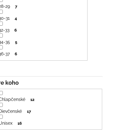
28-29
7
30-31
4
32-33
6
34-35
5
36-37
6
Pre koho
Chlapčenské
12
Dievčenské
17
Unisex
16