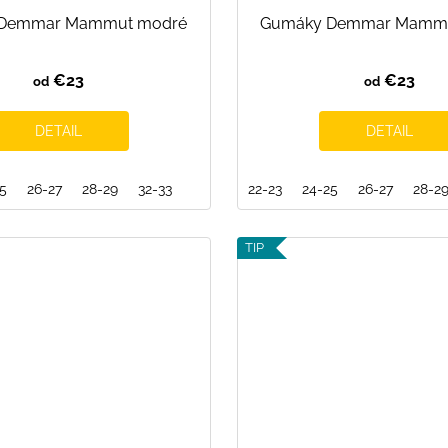
Demmar Mammut modré
Gumáky Demmar Mammu
€23
€23
od
od
DETAIL
DETAIL
25
26-27
28-29
32-33
22-23
24-25
26-27
28-2
TIP