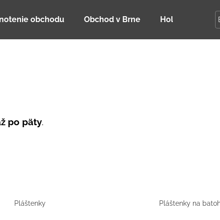
notenie obchodu
Obchod v Brne
Holky Dupeťač
Čo potrebujete nájsť?
HĽADAŤ
až po päty
.
Odporúčame
Pláštenky
Pláštenky na bato
DETSKÁ LETNÁ ČIAPKA S UV 30
BAMBUSOVÉ TR