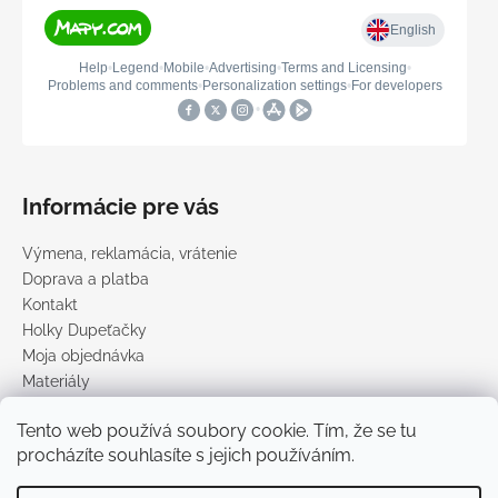
Informácie pre vás
Výmena, reklamácia, vrátenie
Doprava a platba
Kontakt
Holky Dupeťačky
Moja objednávka
Materiály
Obchodné podmienky
Tento web používá soubory cookie. Tím, že se tu
Podmienky ochrany osobných údajov
procházíte souhlasíte s jejich používáním.
Predávané značky