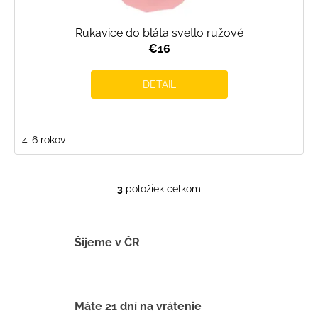
Rukavice do bláta svetlo ružové
€16
DETAIL
4-6 rokov
3
položiek celkom
O
v
l
á
Šijeme v ČR
d
a
c
i
Máte 21 dní na vrátenie