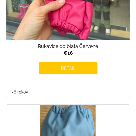
t
o
v
Rukavice do blata Červené
€16
DETAIL
4-6 rokov