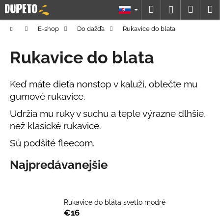
K
Prejsť
Hľadať
Náku
M
Prihláseni
na
o
obsah
Späť
Späť
košík
š
Domov
E-shop
Do dažďa
Rukavice do blata
í
Č
Rukavice do blata
k
o
p
Keď máte dieťa nonstop v kaluži, oblečte mu
o
gumové rukavice.
t
Udržia mu ruky v suchu a teple výrazne dlhšie,
r
než klasické rukavice.
e
b
Sú podšité fleecom.
u
Najpredávanejšie
j
e
t
Rukavice do bláta svetlo modré
e
€16
n