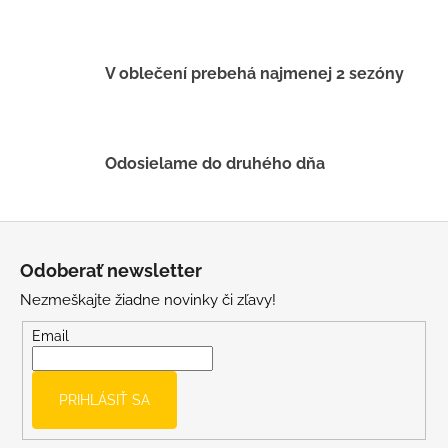
e
p
r
v
V oblečení prebehá najmenej 2 sezóny
k
y
v
ý
Odosielame do druhého dňa
p
i
s
Z
u
á
Odoberať newsletter
p
Nezmeškajte žiadne novinky či zľavy!
ä
t
Email
i
e
PRIHLÁSIŤ SA