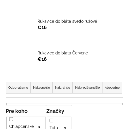
á
j
s
Rukavice do bláta svetlo ružové
€16
ť
?
Rukavice do blata Červené
€16
HĽADAŤ
R
a
Odporúčame
Najlacnejšie
Najdrahšie
Najpredávanejšie
Abecedne
O
d
d
e
p
n
o
Pre koho
Značky
r
i
ú
e
Chlapčenské
1
Tutu
3