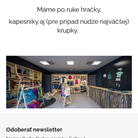
Máme po ruke hračky,
kapesníky aj (pre prípad núdze najväčšej)
kŕupky.
Z
á
Odoberať newsletter
p