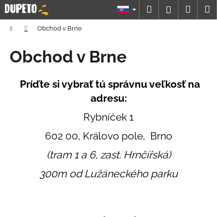
K
Prejsť
Hľadať
Náku
M
Prihláseni
na
o
obsah
Späť
Späť
košík
š
Domov
Obchod v Brne
í
Č
Obchod v Brne
k
o
p
Príďte si vybrať tú správnu veľkosť na
o
adresu:
t
r
Rybníček 1
e
602 00, Královo pole, Brno
b
u
(tram 1 a 6, zast. Hrnčířská)
j
300m od Lužáneckého parku
e
t
e
n