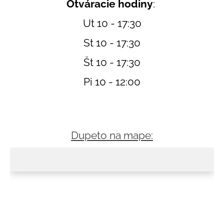
Otváracie hodiny
:
á
Ut 10 - 17:30
j
s
St 10 - 17:30
ť
Št 10 - 17:30
?
Pi 10 - 12:00
HĽADAŤ
Dupeto na mape:
O
d
p
o
r
ú