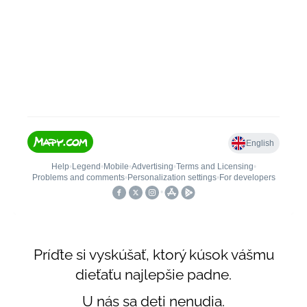
č
a
m
e
DETSKÁ
LETNÁ
ČIAPKA
S
UV
30
SVETLO
MODRÁ
€16
Príďte si vyskúšať, ktorý kúsok vášmu
dieťaťu najlepšie padne.
U nás sa deti nenudia.