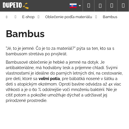
K
Prejsť
Hľadať
Náku
M
Prihláseni
na
o
obsah
Späť
Späť
košík
š
Domov
E-shop
Oblečenie podľa materiálu
Bambus
í
Č
Bambus
k
o
p
"Jé, to je jemné. Čo je to za materiál?" pýta sa ten, kto sa s
o
bambusom stretáva po prvýkrát.
t
Bambusové oblečenie je hebké a jemné na dotyk. Je
r
antibakteriálne, má hodvábny lesk a príjemne chladí. Svými
vlastnosťami je ideálne do parných letných dní, na cestovanie,
e
pre deti, ktoré sa
veľmi potia
, pre bábätká nosené v šátku a
b
deti s atopickým ekzémom. Oproti bavlne odvádza až 4x viac
vlhkosti a je o 60 % odolnejšie voči množeniu baktérií. Nie je
u
cítiť potom a pokožke umožňuje dýchať a udržiavať jej
j
prirodzené prostredie.
e
t
e
n