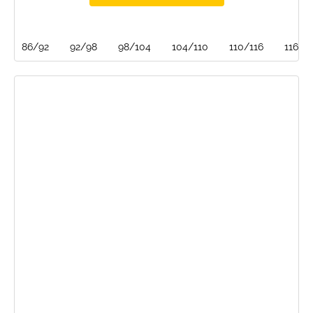
86/92
92/98
98/104
104/110
110/116
116/1