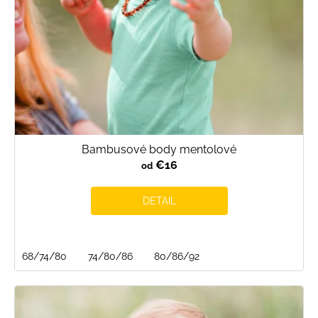
Bambusové body mentolové
€16
od
DETAIL
68/74/80
74/80/86
80/86/92