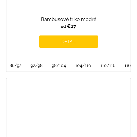
Bambusové triko modré
€17
od
DETAIL
86/92
92/98
98/104
104/110
110/116
116/1