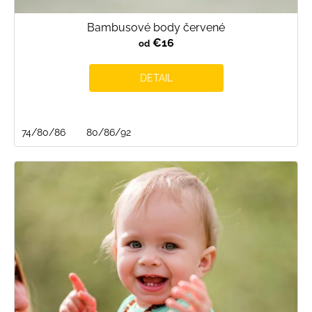
Bambusové body červené
€16
od
DETAIL
74/80/86
80/86/92