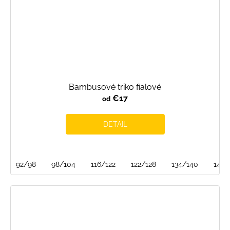
Bambusové triko fialové
€17
od
DETAIL
92/98
98/104
116/122
122/128
134/140
140/