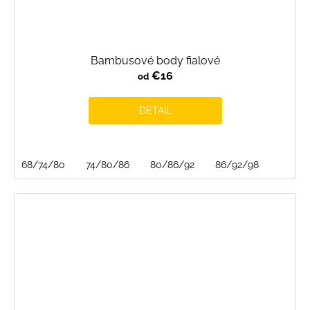
Bambusové body fialové
€16
od
DETAIL
68/74/80
74/80/86
80/86/92
86/92/98