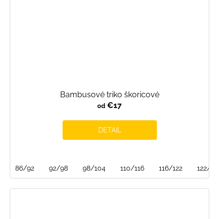
Bambusové triko škoricové
€17
od
DETAIL
86/92
92/98
98/104
110/116
116/122
122/12