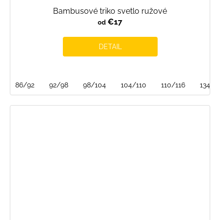
Bambusové triko svetlo ružové
€17
od
DETAIL
86/92
92/98
98/104
104/110
110/116
134/1