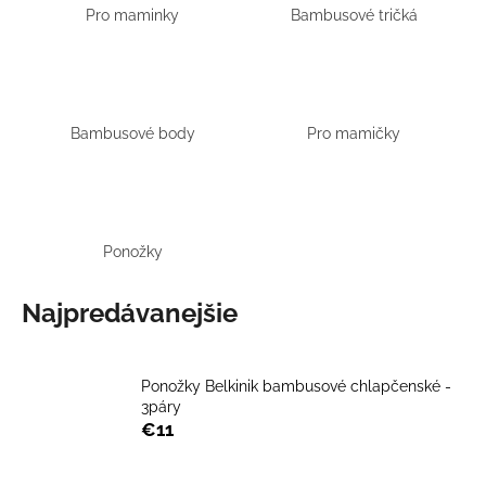
Pro maminky
Bambusové tričká
á
j
s
ť
Bambusové body
Pro mamičky
?
Ponožky
HĽADAŤ
Najpredávanejšie
O
d
Ponožky Belkinik bambusové chlapčenské -
p
3páry
o
€11
r
ú