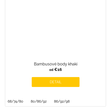
Bambusové body khaki
€16
od
DETAIL
68/74/80
80/86/92
86/92/98