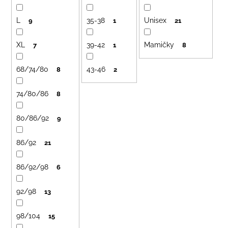
o
L
35-38
Unisex
d
9
1
21
u
XL
39-42
Mamičky
7
1
8
k
t
68/74/80
43-46
8
2
o
v
74/80/86
8
80/86/92
9
86/92
21
86/92/98
6
92/98
13
98/104
15