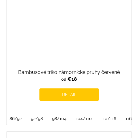
Bambusové triko námornícke pruhy červené
€18
od
DETAIL
86/92
92/98
98/104
104/110
110/116
116/1