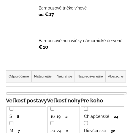
č
a
Bambusové tričko vínové
m
€17
od
e
LETNÉ
Bambusové nohavičky námornické červené
NOHAVICE
€10
ŽLTÉ
€29
R
a
Odporúčame
Najlacnejšie
Najdrahšie
Najpredávanejšie
Abecedne
d
e
n
Veľkosť postavy
Veľkosť nohy
Pre koho
i
e
S
16-19
Chlapčenské
8
2
24
p
r
M
20-24
Dievčenské
7
2
32