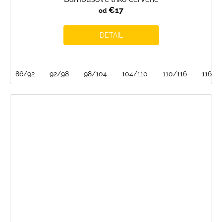
€17
od
DETAIL
86/92
92/98
98/104
104/110
110/116
116/1