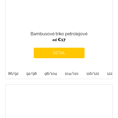
Bambusové triko petrolejové
€17
od
DETAIL
86/92
92/98
98/104
104/110
116/122
122/12