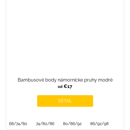
Bambusové body námornícke pruhy modré
€17
od
DETAIL
68/74/80
74/80/86
80/86/92
86/92/98