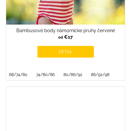
Bambusové body námornícke pruhy červené
€17
od
DETAIL
68/74/80
74/80/86
80/86/92
86/92/98