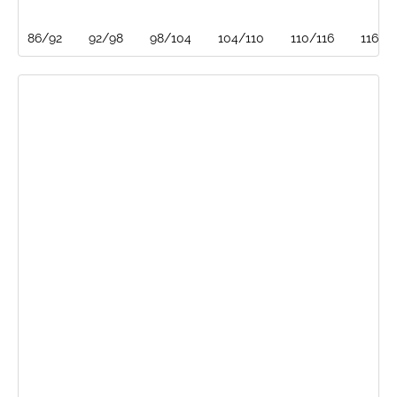
86/92
92/98
98/104
104/110
110/116
116/1