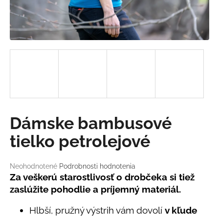
á
j
s
ť
?
HĽADAŤ
Dámske bambusové
tielko petrolejové
O
d
Priemerné
Neohodnotené
Podrobnosti hodnotenia
hodnotenie
Za veškerú starostlivosť o drobčeka si tiež
p
produktu
o
zaslúžite pohodlie a príjemný materiál.
je
r
0,0
ú
Hlbší, pružný výstrih vám dovolí
v kľude
z