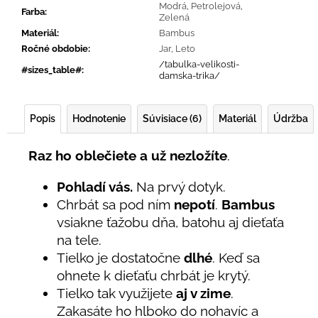
Modrá
,
Petrolejová
,
Farba
:
Zelená
Materiál
:
Bambus
Ročné obdobie
:
Jar
,
Leto
/tabulka-velikosti-
#sizes_table#
:
damska-trika/
Popis
Hodnotenie
Súvisiace (6)
Materiál
Údržba
Raz ho oblečiete a už nezložíte
.
Pohladí vás.
Na prvý dotyk.
Chrbát sa pod ním
nepotí
.
Bambus
vsiakne ťažobu dňa, batohu aj dieťaťa
na tele.
Tielko je dostatočne
dlhé
. Keď sa
ohnete k dieťaťu chrbát je krytý.
Tielko tak využijete
aj v zime
.
Zakasáte ho hlboko do nohavíc a