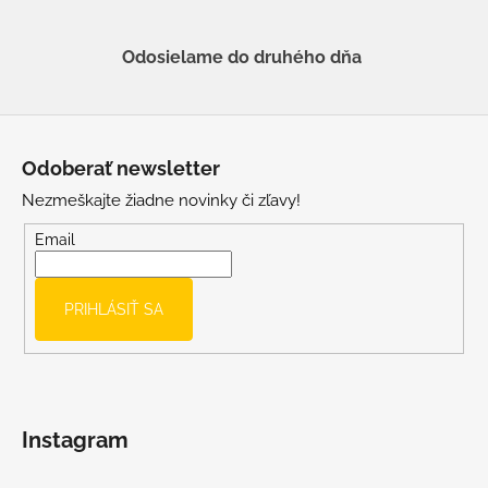
Odosielame do druhého dňa
Z
á
Odoberať newsletter
p
Nezmeškajte žiadne novinky či zľavy!
ä
t
Email
i
e
PRIHLÁSIŤ SA
Instagram