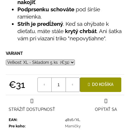
č
nakojiť
.
5
a
hviezdičiek.
Podprsenku schováte
pod širšie
m
ramienka.
e
Strih je predĺžený
. Keď sa ohýbate k
dieťaťu, máte stále
krytý chrbát
. Ani šatka
DETSKÁ
vám pri viazaní triko "nepovytiahne".
LETNÁ
ČIAPKA
S
VARIANT
UV
30
SVETLO
MODRÁ
€16
€31
DO KOŠÍKA
Jednotková
cena:
STRÁŽIŤ DOSTUPNOSŤ
OPÝTAŤ SA
EAN
:
4816/XL
Pre koho
:
Mamičky