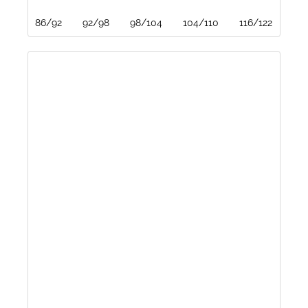
86/92
92/98
98/104
104/110
116/122
122