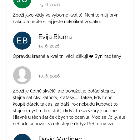
Hodnotenie obchodu je 5 z 5 hviezdičiek.
25. 6. 2026
Zboží jako vždy ve výborné kvalitě. Není to můj první
nákup a určitě si jej ještě několikrát zopakuji.
Evija Bluma
EB
Hodnotenie obchodu je 5 z 5 hviezdičiek.
15. 6. 2026
Opravdu krásné a kvalitní věci, děkuji ❤️ Syn nadšený
Hodnotenie obchodu je 4 z 5 hviezdičiek.
10. 6. 2026
Zboží je úplně skvělé, ale bohužel je pořád stejné.,
stejné šatičky, kalhoty, kraťasy..... Takže, když chci
koupit dárek, tak asi za další rok nebudu kupovat to
stejné (myslím tím střih) i když třeba vzory jsou jiné.
Hlavně u těch šatiček bych to ocenila. Moc se líbily, ale
nebudu kupovat za rok stejné i když třeba jiný vzor.
David Martinec