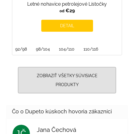
Letné nohavice petrolejové Lístočky
€29
od
DETAIL
92/98
98/104
104/110
110/116
ZOBRAZIŤ VŠETKY SÚVISIACE
PRODUKTY
Jana Čechová
JČ