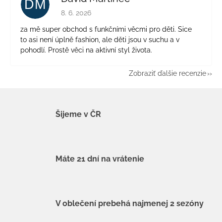
DM
Hodnotenie obchodu je 5 z 5 hviezdičiek.
8. 6. 2026
za mě super obchod s funkčními věcmi pro děti. Sice
to asi není úplně fashion, ale děti jsou v suchu a v
pohodlí. Prostě věci na aktivní styl života.
Zobraziť ďalšie recenzie
Šijeme v ČR
Máte 21 dní na vrátenie
V oblečení prebehá najmenej 2 sezóny