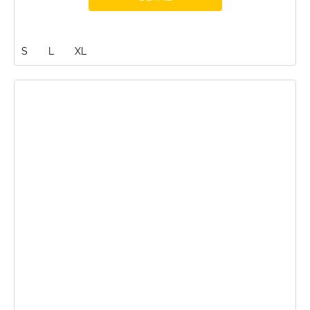
S
L
XL