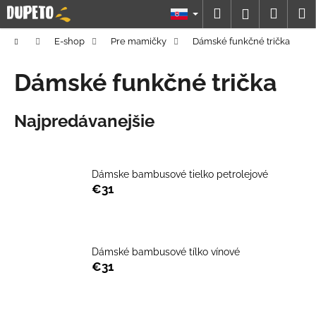
K
Prejsť
Hľadať
Náku
M
Prihláseni
na
o
obsah
Späť
Späť
košík
š
Domov
E-shop
Pre mamičky
Dámské funkčné trička
í
Č
Dámské funkčné trička
k
o
p
Najpredávanejšie
o
t
r
Dámske bambusové tielko petrolejové
e
€31
b
u
j
Dámské bambusové tílko vínové
e
€31
t
e
n