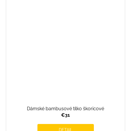
Dámské bambusové tílko škoricové
€31
DETAIL