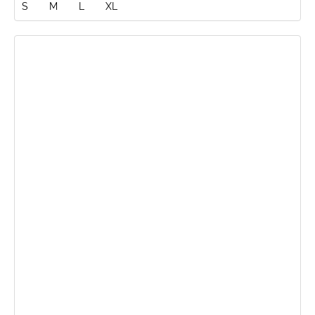
S
M
L
XL