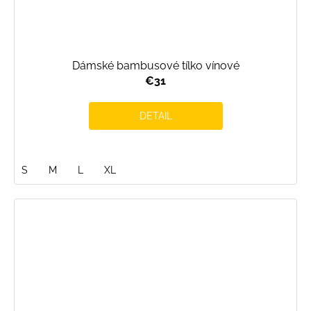
Dámské bambusové tílko vínové
€31
DETAIL
S
M
L
XL