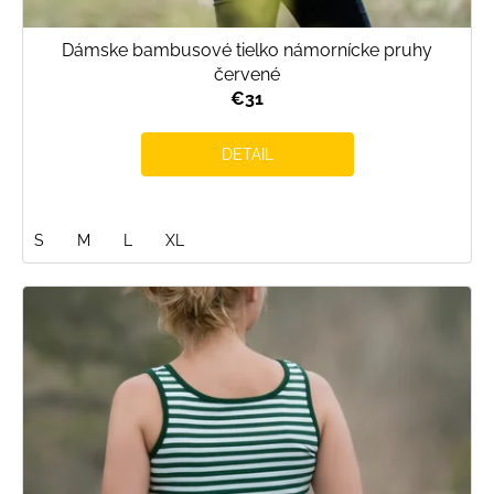
Dámske bambusové tielko námornícke pruhy
červené
€31
DETAIL
S
M
L
XL