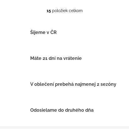
15
položiek celkom
O
v
l
á
Šijeme v ČR
d
a
c
i
Máte 21 dní na vrátenie
e
p
r
v
V oblečení prebehá najmenej 2 sezóny
k
y
v
ý
Odosielame do druhého dňa
p
i
s