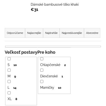
á
Dámské bambusové tílko khaki
€31
j
s
ť
R
?
a
Odporúčame
Najlacnejšie
Najdrahšie
Najpredávanejšie
Abecedne
d
e
n
Veľkosť postavy
Pre koho
HĽADAŤ
i
e
S
Chlapčenské
10
2
p
O
r
M
Dievčenské
9
1
d
o
p
L
Mamičky
d
14
10
o
u
r
XL
8
k
ú