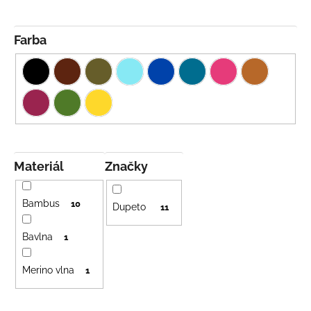
č
t
a
o
m
v
Farba
e
DETSKÁ
LETNÁ
ČIAPKA
S
UV
30
SVETLO
Materiál
Značky
MODRÁ
€16
Bambus
10
Dupeto
11
Bavlna
1
Merino vlna
1