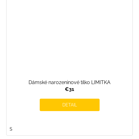
Dámské narozeninové tílko LIMITKA
€31
DETAIL
S