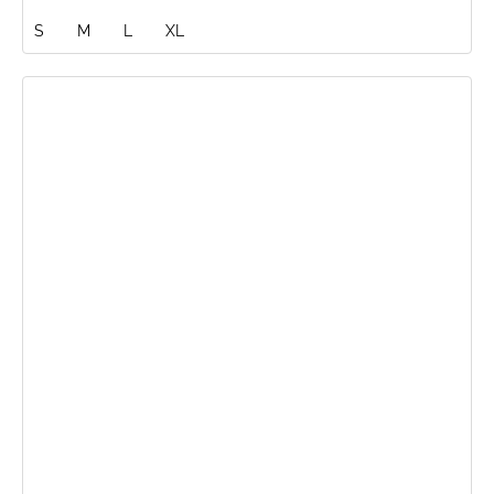
S
M
L
XL