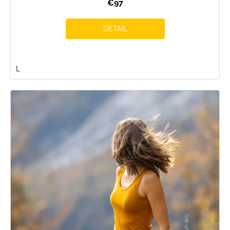
€97
DETAIL
L