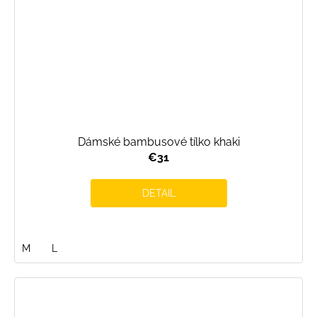
Dámské bambusové tílko khaki
€31
DETAIL
M
L