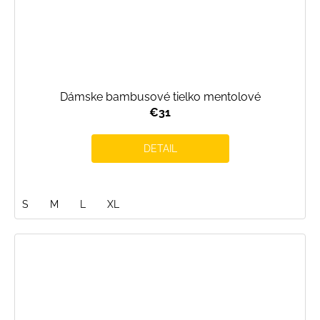
Dámske bambusové tielko mentolové
€31
DETAIL
S
M
L
XL