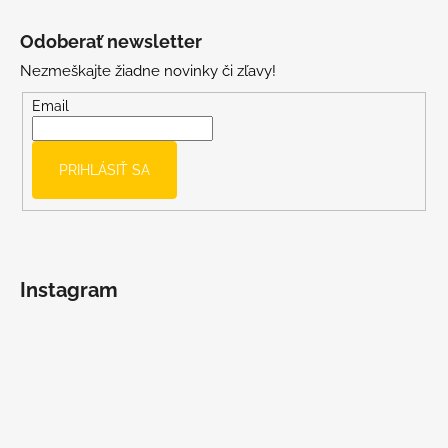
Z
u
á
Odoberať newsletter
p
Nezmeškajte žiadne novinky či zľavy!
ä
t
Email
i
e
PRIHLÁSIŤ SA
Instagram