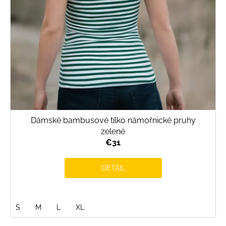
Dámské bambusové tílko námořnické pruhy
zelené
€31
DETAIL
S
M
L
XL