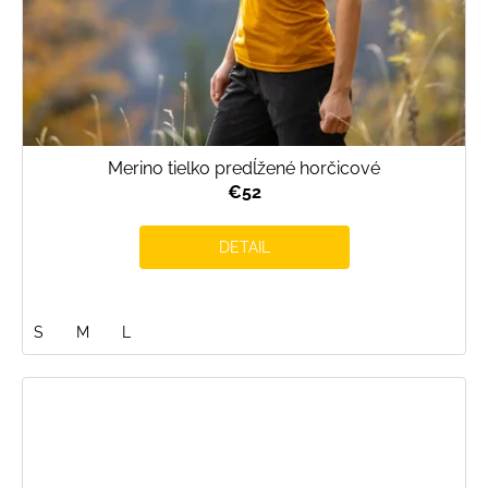
Merino tielko predĺžené horčicové
€52
DETAIL
S
M
L