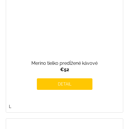
Merino tielko predĺžené kávové
€52
DETAIL
L