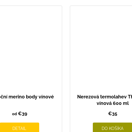
ční merino body vínové
Nerezová termolahev 
vínová 600 ml
€39
€35
od
DETAIL
DO KOŠÍKA