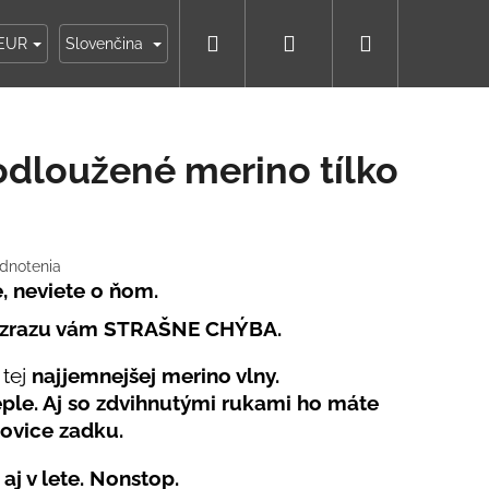
Hľadať
Prihlásenie
Nákupný
ky
Moja objednávka
EUR
Slovenčina
košík
dloužené merino tílko
dnotenia
, neviete o ňom.
e, zrazu vám STRAŠNE CHÝBA.
 tej
najjemnejšej merino vlny.
ple. Aj
so zdvihnutými rukami
ho máte
lovice zadku
.
IKO NÁMORNÍCKE
aj v lete.
Nonstop.