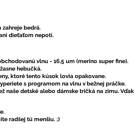
 zahreje bedrá.
ni dieťaťom nepotí.
bchodovanú vlnu - 16,5 um (merino super fine).
 úžasne
hebučká
.
ženy, ktoré tento kúsok lovia opakovane.
 vyperiete s programom na vlnu v
bežnej práčke
.
než naše detské alebo dámske tričká na zimu. Vďa
e.
e radšej tú menšiu. ;)