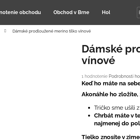
notenie obchodu
Obchod v Brne
Holky Dupeťač
Dámské prodloužené merino tílko vínové
Čo potrebujete nájsť?
Dámské pro
vínové
HĽADAŤ
Priemerné
1 hodnotenie
Podrobnosti ho
hodnotenie
Keď ho máte na sebe
Odporúčame
produktu
Akonáhle ho zložít
je
5,0
z
Tričko sme ušili z
5
Chrbát máte v te
hviezdičiek.
najmenej
do po
DETSKÁ LETNÁ ČIAPKA S UV 30
BAMBUSOVÉ TR
Tielko znosíte v zime 