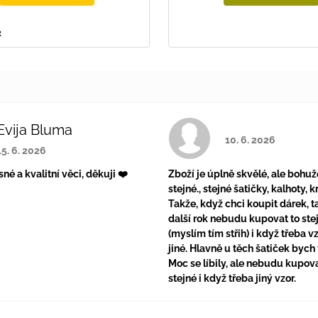
2
Evija Bluma
Hodnotenie obchodu 
10. 6. 2026
Hodnotenie obchodu je 5 z 5 hviezdičiek.
15. 6. 2026
é a kvalitní věci, děkuji ❤️
Zboží je úplně skvělé, ale bohuž
stejné., stejné šatičky, kalhoty, kra
Takže, když chci koupit dárek, ta
další rok nebudu kupovat to ste
(myslím tím střih) i když třeba v
jiné. Hlavně u těch šatiček bych 
Moc se líbily, ale nebudu kupova
stejné i když třeba jiný vzor.