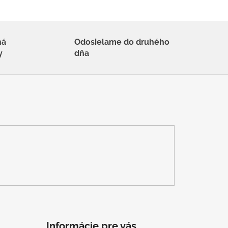
há
Odosielame do druhého
y
dňa
Informácie pre vás