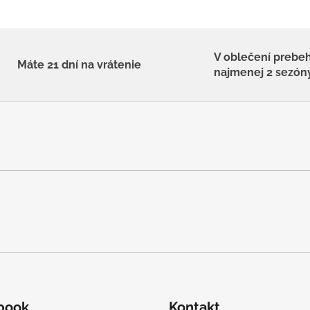
V oblečení prebe
Máte 21 dní na vrátenie
najmenej 2 sezón
book
Kontakt