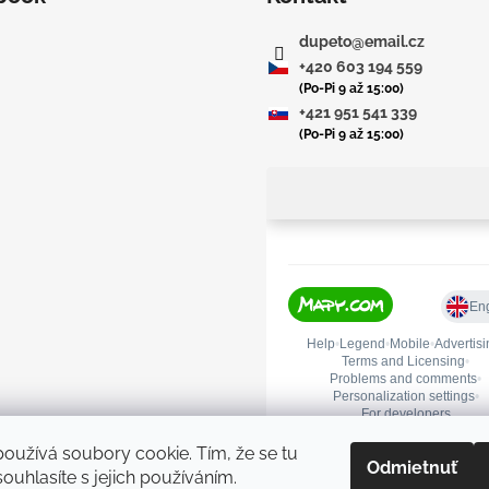
dupeto
@
email.cz
+420 603 194 559
(Po-Pi 9 až 15:00)
+421 951 541 339
(Po-Pi 9 až 15:00)
oužívá soubory cookie. Tím, že se tu
Odmietnuť
ouhlasíte s jejich používáním.