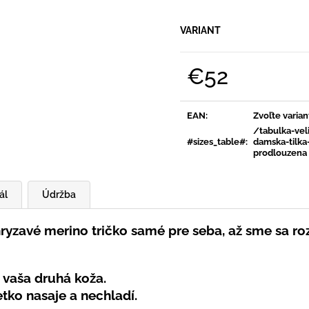
SVETLO MODRÁ
PRUHY MODRÉ
€16
€18
VARIANT
€52
Jednotková
cena:
EAN
:
Zvoľte varian
/tabulka-veli
#sizes_table#
:
damska-tilka
prodlouzena
ál
Údržba
ryzavé merino tričko samé pre seba, až sme sa rozh
o vaša
druhá koža.
šetko nasaje a
nechladí
.