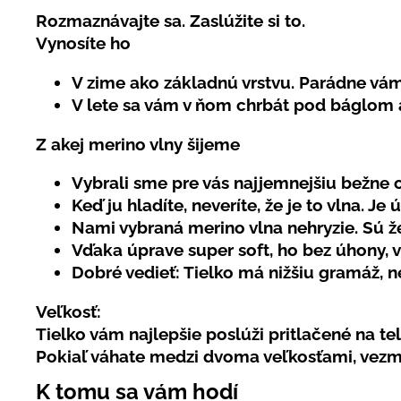
Rozmaznávajte sa. Zaslúžite si to.
Vynosíte ho
V zime ako základnú vrstvu. Parádne vám
V lete sa vám v ňom chrbát pod báglom a
Z akej merino vlny šijeme
Vybrali sme pre vás
najjemnejšiu
bežne o
Keď ju hladíte, neveríte, že je to vlna. Je
Nami vybraná merino vlna
nehryzie
. Sú 
Vďaka úprave
super soft
, ho bez úhony,
Dobré vedieť:
Tielko má nižšiu gramáž, 
Veľkosť:
Tielko vám najlepšie poslúži pritlačené na tel
Pokiaľ váhate medzi dvoma veľkosťami, vezmit