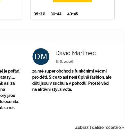
35-38
39-42
43-46
David Martinec
DM
je 4 z 5 hviezdičiek.
Hodnotenie obchodu je 5 z 5 hviezdičie
8. 6. 2026
el je pořád
za mě super obchod s funkčními věcmi
ťasy.....
pro děti. Sice to asi není úplně fashion, ale
k asi za
děti jsou v suchu a v pohodlí. Prostě věci
jné
na aktivní styl života.
zory jsou
to ocenila.
t za rok
Zobraziť ďalšie recenzie