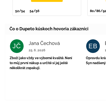
52/54
54/56
80/86/9
Jana Čechová
JČ
EB
Hodnotenie obchodu je 5 z 5 hviezdičiek.
25. 6. 2026
Zboží jako vždy ve výborné kvalitě. Není
Opravdu krásn
to můj první nákup a určitě si jej ještě
Syn nadšený
několikrát zopakuji.