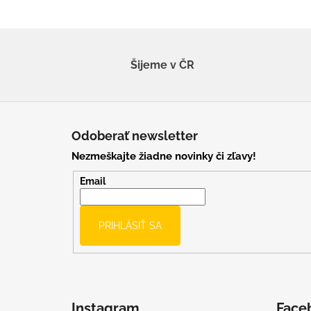
Šijeme v ČR
Z
á
Odoberať newsletter
p
Nezmeškajte žiadne novinky či zľavy!
ä
t
Email
i
e
PRIHLÁSIŤ SA
Instagram
Face