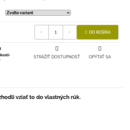
DO KOŠÍKA
t
kosti-
STRÁŽIŤ DOSTUPNOSŤ
OPÝTAŤ SA
-
odli vziať to do vlastných rúk.