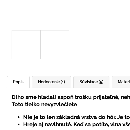
UŠKAMI BIELY
€16
Popis
Hodnotenie (1)
Súvisiace (5)
Materi
Dlho sme hľadali aspoň trošku prijateľné, neh
Toto tielko nevyzvlečiete
Nie je to len základná vrstva do hôr. Je t
Hreje aj navlhnuté. Keď sa potíte, vlna v