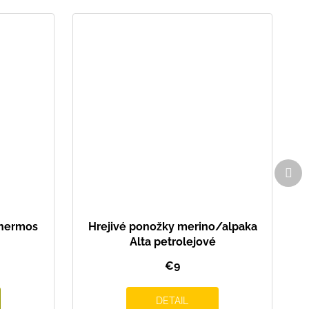
Ďal
pro
Thermos
Hrejivé ponožky merino/alpaka
Alta petrolejové
€9
DETAIL