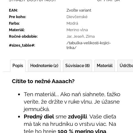
EAN
:
Zvoľte variant
Pre koho
:
Dievčenské
Farba
:
Modrá
Materiál
:
Merino vlna
Ročné obdobie
:
Jar
,
Jeseň
,
Zima
/tabulka-velikosti-kojici-
#sizes_table#
:
trika/
Popis
Hodnotenie (2)
Súvisiace (8)
Materiál
Údržb
Cítite to nežné Aaaach?
Ten materiál... Ako naň siahnete, ťažko
veríte, že držíte v ruke vlnu. Je úžasne
jemnučká.
Predný diel
sme
zdvojili
. Vaše dieťa
má tak na hrudníku o vrstvu viac. Na
tele ho hreje
100 % merino vlna
.