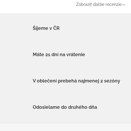
Zobraziť ďalšie recenzie
Šijeme v ČR
Máte 21 dní na vrátenie
V oblečení prebehá najmenej 2 sezóny
Odosielame do druhého dňa
Z