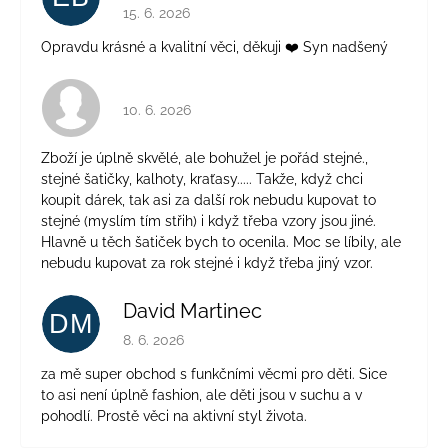
Hodnotenie obchodu je 5 z 5 hviezdičiek.
15. 6. 2026
Opravdu krásné a kvalitní věci, děkuji ❤️ Syn nadšený
Hodnotenie obchodu je 4 z 5 hviezdičiek.
10. 6. 2026
Zboží je úplně skvělé, ale bohužel je pořád stejné.,
stejné šatičky, kalhoty, kraťasy..... Takže, když chci
koupit dárek, tak asi za další rok nebudu kupovat to
stejné (myslím tím střih) i když třeba vzory jsou jiné.
Hlavně u těch šatiček bych to ocenila. Moc se líbily, ale
nebudu kupovat za rok stejné i když třeba jiný vzor.
David Martinec
DM
Hodnotenie obchodu je 5 z 5 hviezdičiek.
8. 6. 2026
za mě super obchod s funkčními věcmi pro děti. Sice
to asi není úplně fashion, ale děti jsou v suchu a v
pohodlí. Prostě věci na aktivní styl života.