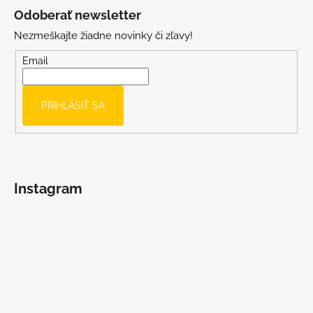
á
Odoberať newsletter
p
Nezmeškajte žiadne novinky či zľavy!
ä
t
Email
i
e
PRIHLÁSIŤ SA
Instagram