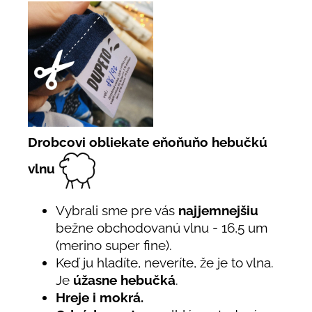
Drobcovi obliekate eňoňuňo hebučkú
vlnu
Vybrali sme pre vás
najjemnejšiu
bežne obchodovanú vlnu - 16,5 um
(merino super fine).
Keď ju hladíte, neveríte, že je to vlna.
Je
úžasne hebučká
.
Hreje i mokrá.