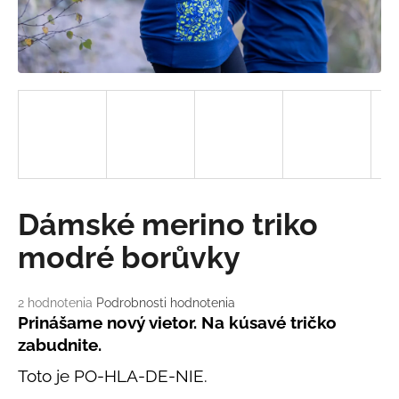
á
j
s
ť
?
HĽADAŤ
Dámské merino triko
modré borůvky
O
d
Priemerné
2 hodnotenia
Podrobnosti hodnotenia
hodnotenie
Prinášame nový vietor. Na kúsavé tričko
p
produktu
o
zabudnite.
je
r
5,0
Toto je PO-HLA-DE-NIE.
ú
z