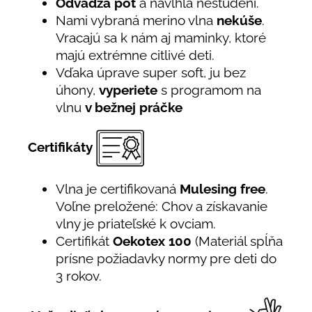
Odvádza pot
a navlhlá nestudení.
Nami vybraná merino vlna
nekúše
.
Vracajú sa k nám aj maminky, ktoré
majú extrémne citlivé deti.
Vďaka úprave super soft, ju bez
úhony,
vyperiete
s programom na
vlnu
v bežnej práčke
Certifikáty
Vlna je certifikovaná
Mulesing free
.
Voľne preložené: Chov a získavanie
vlny je priateľské k ovciam.
Certifikát
Oekotex 100
(Materiál spĺňa
prísne požiadavky normy pre deti do
3 rokov.