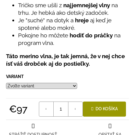
č
5
Tričko sme ušili z
najjemnejšej vlny
na
a
hviezdičiek.
trhu. Je hebká ako detský zadoček.
m
Je "suché" na dotyk a
hreje
aj keď je
e
spotené alebo mokré.
Pokojne ho môžete
hodiť do práčky
na
DETSKÁ
program vlna.
LETNÁ
ČIAPKA
S
Táto merino vlna, je tak jemná, že v nej chce
UV
ísť váš drobček aj do postieľky.
30
SVETLO
MODRÁ
VARIANT
€16
€97
DO KOŠÍKA
Jednotková
cena:
STRÁŽIŤ DOSTUPNOSŤ
OPÝTAŤ SA