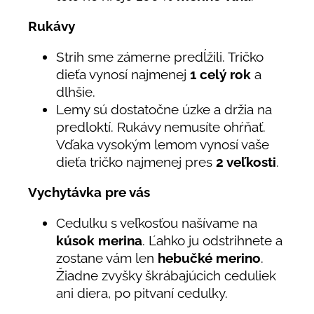
Rukávy
Strih sme zámerne predĺžili. Tričko
dieťa vynosí najmenej
1 celý rok
a
dlhšie.
Lemy sú dostatočne úzke a držia na
predloktí. Rukávy nemusíte ohŕňať.
Vďaka vysokým lemom vynosí vaše
dieťa tričko najmenej pres
2 veľkosti
.
Vychytávka pre vás
Cedulku s veľkosťou našívame na
kúsok merina
. Ľahko ju odstrihnete a
zostane vám len
hebučké merino
.
Žiadne zvyšky škrábajúcich ceduliek
ani diera, po pitvaní cedulky.