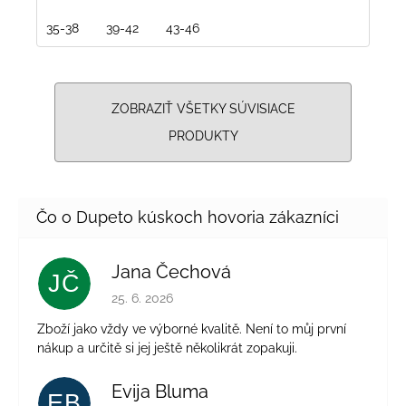
35-38
39-42
43-46
ZOBRAZIŤ VŠETKY SÚVISIACE
PRODUKTY
Jana Čechová
JČ
Hodnotenie obchodu je 5 z 5 hviezdičiek.
25. 6. 2026
Zboží jako vždy ve výborné kvalitě. Není to můj první
nákup a určitě si jej ještě několikrát zopakuji.
Evija Bluma
EB