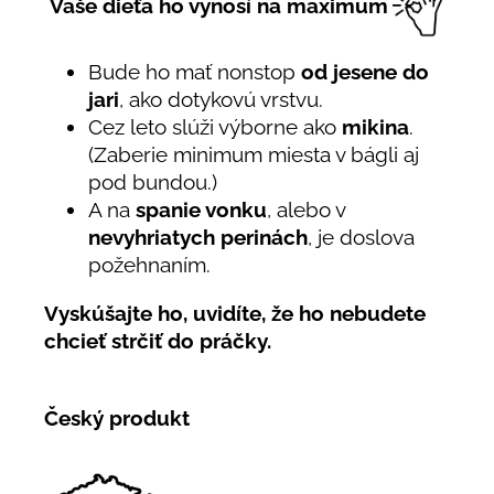
Vaše dieťa ho vynosí na maximum
Bude ho mať nonstop
od jesene do
jari
, ako dotykovú vrstvu.
Cez leto slúži výborne ako
mikina
.
(Zaberie minimum miesta v bágli aj
pod bundou.)
A na
spanie vonku
, alebo v
nevyhriatych perinách
, je doslova
požehnaním.
Vyskúšajte ho, uvidíte, že ho nebudete
chcieť strčiť do práčky.
Český produkt