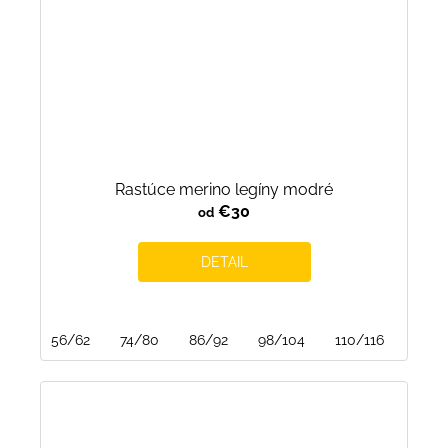
Rastúce merino legíny modré
€30
od
DETAIL
56/62
74/80
86/92
98/104
110/116
122/