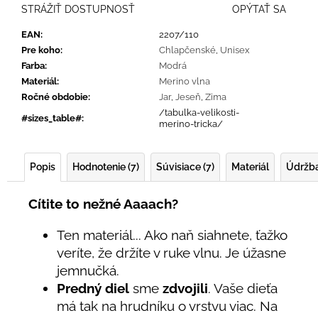
STRÁŽIŤ DOSTUPNOSŤ
OPÝTAŤ SA
EAN
:
2207/110
Pre koho
:
Chlapčenské
,
Unisex
Farba
:
Modrá
Materiál
:
Merino vlna
Ročné obdobie
:
Jar
,
Jeseň
,
Zima
/tabulka-velikosti-
#sizes_table#
:
merino-tricka/
Popis
Hodnotenie (7)
Súvisiace (7)
Materiál
Údržb
Cítite to nežné Aaaach?
Ten materiál... Ako naň siahnete, ťažko
veríte, že držíte v ruke vlnu. Je úžasne
jemnučká.
Predný diel
sme
zdvojili
. Vaše dieťa
má tak na hrudníku o vrstvu viac. Na