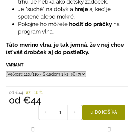
č
trhu. Je hebká ako detský zadoček.
a
Je "suché" na dotyk a
hreje
aj keď je
m
spotené alebo mokré.
e
Pokojne ho môžete
hodiť do práčky
na
program vlna.
BAMBUSOVÉ
TRIKO
Táto merino vlna, je tak jemná, že v nej chce
NÁMORNÍCKE
ísť váš drobček aj do postieľky.
PRUHY
MODRÉ
VARIANT
€18
od €44
až –16 %
od
€44
Jednotková
DO KOŠÍKA
cena: