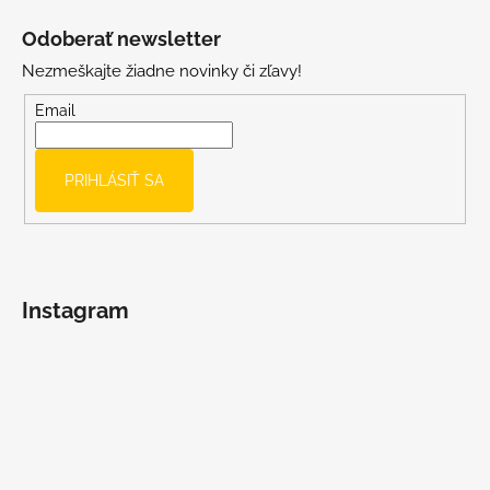
á
Odoberať newsletter
p
Nezmeškajte žiadne novinky či zľavy!
ä
t
Email
i
e
PRIHLÁSIŤ SA
Instagram