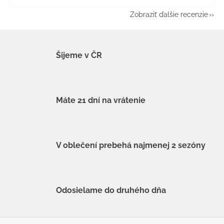
Zobraziť ďalšie recenzie
Šijeme v ČR
Máte 21 dní na vrátenie
V oblečení prebehá najmenej 2 sezóny
Odosielame do druhého dňa
Z