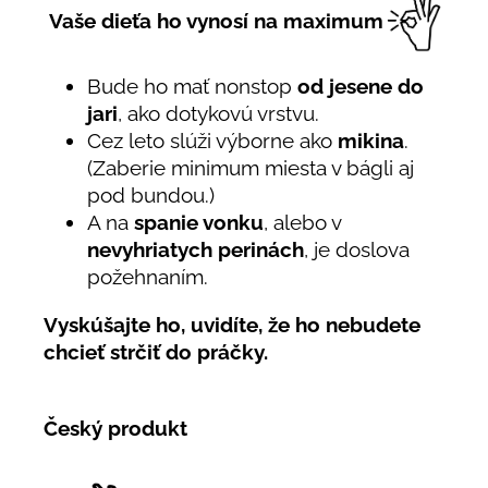
Vaše dieťa ho vynosí na maximum
Bude ho mať nonstop
od jesene do
jari
, ako dotykovú vrstvu.
Cez leto slúži výborne ako
mikina
.
(Zaberie minimum miesta v bágli aj
pod bundou.)
A na
spanie vonku
, alebo v
nevyhriatych perinách
, je doslova
požehnaním.
Vyskúšajte ho, uvidíte, že ho nebudete
chcieť strčiť do práčky.
Český produkt