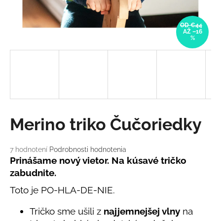
á
j
OD €44
AŽ –16
s
%
ť
?
HĽADAŤ
Merino triko Čučoriedky
Priemerné
7 hodnotení
Podrobnosti hodnotenia
O
hodnotenie
Prinášame nový vietor. Na kúsavé tričko
d
produktu
zabudnite.
je
p
5,0
o
Toto je PO-HLA-DE-NIE.
z
r
5
Tričko sme ušili z
najjemnejšej vlny
na
ú
hviezdičiek.