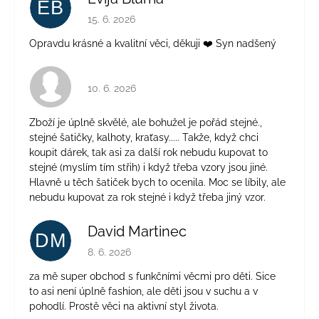
EB
Hodnotenie obchodu je 5 z 5 hviezdičiek.
15. 6. 2026
Opravdu krásné a kvalitní věci, děkuji ❤️ Syn nadšený
Hodnotenie obchodu je 4 z 5 hviezdičiek.
10. 6. 2026
Zboží je úplně skvělé, ale bohužel je pořád stejné.,
stejné šatičky, kalhoty, kraťasy..... Takže, když chci
koupit dárek, tak asi za další rok nebudu kupovat to
stejné (myslím tím střih) i když třeba vzory jsou jiné.
Hlavně u těch šatiček bych to ocenila. Moc se líbily, ale
nebudu kupovat za rok stejné i když třeba jiný vzor.
David Martinec
DM
Hodnotenie obchodu je 5 z 5 hviezdičiek.
8. 6. 2026
za mě super obchod s funkčními věcmi pro děti. Sice
to asi není úplně fashion, ale děti jsou v suchu a v
pohodlí. Prostě věci na aktivní styl života.