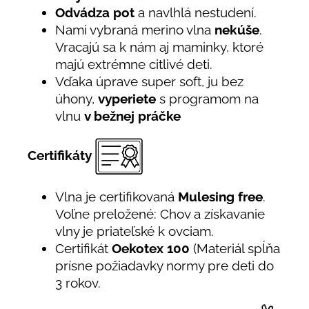
Odvádza pot
a navlhlá nestudení.
Nami vybraná merino vlna
nekúše
.
Vracajú sa k nám aj maminky, ktoré
majú extrémne citlivé deti.
Vďaka úprave super soft, ju bez
úhony,
vyperiete
s programom na
vlnu
v bežnej práčke
Certifikáty
Vlna je certifikovaná
Mulesing free
.
Voľne preložené: Chov a získavanie
vlny je priateľské k ovciam.
Certifikát
Oekotex 100
(Materiál spĺňa
prísne požiadavky normy pre deti do
3 rokov.