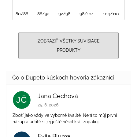
80/86
86/92
92/98
98/104
104/110
110/
ZOBRAZIŤ VŠETKY SÚVISIACE
PRODUKTY
Jana Čechová
JČ
Hodnotenie obchodu je 5 z 5 hviezdičiek.
25. 6. 2026
Zboží jako vždy ve výborné kvalitě. Není to můj první
nákup a určitě si jej ještě několikrát zopakuji.
Evija Bluma