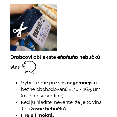
Drobcovi obliekate eňoňuňo hebučkú
vlnu
Vybrali sme pre vás
najjemnejšiu
bežne obchodovanú vlnu - 16,5 um
(merino super fine).
Keď ju hladíte, neveríte, že je to vlna.
Je
úžasne hebučká
.
Hreje i mokrá.