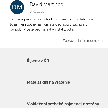
David Martinec
DM
Hodnotenie obchodu je 5 z 5 hviezdičiek.
8. 6. 2026
za mě super obchod s funkčními věcmi pro děti. Sice
to asi není úplně fashion, ale děti jsou v suchu a v
pohodlí. Prostě věci na aktivní styl života.
Zobraziť ďalšie recenzie
Šijeme v ČR
Máte 21 dní na vrátenie
V oblečení prebehá najmenej 2 sezóny