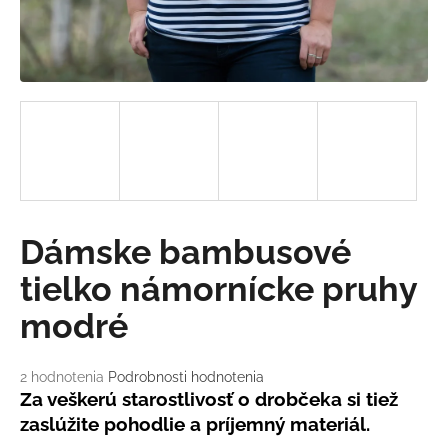
á
j
s
ť
?
HĽADAŤ
Dámske bambusové
tielko námornícke pruhy
modré
O
d
p
Priemerné
2 hodnotenia
Podrobnosti hodnotenia
o
hodnotenie
Za veškerú starostlivosť o drobčeka si tiež
r
produktu
zaslúžite pohodlie a príjemný materiál.
ú
je