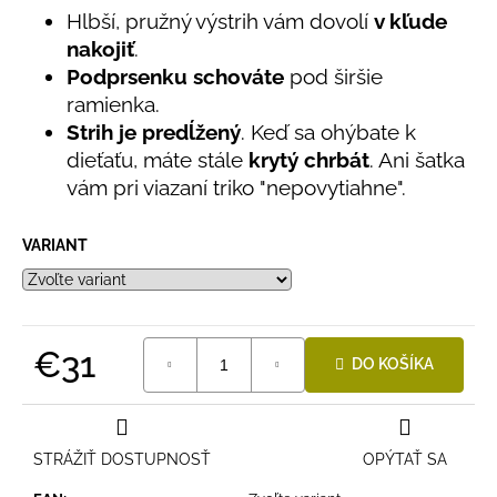
č
5,0
Hlbší, pružný výstrih vám dovolí
v kľude
a
z
nakojiť
.
5
m
hviezdičiek.
e
Podprsenku schováte
pod širšie
ramienka.
Strih je predĺžený
. Keď sa ohýbate k
DETSKÁ
dieťaťu, máte stále
krytý chrbát
. Ani šatka
LETNÁ
ČIAPKA
vám pri viazaní triko "nepovytiahne".
S
UV
30
VARIANT
SVETLO
MODRÁ
€16
€31
DO KOŠÍKA
Jednotková
cena:
STRÁŽIŤ DOSTUPNOSŤ
OPÝTAŤ SA