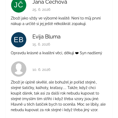
Jana Čechová
JČ
Hodnotenie obchodu je 5 z 5 hviezdičiek.
25. 6. 2026
Zboží jako vždy ve výborné kvalitě. Není to můj první
nákup a určitě si jej ještě několikrát zopakuji.
Evija Bluma
EB
Hodnotenie obchodu je 5 z 5 hviezdičiek.
15. 6. 2026
Opravdu krásné a kvalitní věci, děkuji ❤️ Syn nadšený
Hodnotenie obchodu je 4 z 5 hviezdičiek.
10. 6. 2026
Zboží je úplně skvělé, ale bohužel je pořád stejné.,
stejné šatičky, kalhoty, kraťasy..... Takže, když chci
koupit dárek, tak asi za další rok nebudu kupovat to
stejné (myslím tím střih) i když třeba vzory jsou jiné.
Hlavně u těch šatiček bych to ocenila. Moc se líbily, ale
nebudu kupovat za rok stejné i když třeba jiný vzor.