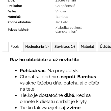
EAN
:
Zvoľte variant
Pre koho
:
Chlapčenské
Farba
:
Vínová
Materiál
:
Bambus
Ročné obdobie
:
Jar
,
Leto
/tabulka-velikosti-
#sizes_table#
:
damska-trika/
Popis
Hodnotenie (2)
Súvisiace (7)
Materiál
Údržb
Raz ho oblečiete a už nezložíte
.
Pohladí vás.
Na prvý dotyk.
Chrbát sa pod ním
nepotí
.
Bambus
vsiakne ťažobu dňa, batohu aj dieťaťa
na tele.
Tielko je dostatočne
dlhé
. Keď sa
ohnete k dieťaťu chrbát je krytý.
Tielko tak využijete
aj v zime
.