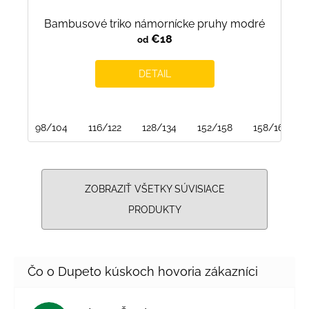
Bambusové triko námornícke pruhy modré
€18
od
DETAIL
98/104
116/122
128/134
152/158
158/164
ZOBRAZIŤ VŠETKY SÚVISIACE
PRODUKTY