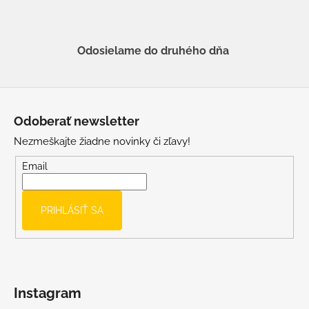
Odosielame do druhého dňa
Z
á
Odoberať newsletter
p
Nezmeškajte žiadne novinky či zľavy!
ä
t
Email
i
e
PRIHLÁSIŤ SA
Instagram