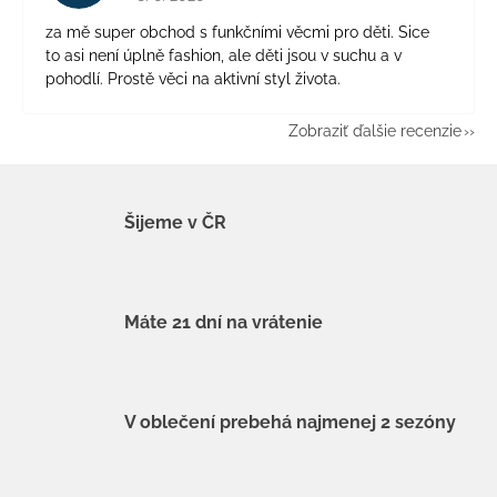
za mě super obchod s funkčními věcmi pro děti. Sice
to asi není úplně fashion, ale děti jsou v suchu a v
pohodlí. Prostě věci na aktivní styl života.
Zobraziť ďalšie recenzie
Šijeme v ČR
Máte 21 dní na vrátenie
V oblečení prebehá najmenej 2 sezóny