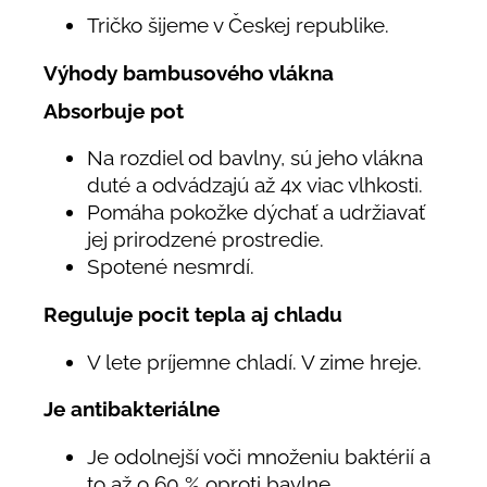
Tričko šijeme v Českej republike.
Výhody bambusového vlákna
Absorbuje pot
Na rozdiel od bavlny, sú jeho vlákna
duté a odvádzajú až 4x viac vlhkosti.
Pomáha pokožke dýchať a udržiavať
jej prirodzené prostredie.
Spotené nesmrdí.
Reguluje pocit tepla aj chladu
V lete príjemne chladí. V zime hreje.
Je antibakteriálne
Je odolnejší voči množeniu baktérií a
to až o 60 % oproti bavlne.