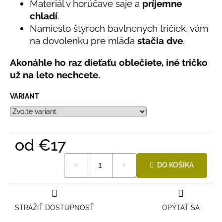
č
Materiál v horúčave saje a
príjemne
5
a
hviezdičiek.
chladí
.
m
Namiesto štyroch bavlnených tričiek, vám
e
na dovolenku pre mláďa
stačia dve
.
Akonáhle ho raz dieťaťu oblečiete, iné tričko
DETSKÁ
LETNÁ
už na leto nechcete.
ČIAPKA
S
VARIANT
UV
30
SVETLO
MODRÁ
€16
od
€17
Jednotková
DO KOŠÍKA
cena:
STRÁŽIŤ DOSTUPNOSŤ
OPÝTAŤ SA