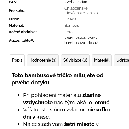
EAN
:
Zvoľte variant
Chlapčenské
,
Pre koho
:
Dievčenské
,
Unisex
Farba
:
Hnedá
Materiál
:
Bambus
Ročné obdobie
:
Leto
/tabulka-velikosti-
#sizes_table#
:
bambusova-tricka/
Popis
Hodnotenie (3)
Súvisiace (6)
Materiál
Údržb
Toto bambusové tričko milujete od
prvého dotyku
Pri pohladení materiálu
slastne
vzdychnete
nad tým, aké
je jemné
.
Váš turista v ňom zvládne
niekoľko
dní v kuse
.
Na cestách vám
šetrí miesto
v