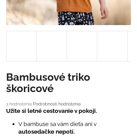
á
j
s
ť
?
HĽADAŤ
Bambusové triko
škoricové
O
d
Priemerné
3 hodnotenia
Podrobnosti hodnotenia
hodnotenie
Užite si letné cestovanie v pokoji.
p
produktu
o
je
V bambuse sa vám dieťa ani v
r
5,0
ú
autosedačke nepotí.
z