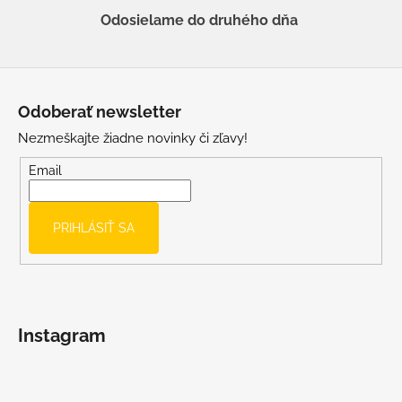
Odosielame do druhého dňa
Z
á
Odoberať newsletter
p
Nezmeškajte žiadne novinky či zľavy!
ä
t
Email
i
e
PRIHLÁSIŤ SA
Instagram