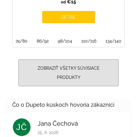
€15
od
DETAIL
74/80
86/92
98/104
110/116
134/140
14
ZOBRAZIŤ VŠETKY SÚVISIACE
PRODUKTY
Jana Čechová
JČ
Hodnotenie obchodu je 5 z 5 hviezdičiek.
25. 6. 2026