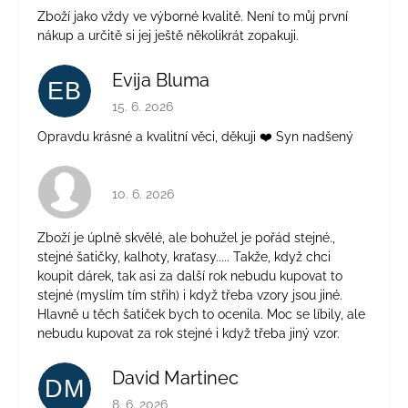
Zboží jako vždy ve výborné kvalitě. Není to můj první
nákup a určitě si jej ještě několikrát zopakuji.
Evija Bluma
EB
Hodnotenie obchodu je 5 z 5 hviezdičiek.
15. 6. 2026
Opravdu krásné a kvalitní věci, děkuji ❤️ Syn nadšený
Hodnotenie obchodu je 4 z 5 hviezdičiek.
10. 6. 2026
Zboží je úplně skvělé, ale bohužel je pořád stejné.,
stejné šatičky, kalhoty, kraťasy..... Takže, když chci
koupit dárek, tak asi za další rok nebudu kupovat to
stejné (myslím tím střih) i když třeba vzory jsou jiné.
Hlavně u těch šatiček bych to ocenila. Moc se líbily, ale
nebudu kupovat za rok stejné i když třeba jiný vzor.
David Martinec
DM
Hodnotenie obchodu je 5 z 5 hviezdičiek.
8. 6. 2026