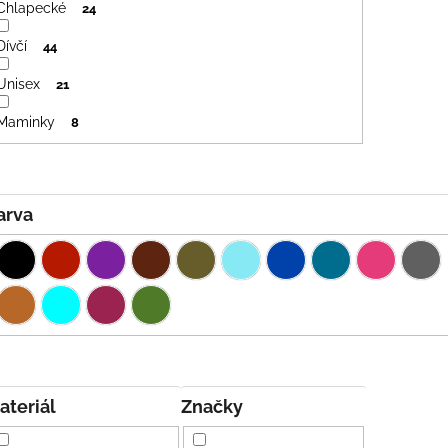
Chlapecké
24
Dívčí
44
Unisex
21
Maminky
8
Barva
Materiál
Značky