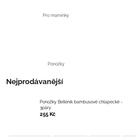
BÍLÝ
395 Kč
Pro maminky
Ponožky
Nejprodávanější
Ponožky Belkinik bambusové chlapecké -
3páry
255 Kč
Ř