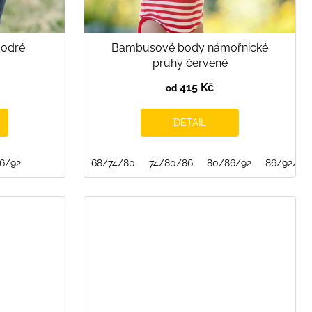
odré
Bambusové body námořnické
pruhy červené
415 Kč
od
DETAIL
6/92
68/74/80
74/80/86
80/86/92
86/92/98