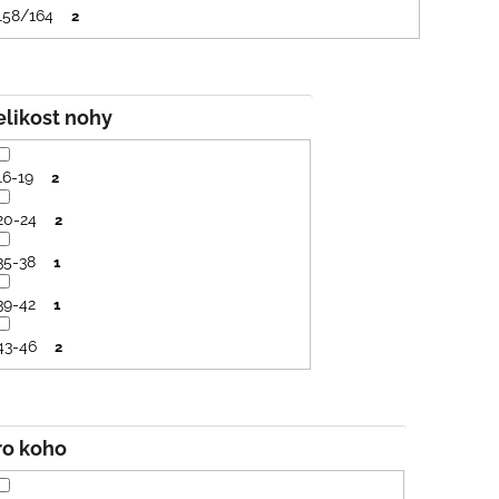
158/164
2
Velikost nohy
16-19
2
20-24
2
35-38
1
39-42
1
43-46
2
Pro koho