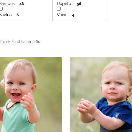
Bambus
Dupeto
48
56
Bavlna
Voxx
6
4
ložek k zobrazení:
60