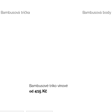
PRUHY MODRÉ
395 Kč
435 Kč
Bambusová trička
Bambusová body
Bambusové triko vínové
415 Kč
od