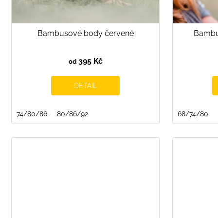
k
t
ů
Bambusové body červené
Bambu
395 Kč
od
DETAIL
74/80/86
80/86/92
68/74/80