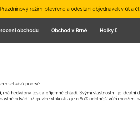
 Prázdninový režim: otevřeno a odesílání objednávek v út a čt
nocení obchodu
Obchod v Brně
Holky Dupeťačk
Co potřebujete najít?
HLEDAT
busem setkává poprvé.
Doporučujeme
ní, má hedvábný lesk a příjemně chladí.
Svými vlastnostmi je ideální d
vlně odvádí až 4x více vlhkosti a je o 60% odolnější vůči množení b
LETNÍ ČEPICE UV 30 SVĚTLE MODRÁ
BAMBUSOVÉ TR