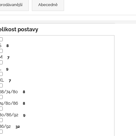
prodávanější
Abecedně
Velikost postavy
S
8
M
7
L
9
XL
7
68/74/80
8
74/80/86
8
80/86/92
9
86/92
32