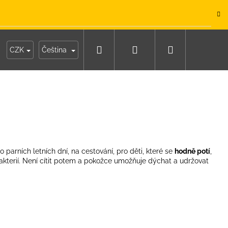
.
Hledat
Přihlášení
Nákupní
y
Moje objednávka
CZK
Čeština
košík
o parních letních dní, na cestování, pro děti, které se
hodně potí
,
akterií. Není cítit potem a pokožce umožňuje dýchat a udržovat
IKO NÁMOŘNICKÉ