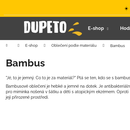
K
Přejít
☀️
na
o
obsah
Zpět
Zpět
š
do
do
í
E-shop
Hod
k
obchodu
obchodu
Domů
E-shop
Oblečení podle materiálu
Bambus
Bambus
"Jé, to je jemný. Co to je za materiál?" Ptá se ten, kdo se s bam
Bambusové oblečení je hebké a jemné na dotek. J
e antibakteriál
pro miminka nošená v šátku a děti s atopickým ekzémem. Oproti ba
její přirozené prostředí.
LETNÍ KLOBOUČEK S OUŠKY UV 30