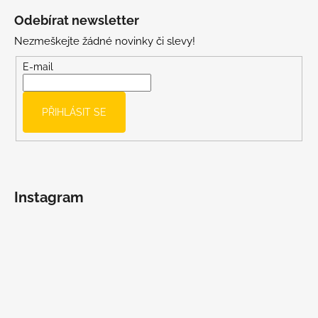
á
Odebírat newsletter
p
Nezmeškejte žádné novinky či slevy!
a
t
E-mail
í
PŘIHLÁSIT SE
Instagram