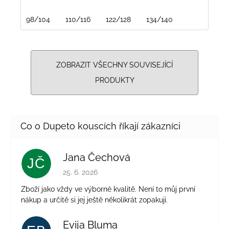
98/104
110/116
122/128
134/140
ZOBRAZIT VŠECHNY SOUVISEJÍCÍ
PRODUKTY
Jana Čechová
JČ
Hodnocení obchodu je 5 z 5 hvězdiček.
25. 6. 2026
Zboží jako vždy ve výborné kvalitě. Není to můj první
nákup a určitě si jej ještě několikrát zopakuji.
Evija Bluma