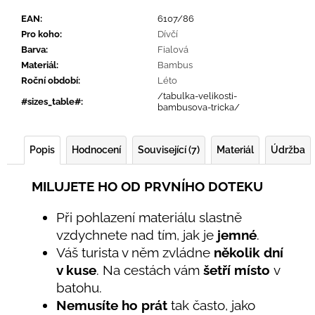
EAN
:
6107/86
Pro koho
:
Dívčí
Barva
:
Fialová
Materiál
:
Bambus
Roční období
:
Léto
/tabulka-velikosti-
#sizes_table#
:
bambusova-tricka/
Popis
Hodnocení
Související (7)
Materiál
Údržba
MILUJETE HO OD PRVNÍHO DOTEKU
Při pohlazení materiálu slastně
vzdychnete nad tím, jak je
jemné
.
Váš turista v něm zvládne
několik dní
v kuse
. Na cestách vám
šetří místo
v
batohu.
Nemusíte ho prát
tak často, jako