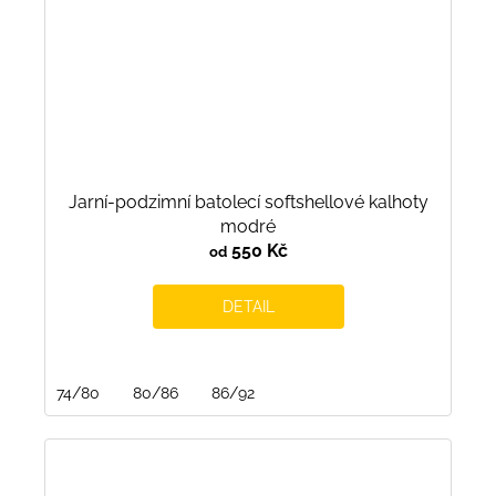
Jarní-podzimní batolecí softshellové kalhoty
modré
550 Kč
od
DETAIL
74/80
80/86
86/92