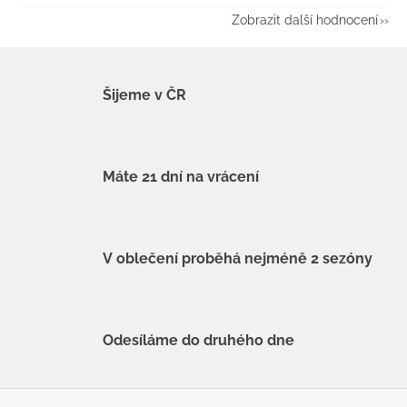
Zobrazit další hodnocení
Šijeme v ČR
Máte 21 dní na vrácení
V oblečení proběhá nejméně 2 sezóny
Odesíláme do druhého dne
Z