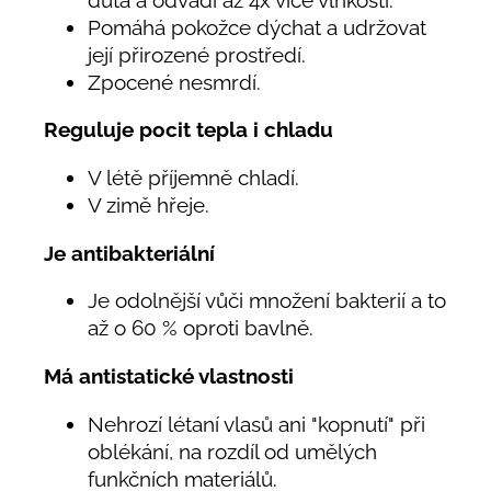
Pomáhá pokožce dýchat a udržovat
její přirozené prostředí.
Zpocené nesmrdí.
Reguluje pocit tepla i chladu
V létě příjemně chladí.
V zimě hřeje.
Je antibakteriální
Je odolnější vůči množení bakterií a to
až o 60 % oproti bavlně.
Má antistatické vlastnosti
Nehrozí létaní vlasů ani "kopnutí" při
oblékání, na rozdíl od umělých
funkčních materiálů.