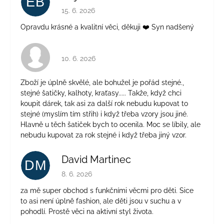
EB
Hodnocení obchodu je 5 z 5 hvězdiček.
15. 6. 2026
Opravdu krásné a kvalitní věci, děkuji ❤️ Syn nadšený
Hodnocení obchodu je 4 z 5 hvězdiček.
10. 6. 2026
Zboží je úplně skvělé, ale bohužel je pořád stejné.,
stejné šatičky, kalhoty, kraťasy..... Takže, když chci
koupit dárek, tak asi za další rok nebudu kupovat to
stejné (myslím tím střih) i když třeba vzory jsou jiné.
Hlavně u těch šatiček bych to ocenila. Moc se líbily, ale
nebudu kupovat za rok stejné i když třeba jiný vzor.
David Martinec
DM
Hodnocení obchodu je 5 z 5 hvězdiček.
8. 6. 2026
za mě super obchod s funkčními věcmi pro děti. Sice
to asi není úplně fashion, ale děti jsou v suchu a v
pohodlí. Prostě věci na aktivní styl života.