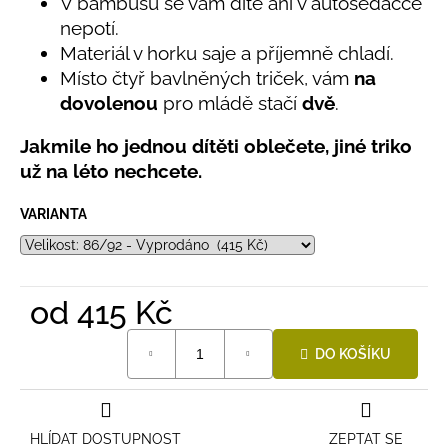
č
V bambusu se vám dítě ani v autosedačce
0,0
u
nepotí.
z
j
Materiál v horku saje a příjemně chladí.
5
e
hvězdiček.
Místo čtyř bavlněných triček, vám
na
m
dovolenou
pro mládě stačí
dvě
.
e
Jakmile ho jednou dítěti oblečete, jiné triko
už na léto nechcete.
LETNÍ
RYCHLESCHNOUCÍ
KALHOTY
VARIANTA
ŽLUTÉ
695
Kč
od
415 Kč
Měrná
DO KOŠÍKU
cena:
HLÍDAT DOSTUPNOST
ZEPTAT SE