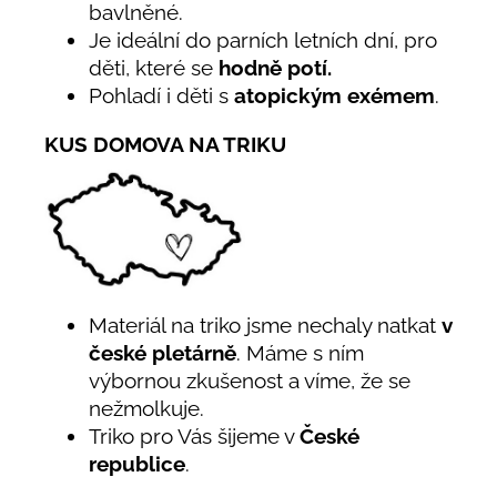
bavlněné.
Je ideální do parních letních dní, pro
děti, které se
hodně potí.
Pohladí i děti s
atopickým exémem
.
KUS DOMOVA NA TRIKU
Materiál na triko jsme nechaly natkat
v
české pletárně
. Máme s ním
výbornou zkušenost a víme, že se
nežmolkuje.
Triko pro Vás šijeme v
České
republice
.