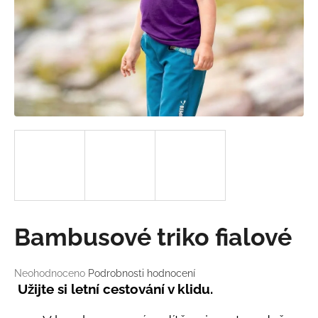
a
j
í
t
?
HLEDAT
D
Bambusové triko fialové
o
p
o
Průměrné
Neohodnoceno
Podrobnosti hodnocení
hodnocení
r
Užijte si letní cestování v klidu.
produktu
u
je