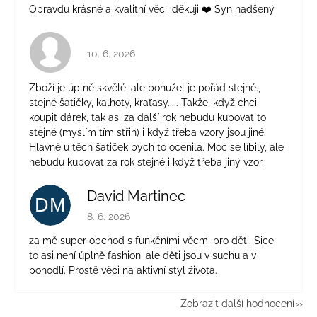
Opravdu krásné a kvalitní věci, děkuji ❤️ Syn nadšený
Hodnocení obchodu je 4 z 5 hvězdiček.
10. 6. 2026
Zboží je úplně skvělé, ale bohužel je pořád stejné.,
stejné šatičky, kalhoty, kraťasy..... Takže, když chci
koupit dárek, tak asi za další rok nebudu kupovat to
stejné (myslím tím střih) i když třeba vzory jsou jiné.
Hlavně u těch šatiček bych to ocenila. Moc se líbily, ale
nebudu kupovat za rok stejné i když třeba jiný vzor.
David Martinec
DM
Hodnocení obchodu je 5 z 5 hvězdiček.
8. 6. 2026
za mě super obchod s funkčními věcmi pro děti. Sice
to asi není úplně fashion, ale děti jsou v suchu a v
pohodlí. Prostě věci na aktivní styl života.
Zobrazit další hodnocení