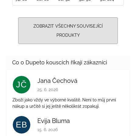
ZOBRAZIT VŠECHNY SOUVISEJÍCÍ
PRODUKTY
Jana Čechová
JČ
Hodnocení obchodu je 5 z 5 hvězdiček.
25. 6. 2026
Zboží jako vždy ve výborné kvalitě. Není to můj první
nákup a určitě si jej ještě několikrát zopakuji.
Evija Bluma
EB
Hodnocení obchodu je 5 z 5 hvězdiček.
15. 6. 2026