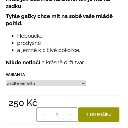
č
produktu
zadku.
u
je
j
0,0
Tyhle gaťky chce mít na sobě vaše mládě
e
z
pořád.
5
m
hvězdiček.
e
Heboučké,
prodyšné
LETNÍ
a jemné k citlivé pokožce.
RYCHLESCHNOUCÍ
KALHOTY
Nikde netlačí
a krásně drží tvar.
TYRKYSOVÉ
KORÁLKY
VARIANTA
695
Kč
250 Kč
Měrná
DO KOŠÍKU
cena: