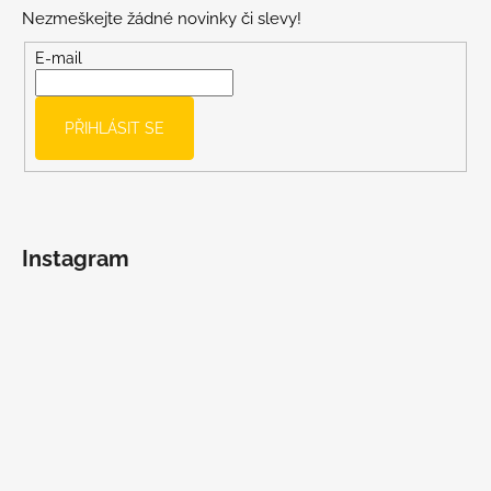
p
Nezmeškejte žádné novinky či slevy!
a
t
E-mail
í
PŘIHLÁSIT SE
Instagram