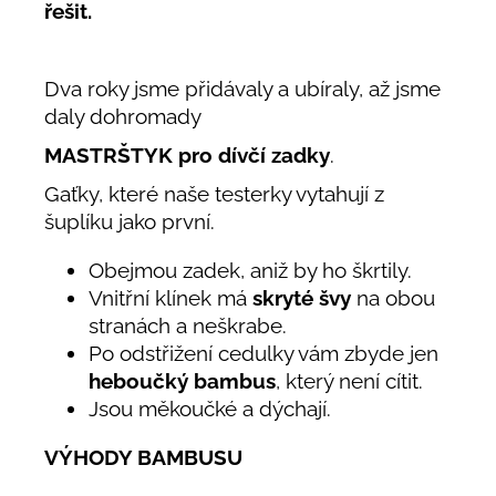
řešit.
Dva roky jsme přidávaly a ubíraly, až jsme
daly dohromady
MASTRŠTYK pro dívčí zadky
.
Gaťky, které naše testerky vytahují z
šuplíku jako první.
Obejmou zadek, aniž by ho škrtily.
Vnitřní klínek má
skryté švy
na obou
stranách a neškrabe.
Po odstřižení cedulky vám zbyde jen
heboučký bambus
, který není cítit.
Jsou měkoučké a dýchají.
VÝHODY BAMBUSU