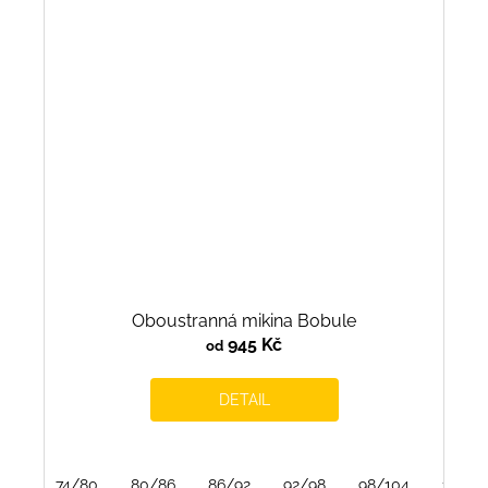
Oboustranná mikina Bobule
945 Kč
od
DETAIL
74/80
80/86
86/92
92/98
98/104
116/12