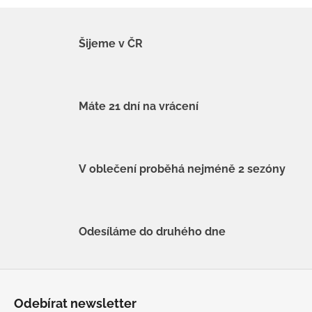
Šijeme v ČR
Máte 21 dní na vrácení
V oblečení proběhá nejméně 2 sezóny
Odesíláme do druhého dne
Z
á
Odebírat newsletter