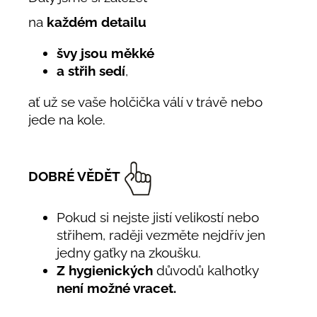
na
každém detailu
švy jsou měkké
a střih sedí
,
ať už se vaše holčička válí v trávě nebo
jede na kole.
DOBRÉ VĚDĚT
Pokud si nejste jistí velikostí nebo
střihem, raději vezměte nejdřív jen
jedny gaťky na zkoušku.
Z hygienických
důvodů kalhotky
není možné vracet.