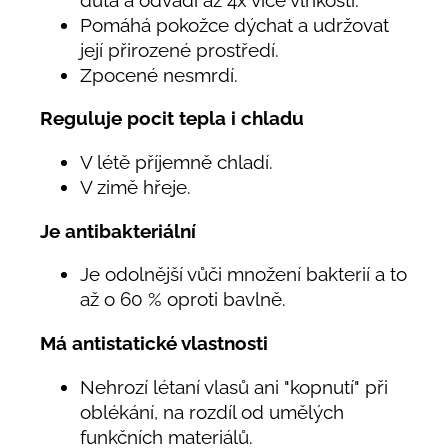
Pomáhá pokožce dýchat a udržovat
její přirozené prostředí.
Zpocené nesmrdí.
Reguluje pocit tepla i chladu
V létě příjemně chladí.
V zimě hřeje.
Je antibakteriální
Je odolnější vůči množení bakterií a to
až o 60 % oproti bavlně.
Má antistatické vlastnosti
Nehrozí létaní vlasů ani "kopnutí" při
oblékání, na rozdíl od umělých
funkčních materiálů.