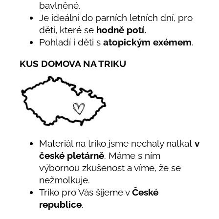
bavlněné.
Je ideální do parních letních dní, pro
děti, které se
hodně potí.
Pohladí i děti s
atopickým exémem
.
KUS DOMOVA NA TRIKU
Materiál na triko jsme nechaly natkat
v
české pletárně
. Máme s ním
výbornou zkušenost a víme, že se
nežmolkuje.
Triko pro Vás šijeme v
České
republice
.