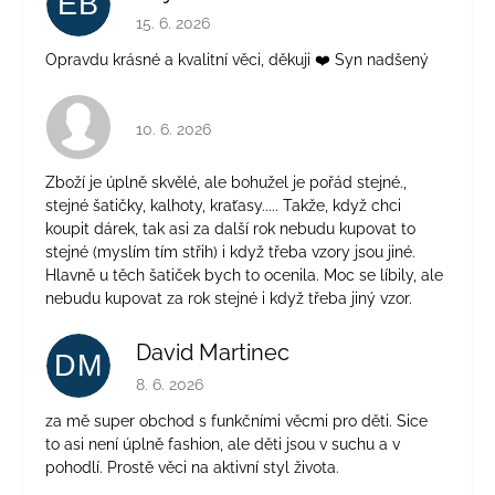
EB
Hodnocení obchodu je 5 z 5 hvězdiček.
15. 6. 2026
Opravdu krásné a kvalitní věci, děkuji ❤️ Syn nadšený
Hodnocení obchodu je 4 z 5 hvězdiček.
10. 6. 2026
Zboží je úplně skvělé, ale bohužel je pořád stejné.,
stejné šatičky, kalhoty, kraťasy..... Takže, když chci
koupit dárek, tak asi za další rok nebudu kupovat to
stejné (myslím tím střih) i když třeba vzory jsou jiné.
Hlavně u těch šatiček bych to ocenila. Moc se líbily, ale
nebudu kupovat za rok stejné i když třeba jiný vzor.
David Martinec
DM
Hodnocení obchodu je 5 z 5 hvězdiček.
8. 6. 2026
za mě super obchod s funkčními věcmi pro děti. Sice
to asi není úplně fashion, ale děti jsou v suchu a v
pohodlí. Prostě věci na aktivní styl života.