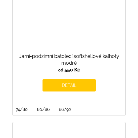
Jarní-podzimní batolecí softshellové kalhoty
modré
550 Kč
od
DETAIL
74/80
80/86
86/92