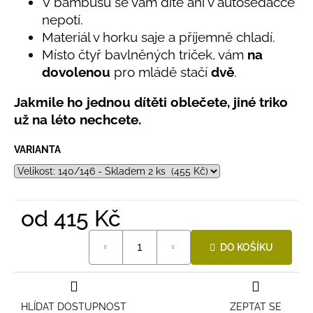
č
V bambusu se vám dítě ani v autosedačce
0,0
u
nepotí.
z
j
Materiál v horku saje a příjemně chladí.
5
e
hvězdiček.
Místo čtyř bavlněných triček, vám
na
m
dovolenou
pro mládě stačí
dvě
.
e
Jakmile ho jednou dítěti oblečete, jiné triko
už na léto nechcete.
LETNÍ
KLOBOUČEK
S
VARIANTA
OUŠKY
UV
30
BÍLÝ
395
od
415 Kč
Kč
Měrná
DO KOŠÍKU
cena:
HLÍDAT DOSTUPNOST
ZEPTAT SE