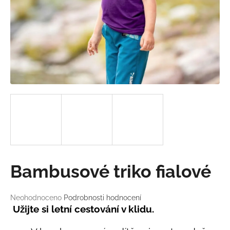
a
j
í
t
?
HLEDAT
D
Bambusové triko fialové
o
p
o
Průměrné
Neohodnoceno
Podrobnosti hodnocení
hodnocení
r
Užijte si letní cestování v klidu.
produktu
u
je