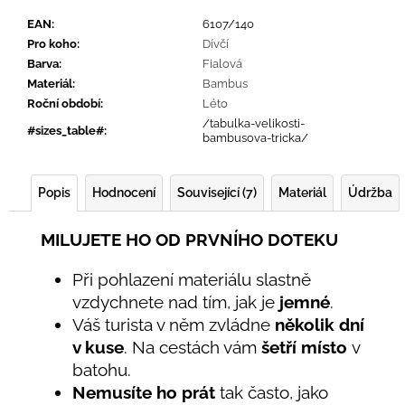
EAN
:
6107/140
Pro koho
:
Dívčí
Barva
:
Fialová
Materiál
:
Bambus
Roční období
:
Léto
/tabulka-velikosti-
#sizes_table#
:
bambusova-tricka/
Popis
Hodnocení
Související (7)
Materiál
Údržba
MILUJETE HO OD PRVNÍHO DOTEKU
Při pohlazení materiálu slastně
vzdychnete nad tím, jak je
jemné
.
Váš turista v něm zvládne
několik dní
v kuse
. Na cestách vám
šetří místo
v
batohu.
Nemusíte ho prát
tak často, jako