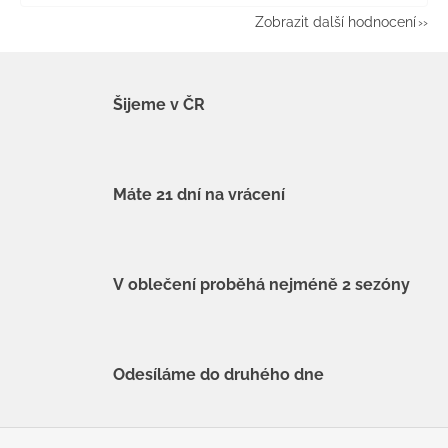
Zobrazit další hodnocení
Šijeme v ČR
Máte 21 dní na vrácení
V oblečení proběhá nejméně 2 sezóny
Odesíláme do druhého dne
Z