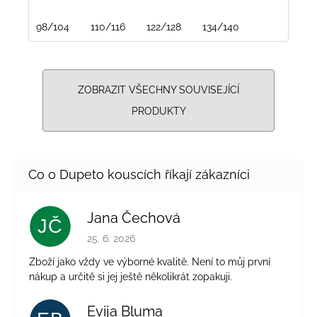
98/104
110/116
122/128
134/140
ZOBRAZIT VŠECHNY SOUVISEJÍCÍ
PRODUKTY
Jana Čechová
JČ
Hodnocení obchodu je 5 z 5 hvězdiček.
25. 6. 2026
Zboží jako vždy ve výborné kvalitě. Není to můj první
nákup a určitě si jej ještě několikrát zopakuji.
Evija Bluma