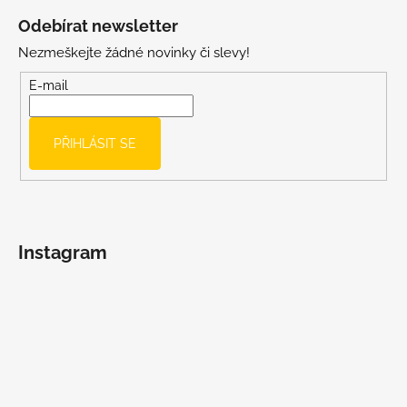
á
Odebírat newsletter
p
Nezmeškejte žádné novinky či slevy!
a
t
E-mail
í
PŘIHLÁSIT SE
Instagram