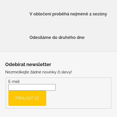
V oblečení proběhá nejméně 2 sezóny
Odesíláme do druhého dne
Z
á
Odebírat newsletter
p
Nezmeškejte žádné novinky či slevy!
a
t
E-mail
í
PŘIHLÁSIT SE