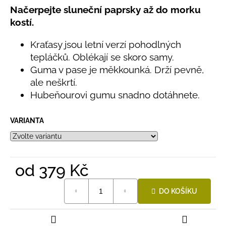
č
5,0
Načerpejte sluneční paprsky až do morku
u
z
kostí.
j
5
e
hvězdiček.
Kraťasy jsou letní verzí pohodlných
m
e
tepláčků. Oblékají se skoro samy.
Guma v pase je měkkounká. Drží pevně,
ale neškrtí.
LETNÍ
Hubeňourovi gumu snadno dotáhnete.
ČEPICE
UV
30
SVĚTLE
VARIANTA
MODRÁ
395
Kč
od
379 Kč
Měrná
DO KOŠÍKU
cena: