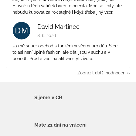
Hlavně u těch šatiček bych to ocenila. Moc se líbily, ale
nebudu kupovat za rok stejné i když třeba jiný vzor.
David Martinec
DM
Hodnocení obchodu je 5 z 5 hvězdiček.
8. 6. 2026
za mě super obchod s funkčními věcmi pro děti. Sice
to asi není úplně fashion, ale děti jsou v suchu a v
pohodlí. Prostě věci na aktivní styl života.
Zobrazit další hodnocení
Šijeme v ČR
Máte 21 dní na vrácení