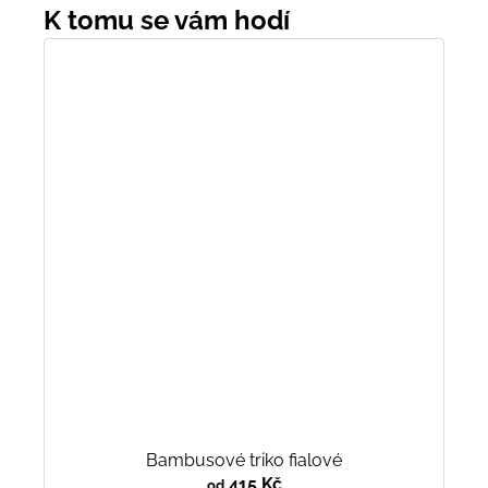
Bambusové triko fialové
415 Kč
od