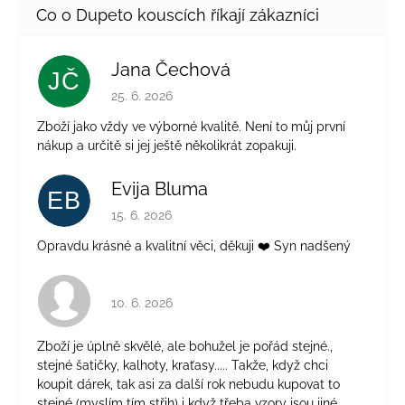
Jana Čechová
JČ
Hodnocení obchodu je 5 z 5 hvězdiček.
25. 6. 2026
Zboží jako vždy ve výborné kvalitě. Není to můj první
nákup a určitě si jej ještě několikrát zopakuji.
Evija Bluma
EB
Hodnocení obchodu je 5 z 5 hvězdiček.
15. 6. 2026
Opravdu krásné a kvalitní věci, děkuji ❤️ Syn nadšený
Hodnocení obchodu je 4 z 5 hvězdiček.
10. 6. 2026
Zboží je úplně skvělé, ale bohužel je pořád stejné.,
stejné šatičky, kalhoty, kraťasy..... Takže, když chci
koupit dárek, tak asi za další rok nebudu kupovat to
stejné (myslím tím střih) i když třeba vzory jsou jiné.