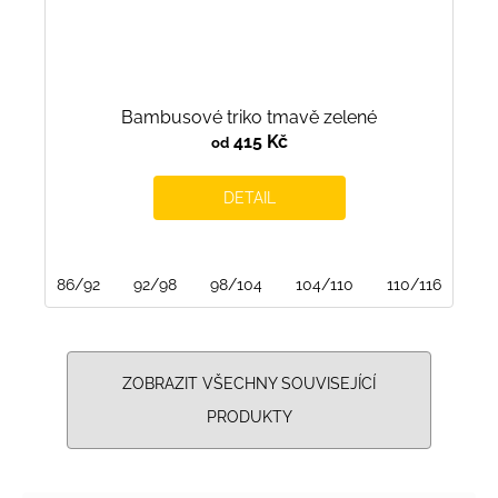
Bambusové triko tmavě zelené
415 Kč
od
DETAIL
86/92
92/98
98/104
104/110
110/116
116
ZOBRAZIT VŠECHNY SOUVISEJÍCÍ
PRODUKTY