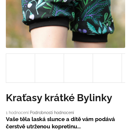
a
j
í
t
?
HLEDAT
D
Kraťasy krátké Bylinky
o
p
o
Průměrné
1 hodnocení
Podrobnosti hodnocení
hodnocení
r
Vaše těla laská slunce a dítě vám podává
produktu
u
čerstvě utrženou kopretinu...
je