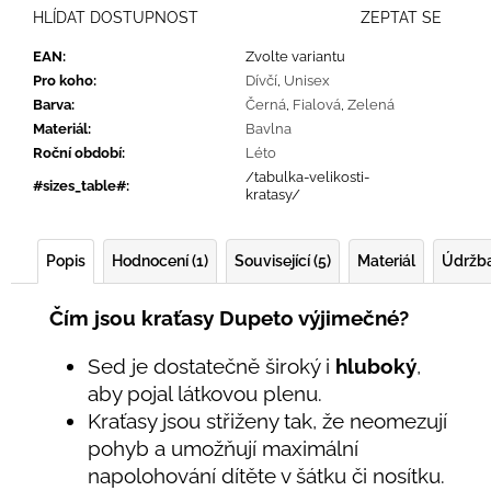
HLÍDAT DOSTUPNOST
ZEPTAT SE
EAN
:
Zvolte variantu
Pro koho
:
Dívčí
,
Unisex
Barva
:
Černá
,
Fialová
,
Zelená
Materiál
:
Bavlna
Roční období
:
Léto
/tabulka-velikosti-
#sizes_table#
:
kratasy/
Popis
Hodnocení (1)
Související (5)
Materiál
Údržb
Čím jsou kraťasy Dupeto výjimečné?
Sed je dostatečně široký i
hluboký
,
aby pojal látkovou plenu.
Kraťasy jsou střiženy tak, že neomezují
pohyb a umožňují maximální
napolohování dítěte v šátku či nosítku.