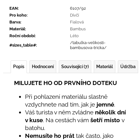
EAN
:
6107/92
Pro koho
:
Dívčí
Barva
:
Fialová
Materiál
:
Bambus
Roční období
:
Léto
/tabulka-velikosti-
#sizes_table#
:
bambusova-tricka/
Popis
Hodnocení
Související (7)
Materiál
Údržba
MILUJETE HO OD PRVNÍHO DOTEKU
Při pohlazení materiálu slastně
vzdychnete nad tím, jak je
jemné
.
Váš turista v něm zvládne
několik dní
v kuse
. Na cestách vám
šetří místo
v
batohu.
Nemusíte ho prát
tak často, jako