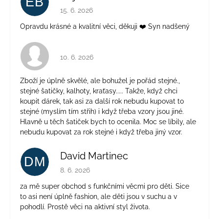
EB
Hodnocení obchodu je 5 z 5 hvězdiček.
15. 6. 2026
Opravdu krásné a kvalitní věci, děkuji ❤️ Syn nadšený
Hodnocení obchodu je 4 z 5 hvězdiček.
10. 6. 2026
Zboží je úplně skvělé, ale bohužel je pořád stejné.,
stejné šatičky, kalhoty, kraťasy..... Takže, když chci
koupit dárek, tak asi za další rok nebudu kupovat to
stejné (myslím tím střih) i když třeba vzory jsou jiné.
Hlavně u těch šatiček bych to ocenila. Moc se líbily, ale
nebudu kupovat za rok stejné i když třeba jiný vzor.
David Martinec
DM
Hodnocení obchodu je 5 z 5 hvězdiček.
8. 6. 2026
za mě super obchod s funkčními věcmi pro děti. Sice
to asi není úplně fashion, ale děti jsou v suchu a v
pohodlí. Prostě věci na aktivní styl života.