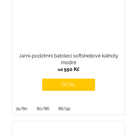
Jarní-podzimní batolecí softshellové kalhoty
modré
550 Kč
od
DETAIL
74/80
80/86
86/92