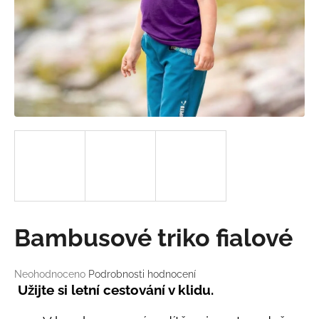
a
j
í
t
?
HLEDAT
D
Bambusové triko fialové
o
p
o
Průměrné
Neohodnoceno
Podrobnosti hodnocení
hodnocení
r
Užijte si letní cestování v klidu.
produktu
u
je