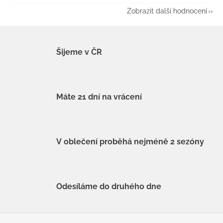
Zobrazit další hodnocení
Šijeme v ČR
Máte 21 dní na vrácení
V oblečení proběhá nejméně 2 sezóny
Odesíláme do druhého dne
Z