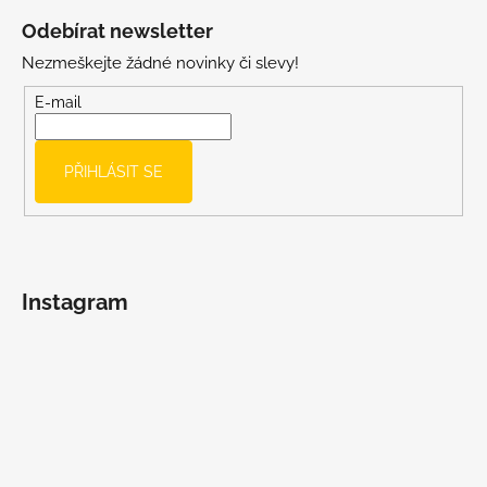
á
Odebírat newsletter
p
Nezmeškejte žádné novinky či slevy!
a
t
E-mail
í
PŘIHLÁSIT SE
Instagram