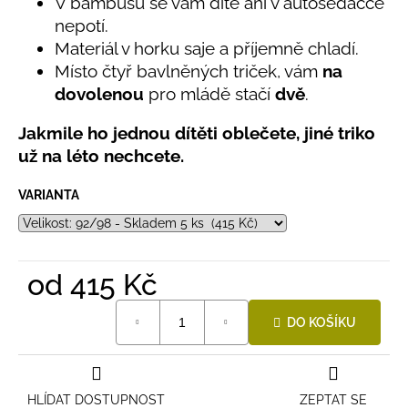
č
V bambusu se vám dítě ani v autosedačce
0,0
u
nepotí.
z
j
Materiál v horku saje a příjemně chladí.
5
e
hvězdiček.
Místo čtyř bavlněných triček, vám
na
m
dovolenou
pro mládě stačí
dvě
.
e
Jakmile ho jednou dítěti oblečete, jiné triko
už na léto nechcete.
LETNÍ
RYCHLESCHNOUCÍ
KALHOTY
VARIANTA
TYRKYSOVÉ
KORÁLKY
695
Kč
od
415 Kč
Měrná
DO KOŠÍKU
cena:
HLÍDAT DOSTUPNOST
ZEPTAT SE