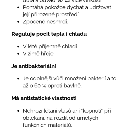
Pomáhá pokožce dýchat a udržovat
její přirozené prostředí.
Zpocené nesmrdí.
Reguluje pocit tepla i chladu
V létě příjemně chladí.
V zimě hřeje.
Je antibakteriální
Je odolnější vůči množení bakterií a to
až o 60 % oproti bavlně.
Má antistatické vlastnosti
Nehrozí létaní vlasů ani "kopnutí" při
oblékání, na rozdíl od umělých
funkčních materiálů.