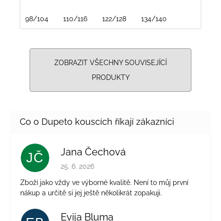
98/104
110/116
122/128
134/140
ZOBRAZIT VŠECHNY SOUVISEJÍCÍ
PRODUKTY
Jana Čechová
JČ
Hodnocení obchodu je 5 z 5 hvězdiček.
25. 6. 2026
Zboží jako vždy ve výborné kvalitě. Není to můj první
nákup a určitě si jej ještě několikrát zopakuji.
Evija Bluma