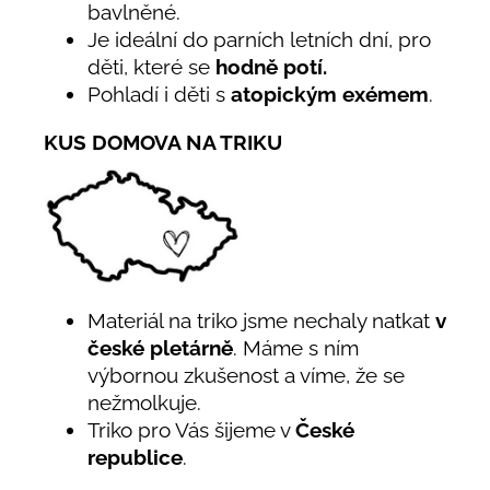
bavlněné.
Je ideální do parních letních dní, pro
děti, které se
hodně potí.
Pohladí i děti s
atopickým exémem
.
KUS DOMOVA NA TRIKU
Materiál na triko jsme nechaly natkat
v
české pletárně
. Máme s ním
výbornou zkušenost a víme, že se
nežmolkuje.
Triko pro Vás šijeme v
České
republice
.