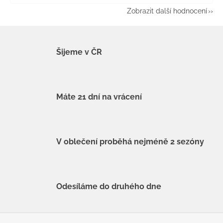
Zobrazit další hodnocení
Šijeme v ČR
Máte 21 dní na vrácení
V oblečení proběhá nejméně 2 sezóny
Odesíláme do druhého dne
Z