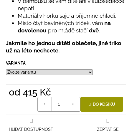
č
V bambusu se vám dítě ani v autosedačce
0,0
u
nepotí.
z
j
Materiál v horku saje a příjemně chladí.
5
e
hvězdiček.
Místo čtyř bavlněných triček, vám
na
m
dovolenou
pro mládě stačí
dvě
.
e
Jakmile ho jednou dítěti oblečete, jiné triko
už na léto nechcete.
BAMBUSOVÉ
TRIKO
NÁMOŘNICKÉ
VARIANTA
PRUHY
MODRÉ
435
Kč
od
415 Kč
Měrná
DO KOŠÍKU
cena:
HLÍDAT DOSTUPNOST
ZEPTAT SE