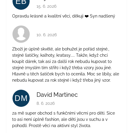
EB
Hodnocení obchodu je 5 z 5 hvězdiček.
15. 6. 2026
Opravdu krásné a kvalitní věci, děkuji ❤️ Syn nadšený
Hodnocení obchodu je 4 z 5 hvězdiček.
10. 6. 2026
Zboží je úplně skvělé, ale bohužel je pořád stejné.,
stejné šatičky, kalhoty, kraťasy..... Takže, když chci
koupit dárek, tak asi za další rok nebudu kupovat to
stejné (myslím tím střih) i když třeba vzory jsou jiné.
Hlavně u těch šatiček bych to ocenila. Moc se líbily, ale
nebudu kupovat za rok stejné i když třeba jiný vzor.
David Martinec
DM
Hodnocení obchodu je 5 z 5 hvězdiček.
8. 6. 2026
za mě super obchod s funkčními věcmi pro děti. Sice
to asi není úplně fashion, ale děti jsou v suchu a v
pohodlí. Prostě věci na aktivní styl života.