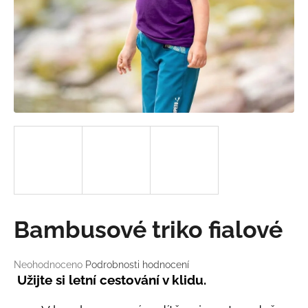
a
j
í
t
?
HLEDAT
D
Bambusové triko fialové
o
p
o
Průměrné
Neohodnoceno
Podrobnosti hodnocení
hodnocení
r
Užijte si letní cestování v klidu.
produktu
u
je