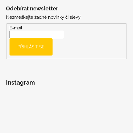
á
Odebírat newsletter
p
Nezmeškejte žádné novinky či slevy!
a
t
E-mail
í
PŘIHLÁSIT SE
Instagram