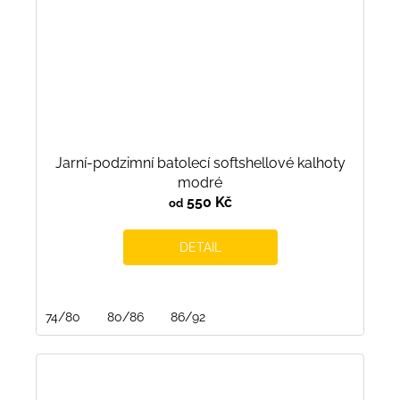
Jarní-podzimní batolecí softshellové kalhoty
modré
550 Kč
od
DETAIL
74/80
80/86
86/92