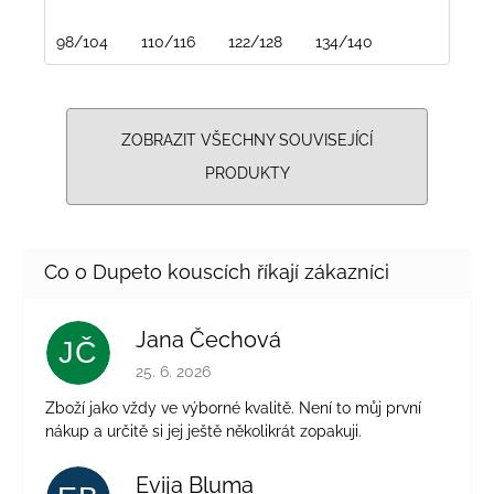
98/104
110/116
122/128
134/140
ZOBRAZIT VŠECHNY SOUVISEJÍCÍ
PRODUKTY
Jana Čechová
JČ
Hodnocení obchodu je 5 z 5 hvězdiček.
25. 6. 2026
Zboží jako vždy ve výborné kvalitě. Není to můj první
nákup a určitě si jej ještě několikrát zopakuji.
Evija Bluma