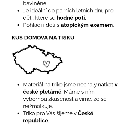
bavlněné.
Je ideální do parních letních dní, pro
děti, které se
hodně potí.
Pohladí i děti s
atopickým exémem
.
KUS DOMOVA NA TRIKU
Materiál na triko jsme nechaly natkat
v
české pletárně
. Máme s ním
výbornou zkušenost a víme, že se
nežmolkuje.
Triko pro Vás šijeme v
České
republice
.