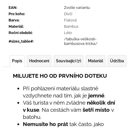
EAN
:
Zvolte variantu
Pro koho
:
Dívčí
Barva
:
Fialová
Materiál
:
Bambus
Roční období
:
Léto
/tabulka-velikosti-
#sizes_table#
:
bambusova-tricka/
Popis
Hodnocení
Související (7)
Materiál
Údržba
MILUJETE HO OD PRVNÍHO DOTEKU
Při pohlazení materiálu slastně
vzdychnete nad tím, jak je
jemné
.
Váš turista v něm zvládne
několik dní
v kuse
. Na cestách vám
šetří místo
v
batohu.
Nemusíte ho prát
tak často, jako