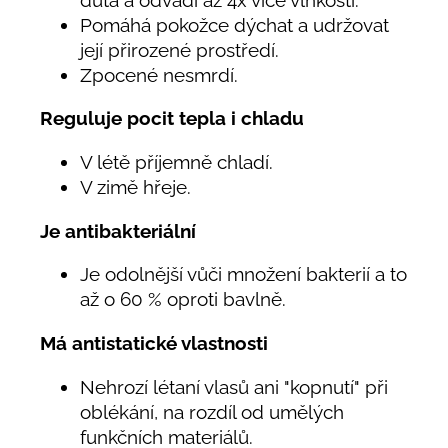
Pomáhá pokožce dýchat a udržovat
její přirozené prostředí.
Zpocené nesmrdí.
Reguluje pocit tepla i chladu
V létě příjemně chladí.
V zimě hřeje.
Je antibakteriální
Je odolnější vůči množení bakterií a to
až o 60 % oproti bavlně.
Má antistatické vlastnosti
Nehrozí létaní vlasů ani "kopnutí" při
oblékání, na rozdíl od umělých
funkčních materiálů.