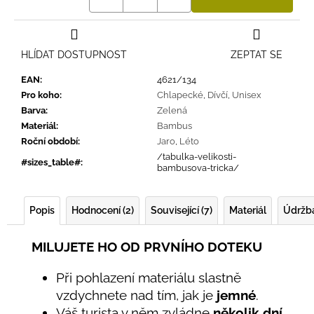
HLÍDAT DOSTUPNOST
ZEPTAT SE
EAN
:
4621/134
Pro koho
:
Chlapecké
,
Dívčí
,
Unisex
Barva
:
Zelená
Materiál
:
Bambus
Roční období
:
Jaro
,
Léto
/tabulka-velikosti-
#sizes_table#
:
bambusova-tricka/
Popis
Hodnocení (2)
Související (7)
Materiál
Údržb
MILUJETE HO OD PRVNÍHO DOTEKU
Při pohlazení materiálu slastně
vzdychnete nad tím, jak je
jemné
.
Váš turista v něm zvládne
několik dní