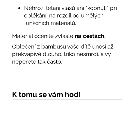
Nehrozí létaní vlasů ani "kopnutí" při
oblékání, na rozdíl od umělých
funkčních materiálů.
Materiál oceníte zvláště
na cestách.
Oblečení z bambusu vaše dítě unosí až
překvapivě dlouho, triko nesmrdí, a vy
neperete tak často.