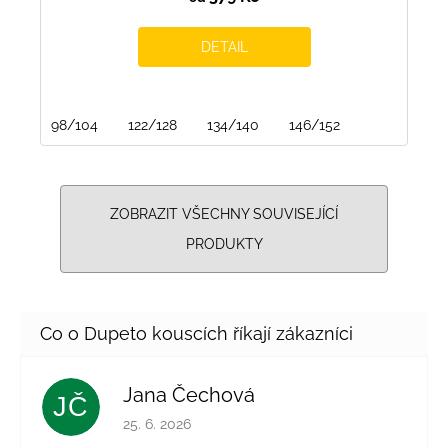
DETAIL
98/104
122/128
134/140
146/152
ZOBRAZIT VŠECHNY SOUVISEJÍCÍ
PRODUKTY
Jana Čechová
JČ
Hodnocení obchodu je 5 z 5 hvězdiček.
25. 6. 2026