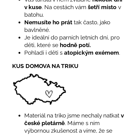
v kuse
. Na cestách vám
šetří místo
v
batohu.
Nemusíte ho prát
tak často, jako
bavlněné.
Je ideální do parních letních dní, pro
děti, které se
hodně potí.
Pohladí i děti s
atopickým exémem
.
KUS DOMOVA NA TRIKU
Materiál na triko jsme nechaly natkat
v
české pletárně
. Máme s ním
výbornou zkušenost a víme, že se