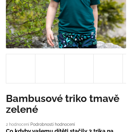
a
j
í
t
?
HLEDAT
D
Bambusové triko tmavě
o
p
zelené
o
r
Průměrné
2 hodnocení
Podrobnosti hodnocení
u
hodnocení
Co kdyby vašemu dítěti stačily 3 trika na