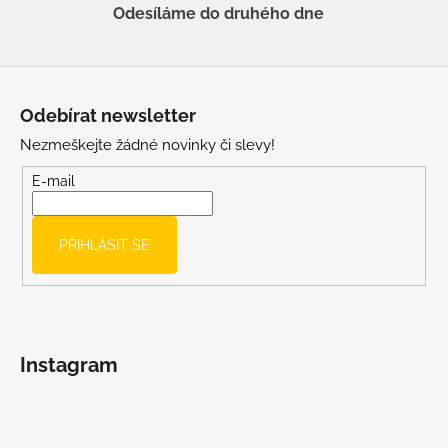
Odesíláme do druhého dne
Z
á
Odebírat newsletter
p
Nezmeškejte žádné novinky či slevy!
a
t
E-mail
í
PŘIHLÁSIT SE
Instagram