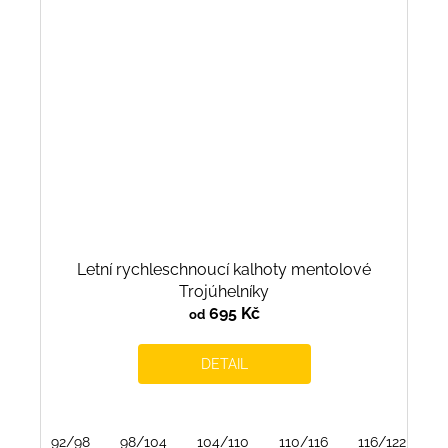
Letní rychleschnoucí kalhoty mentolové
Trojúhelníky
695 Kč
od
DETAIL
92/98
98/104
104/110
110/116
116/122