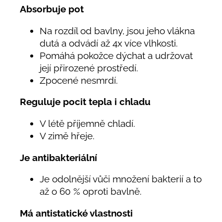
Absorbuje pot
Na rozdíl od bavlny, jsou jeho vlákna
dutá a odvádí až 4x více vlhkosti.
Pomáhá pokožce dýchat a udržovat
její přirozené prostředí.
Zpocené nesmrdí.
Reguluje pocit tepla i chladu
V létě příjemně chladí.
V zimě hřeje.
Je antibakteriální
Je odolnější vůči množení bakterií a to
až o 60 % oproti bavlně.
Má antistatické vlastnosti