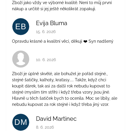
Zboží jako vždy ve výborné kvalitě. Není to můj první
nákup a určitě si jej ještě několikrát zopakuji.
Evija Bluma
EB
Hodnocení obchodu je 5 z 5 hvězdiček.
15. 6. 2026
Opravdu krásné a kvalitní věci, děkuji ❤️ Syn nadšený
Hodnocení obchodu je 4 z 5 hvězdiček.
10. 6. 2026
Zboží je úplně skvělé, ale bohužel je pořád stejné.,
stejné šatičky, kalhoty, kraťasy..... Takže, když chci
koupit dárek, tak asi za další rok nebudu kupovat to
stejné (myslím tím střih) i když třeba vzory jsou jiné.
Hlavně u těch šatiček bych to ocenila. Moc se líbily, ale
nebudu kupovat za rok stejné i když třeba jiný vzor.
David Martinec
DM
Hodnocení obchodu je 5 z 5 hvězdiček.
8. 6. 2026