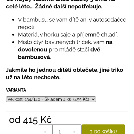
č
produktu
celé léto... Žádné další nepotřebuje.
u
je
j
5,0
V bambusu se vám dítě ani v autosedačce
e
z
nepotí.
5
m
hvězdiček.
e
Materiál v horku saje a příjemně chladí.
Místo čtyř bavlněných triček, vám
na
dovolenou
pro mládě stačí
dvě
LETNÍ
bambusová
.
RYCHLESCHNOUCÍ
KALHOTY
ŽLUTÉ
Jakmile ho jednou dítěti oblečete, jiné triko
695
už na léto nechcete.
Kč
VARIANTA
od
415 Kč
Měrná
DO KOŠÍKU
cena: