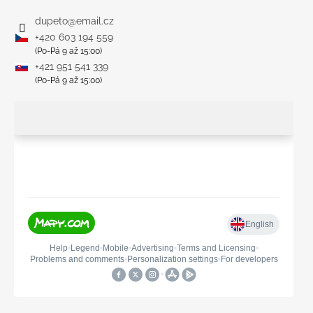
dupeto
@
email.cz
+420 603 194 559
(Po-Pá 9 až 15:00)
+421 951 541 339
(Po-Pá 9 až 15:00)