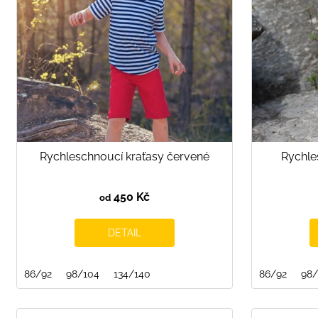
p
r
o
d
u
k
t
ů
Rychleschnoucí kraťasy červené
Rychle
450 Kč
od
DETAIL
86/92
98/104
134/140
86/92
98/