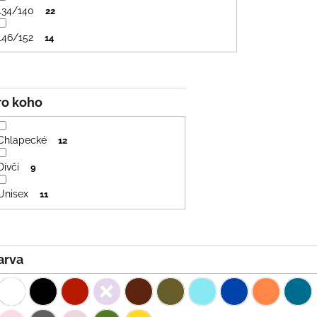
134/140
22
146/152
14
Pro koho
Chlapecké
12
Dívčí
9
Unisex
11
Barva