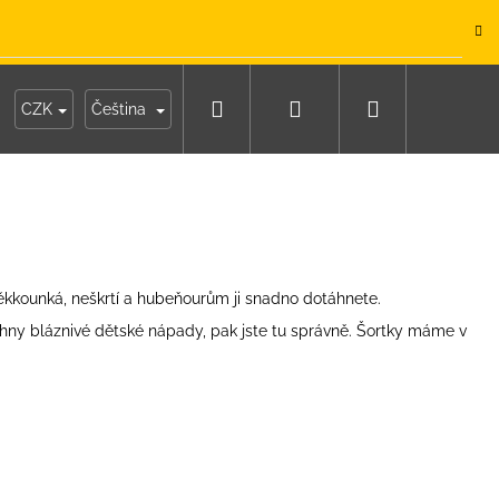
.
Hledat
Přihlášení
Nákupní
y
Moje objednávka
CZK
Čeština
košík
měkkounká, neškrtí a hubeňourům ji snadno dotáhnete.
echny bláznivé dětské nápady, pak jste tu správně. Šortky máme v
IKO NÁMOŘNICKÉ