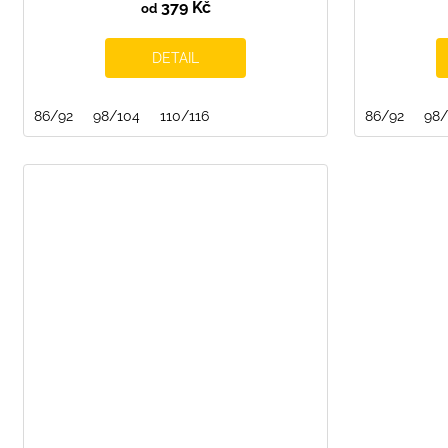
379 Kč
od
DETAIL
86/92
98/104
110/116
86/92
98/