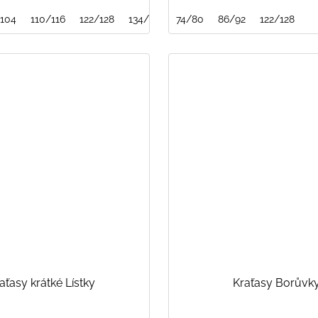
104
110/116
122/128
134/140
74/80
146/152
86/92
122/128
aťasy krátké Lístky
Kraťasy Borůvk