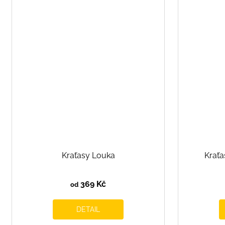
Kraťasy Louka
Kraťa
369 Kč
od
DETAIL