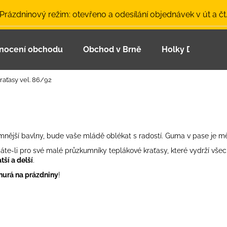
 Prázdninový režim: otevřeno a odesílání objednávek v út a čt
nocení obchodu
Obchod v Brně
Holky Dupeťačk
Co potřebujete najít?
raťasy vel. 86/92
HLEDAT
jjemnější bavlny, bude vaše mládě oblékat s radostí. Guma v pase je 
Doporučujeme
edáte-li pro své malé průzkumníky teplákové kraťasy, které vydrží vš
tší a delší
.
hurá na prázdniny
!
LETNÍ ČEPICE UV 30 SVĚTLE MODRÁ
BAMBUSOVÉ TR