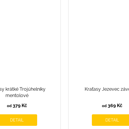
sy krátké Trojúhelníky
Kraťasy Jezevec záv
mentolové
379 Kč
369 Kč
od
od
DETAIL
DETAIL