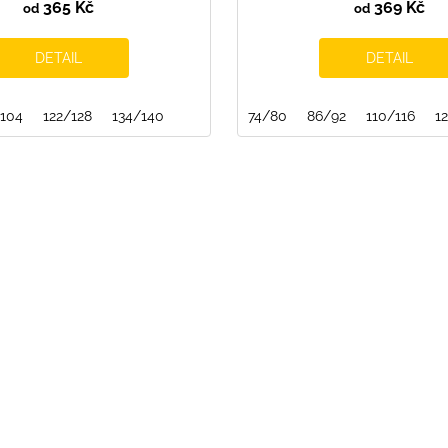
365 Kč
369 Kč
od
od
DETAIL
DETAIL
104
122/128
134/140
74/80
86/92
110/116
1