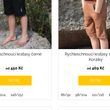
schnoucí kraťasy černé
Rychleschnoucí kraťasy 
Korálky
450 Kč
469 Kč
od
od
DETAIL
DETAIL
104
146/152
86/92
98/104
110/116