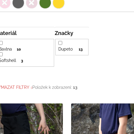
Materiál
Značky
Bavlna
Dupeto
10
13
Softshell
3
YMAZAT FILTRY
Položek k zobrazení:
13