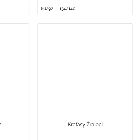
86/92
134/140
y
Kraťasy Žraloci