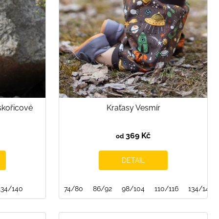
skořicové
Kraťasy Vesmír
369 Kč
od
DETAIL
134/140
74/80
86/92
98/104
110/116
134/140