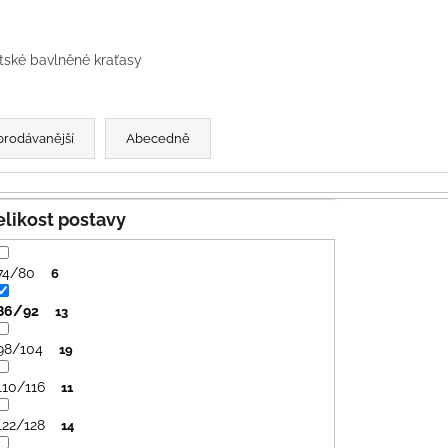
PRUHY MODRÉ
395 Kč
435 Kč
tské bavlněné kraťasy
prodávanější
Abecedně
Velikost postavy
74/80
6
86/92
13
98/104
19
110/116
11
122/128
14