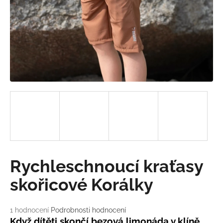
a
j
í
t
?
HLEDAT
D
Rychleschnoucí kraťasy
o
p
skořicové Korálky
o
r
Průměrné
1 hodnocení
Podrobnosti hodnocení
u
hodnocení
Když dítěti skončí bezová limonáda v klíně...