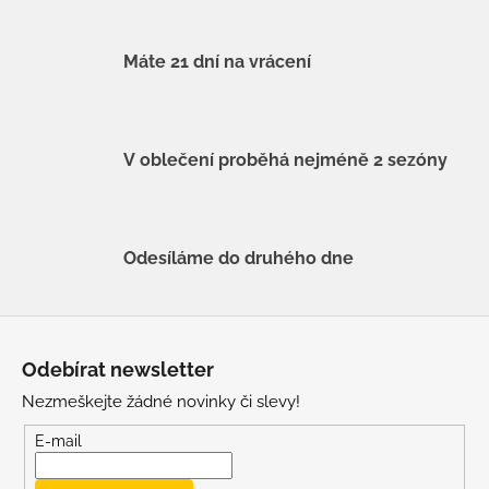
Máte 21 dní na vrácení
V oblečení proběhá nejméně 2 sezóny
Odesíláme do druhého dne
Z
á
Odebírat newsletter
p
Nezmeškejte žádné novinky či slevy!
a
t
E-mail
í