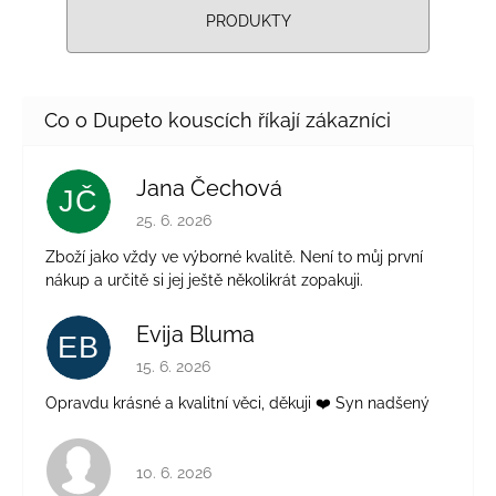
PRODUKTY
Jana Čechová
JČ
Hodnocení obchodu je 5 z 5 hvězdiček.
25. 6. 2026
Zboží jako vždy ve výborné kvalitě. Není to můj první
nákup a určitě si jej ještě několikrát zopakuji.
Evija Bluma
EB
Hodnocení obchodu je 5 z 5 hvězdiček.
15. 6. 2026
Opravdu krásné a kvalitní věci, děkuji ❤️ Syn nadšený
Hodnocení obchodu je 4 z 5 hvězdiček.
10. 6. 2026