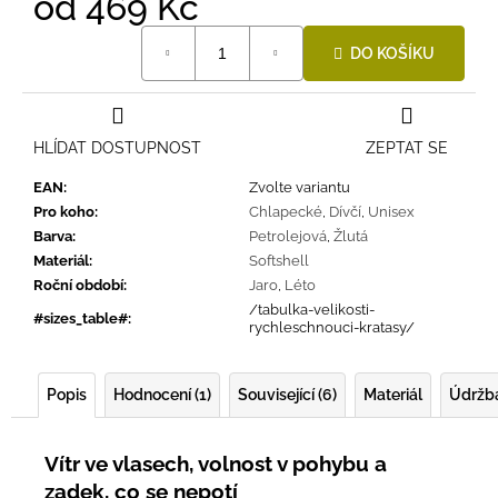
od
469 Kč
Měrná
DO KOŠÍKU
cena:
HLÍDAT DOSTUPNOST
ZEPTAT SE
EAN
:
Zvolte variantu
Pro koho
:
Chlapecké
,
Dívčí
,
Unisex
Barva
:
Petrolejová
,
Žlutá
Materiál
:
Softshell
Roční období
:
Jaro
,
Léto
/tabulka-velikosti-
#sizes_table#
:
rychleschnouci-kratasy/
Popis
Hodnocení (1)
Související (6)
Materiál
Údržb
Vítr ve vlasech, volnost v pohybu a
zadek, co se nepotí