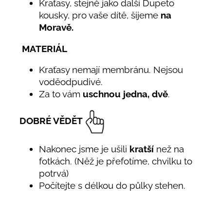
Kraťasy, stejně jako další Dupeto
kousky, pro vaše dítě, šijeme
na
Moravě.
MATERIÁL
Kraťasy nemají membránu. Nejsou
voděodpudivé.
Za to vám
uschnou jedna, dvě
.
DOBRÉ VĚDĚT
Nakonec jsme je ušili
kratší
než na
fotkách. (Něž je přefotíme, chvilku to
potrvá)
Počítejte s délkou do půlky stehen.