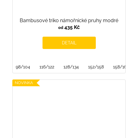
Bambusové triko námořnické pruhy modré
435 Kč
od
DETAIL
98/104
116/122
128/134
152/158
158/164
NOVINKA