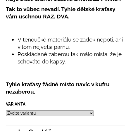
č
produktu
u
Tak to vůbec nevadí. Tyhle dětské kraťasy
je
j
5,0
vám uschnou RAZ, DVA.
e
z
5
m
hvězdiček.
e
V tenoučké materiálu se zadek nepotí, ani
v tom největší parnu.
LETNÍ
Poskládané zaberou tak málo místa, že je
KLOBOUČEK
S
schováte do kapsy.
OUŠKY
UV
30
BÍLÝ
Tyhle kraťasy žádné místo navíc v kufru
395
nezaberou.
Kč
VARIANTA