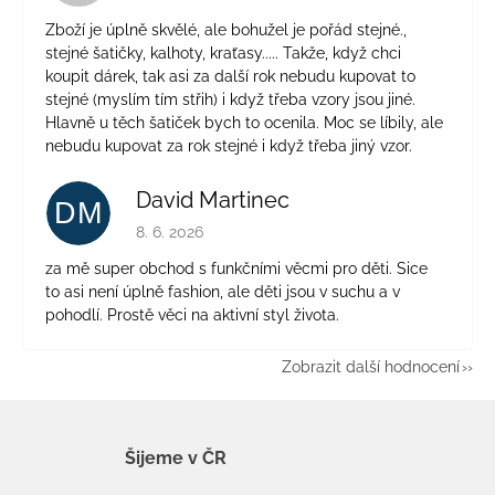
Zboží je úplně skvělé, ale bohužel je pořád stejné.,
stejné šatičky, kalhoty, kraťasy..... Takže, když chci
koupit dárek, tak asi za další rok nebudu kupovat to
stejné (myslím tím střih) i když třeba vzory jsou jiné.
Hlavně u těch šatiček bych to ocenila. Moc se líbily, ale
nebudu kupovat za rok stejné i když třeba jiný vzor.
David Martinec
DM
Hodnocení obchodu je 5 z 5 hvězdiček.
8. 6. 2026
za mě super obchod s funkčními věcmi pro děti. Sice
to asi není úplně fashion, ale děti jsou v suchu a v
pohodlí. Prostě věci na aktivní styl života.
Zobrazit další hodnocení
Šijeme v ČR