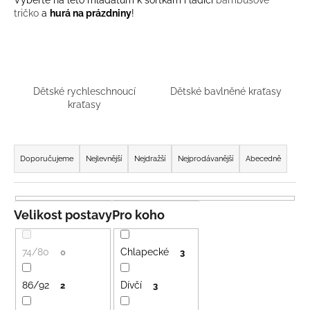
Vyberte na léto mláďatům k šortkám i ladící
bambusové
a
tričko
a
hurá na prázdniny
!
j
í
t
?
Dětské rychleschnoucí
Dětské bavlněné kraťasy
kraťasy
Ř
a
Doporučujeme
Nejlevnější
Nejdražší
Nejprodávanější
Abecedně
HLEDAT
z
e
n
Velikost postavy
Pro koho
D
í
o
p
p
74/80
Chlapecké
0
3
o
r
r
o
86/92
Dívčí
2
3
u
d