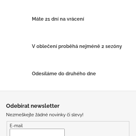
a
c
í
Máte 21 dní na vrácení
p
r
v
k
V oblečení proběhá nejméně 2 sezóny
y
v
ý
p
Odesíláme do druhého dne
i
s
u
Z
á
Odebírat newsletter
p
Nezmeškejte žádné novinky či slevy!
a
t
E-mail
í