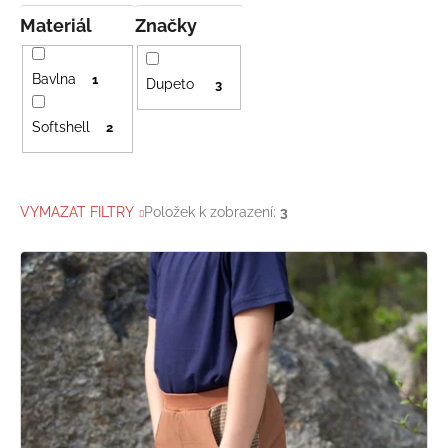
Materiál
Značky
Bavlna
1
Dupeto
3
Softshell
2
VYMAZAT FILTRY
Položek k zobrazení:
3
V
ý
p
i
s
p
r
o