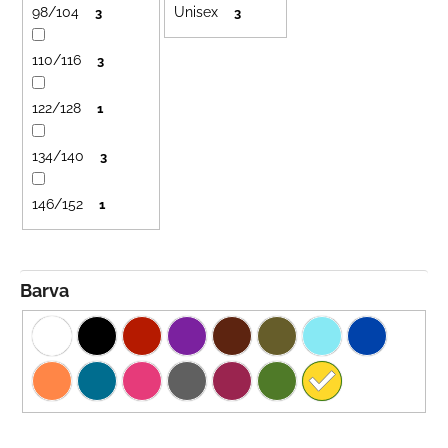
č
98/104
Unisex
u
3
3
u
k
j
110/116
3
t
e
m
ů
122/128
1
e
134/140
3
BAMBUSOVÉ
TRIKO
146/152
NÁMOŘNICKÉ
1
PRUHY
MODRÉ
435
Kč
Barva