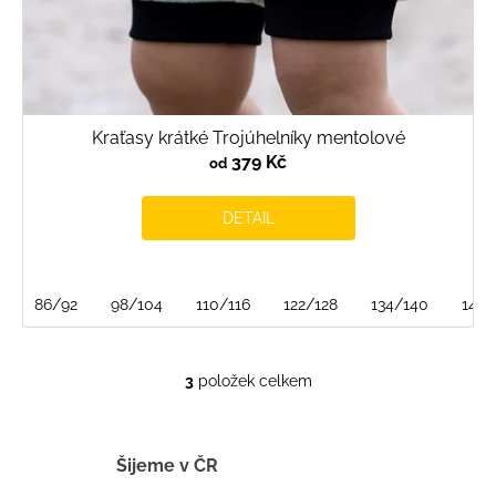
Kraťasy krátké Trojúhelníky mentolové
379 Kč
od
DETAIL
86/92
98/104
110/116
122/128
134/140
146/
3
položek celkem
O
v
l
á
Šijeme v ČR
d