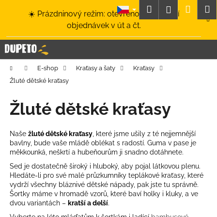
K
Přejít
Hledat
Nákup
M
Přihlášení
☀️ Prázdninový režim: otevřeno a odesílání
na
o
obsah
Zpět
Zpět
objednávek v út a čt.
košík
š
í
C
k
o
Domů
E-shop
Kraťasy a šaty
Kraťasy
p
Žluté dětské kraťasy
o
t
Žluté dětské kraťasy
ř
e
Naše
žluté dětské kraťasy
, které jsme ušily z té nejjemnější
b
bavlny, bude vaše mládě oblékat s radostí. Guma v pase je
u
měkkounká, neškrtí a hubeňourům ji snadno dotáhnete.
j
Sed je dostatečně široký i hluboký, aby pojal látkovou plenu.
Hledáte-li pro své malé průzkumníky teplákové kraťasy, které
e
vydrží všechny bláznivé dětské nápady, pak jste tu správně.
t
Šortky máme v hromadě vzorů, které baví holky i kluky, a ve
e
dvou variantách –
kratší a delší
.
n