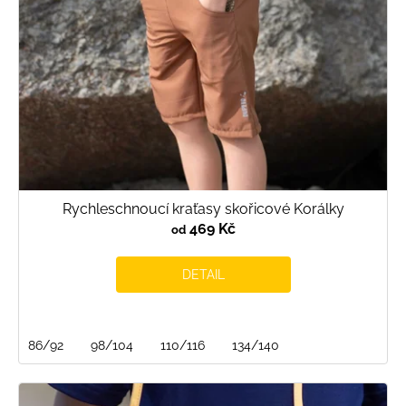
d
u
k
t
ů
Rychleschnoucí kraťasy skořicové Korálky
469 Kč
od
DETAIL
86/92
98/104
110/116
134/140