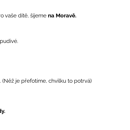
ro vaše dítě, šijeme
na Moravě.
pudivé.
 (Něž je přefotíme, chvilku to potrvá)
dy.