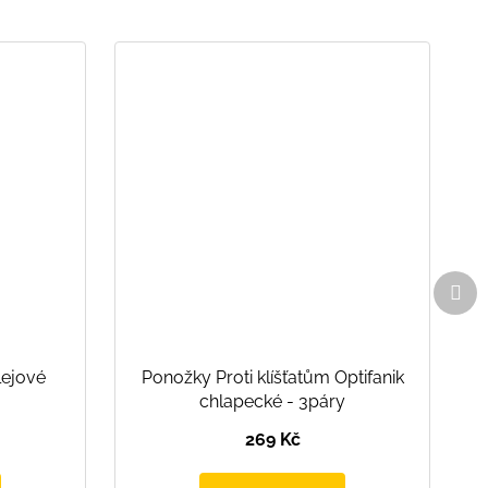
Dal
pro
lejové
Ponožky Proti klíšťatům Optifanik
chlapecké - 3páry
269 Kč