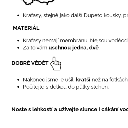
Kraťasy, stejně jako další Dupeto kousky, p
MATERIÁL
Kraťasy nemají membránu. Nejsou voděod
Za to vám
uschnou jedna, dvě
.
DOBRÉ VĚDĚT
Nakonec jsme je ušili
kratší
než na fotkách.
Počítejte s délkou do půlky stehen.
Noste s lehkostí a užívejte slunce i cákání vo