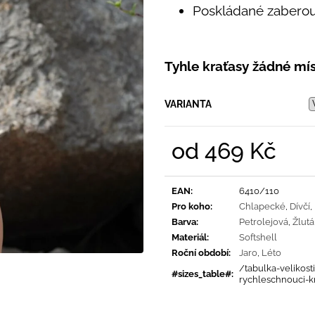
PRUHY MODRÉ
395 Kč
Poskládané zaberou 
435 Kč
Tyhle kraťasy žádné mís
VARIANTA
od
469 Kč
Měrná
cena:
EAN
:
6410/110
Pro koho
:
Chlapecké
,
Dívčí
,
Barva
:
Petrolejová
,
Žlutá
Materiál
:
Softshell
Roční období
:
Jaro
,
Léto
/tabulka-velikosti
#sizes_table#
:
rychleschnouci-k