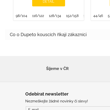
DETAIL
98/104
116/122
128/134
152/158
158/164
44/46
5
Šijeme v ČR
Z
á
Odebírat newsletter
p
Nezmeškejte žádné novinky či slevy!
a
E-mail