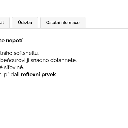
ál
Údržba
Ostatní informace
se nepotí
ního softshellu.
beňourovi ji snadno dotáhnete.
 síťovině.
i přidali
reflexní prvek
.