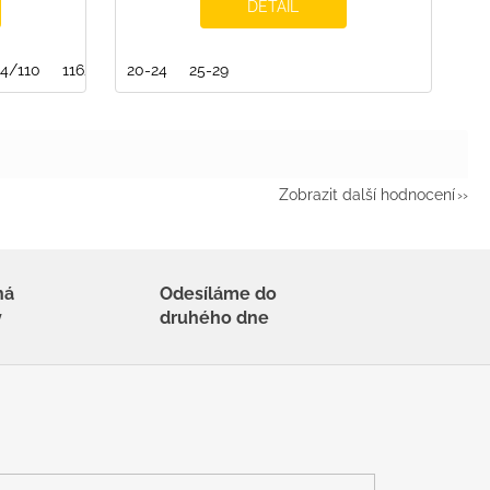
DETAIL
04/110
116/122
20-24
122/128
25-29
140/146
146/152
Zobrazit další hodnocení
há
Odesíláme do
y
druhého dne