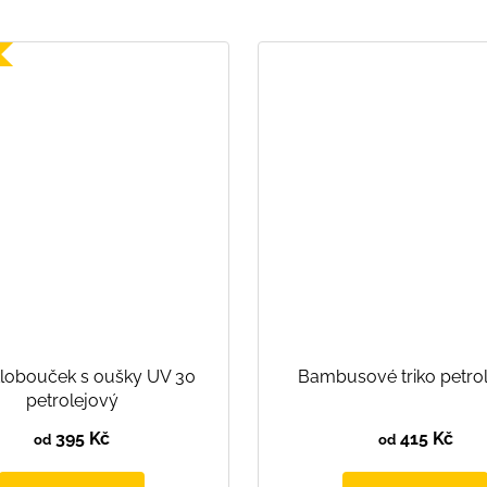
klobouček s oušky UV 30
Bambusové triko petro
petrolejový
395 Kč
415 Kč
od
od