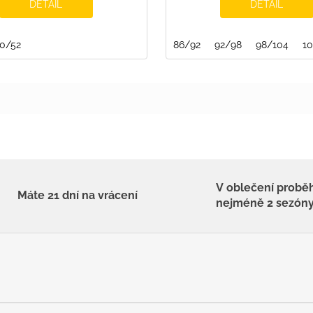
DETAIL
DETAIL
0/52
86/92
92/98
98/104
1
V oblečení probě
Máte 21 dní na vrácení
nejméně 2 sezón