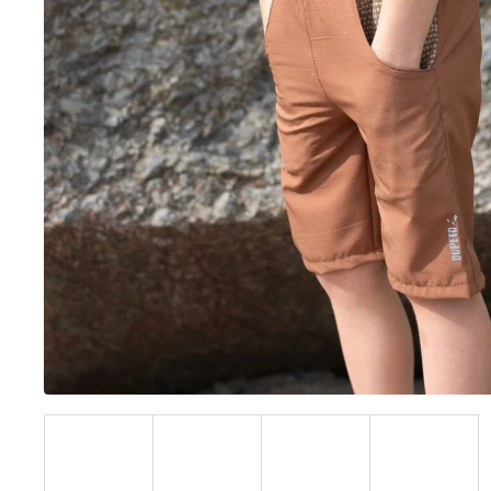
BÍLÝ
395 Kč