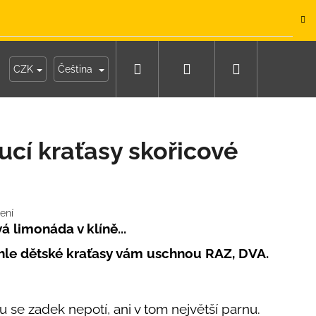
.
Hledat
Přihlášení
Nákupní
y
Moje objednávka
CZK
Čeština
košík
cí kraťasy skořicové
ení
á limonáda v klíně...
yhle dětské kraťasy vám uschnou RAZ, DVA.
IKO NÁMOŘNICKÉ
 se zadek nepotí, ani v tom největší parnu.