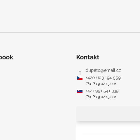
book
Kontakt
dupeto
@
email.cz
+420 603 194 559
(Po-Pá 9 až 15:00)
+421 951 541 339
(Po-Pá 9 až 15:00)