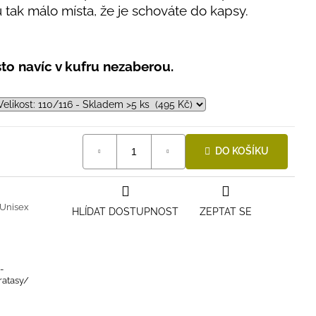
tak málo místa, že je schováte do kapsy.
to navíc v kufru nezaberou.
DO KOŠÍKU
Unisex
HLÍDAT DOSTUPNOST
ZEPTAT SE
-
ratasy/