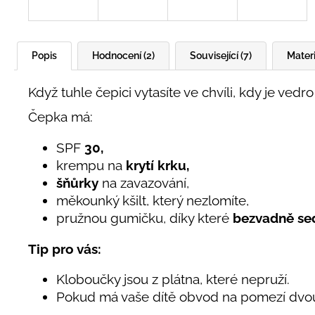
Popis
Hodnocení (2)
Související (7)
Materi
Když tuhle čepici vytasíte ve chvíli, kdy je vedr
Čepka má:
SPF
30,
krempu na
krytí krku,
šňůrky
na zavazování,
měkounký kšilt, který nezlomíte,
pružnou gumičku, díky které
bezvadně se
Tip pro vás:
Kloboučky jsou z plátna, které nepruží.
Pokud má vaše dítě obvod na pomezí dvou ve