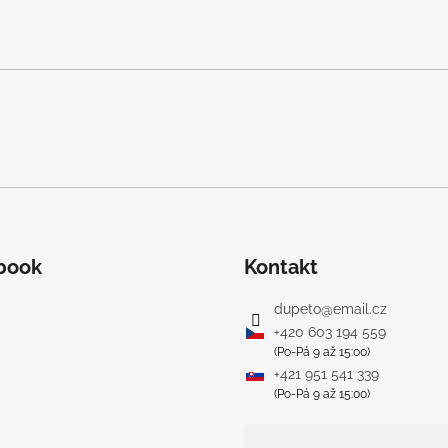
book
Kontakt
dupeto
@
email.cz
+420 603 194 559
(Po-Pá 9 až 15:00)
+421 951 541 339
(Po-Pá 9 až 15:00)