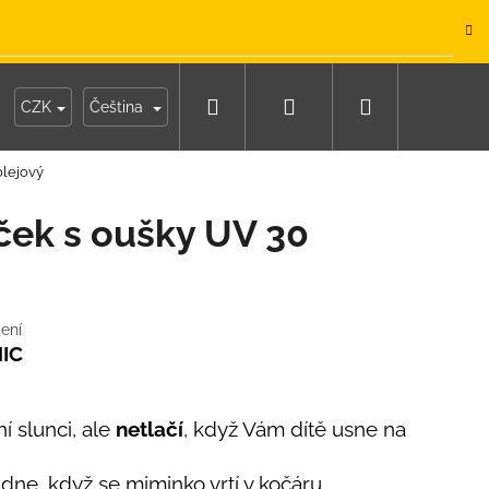
.
Hledat
Přihlášení
Nákupní
y
Moje objednávka
CZK
Čeština
olejový
košík
ček s oušky UV 30
ení
HIC
í slunci, ale
netlačí
, když Vám dítě usne na
IKO NÁMOŘNICKÉ
ne, když se miminko vrtí v kočáru.