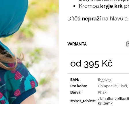
PRUHY MODRÉ
395 Kč
Krempa
kryje krk
př
435 Kč
Dítěti
nepraží
na hlavu a
VARIANTA
od
395 Kč
Měrná
cena:
EAN
:
6551/50
Pro koho
:
Chlapecké
,
Dívčí
,
Barva
:
Khaki
/tabulka-velikost
#sizes_table#
:
ksiltem/