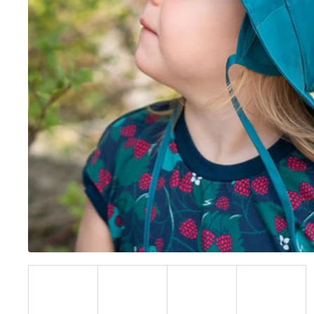
BÍLÝ
395 Kč