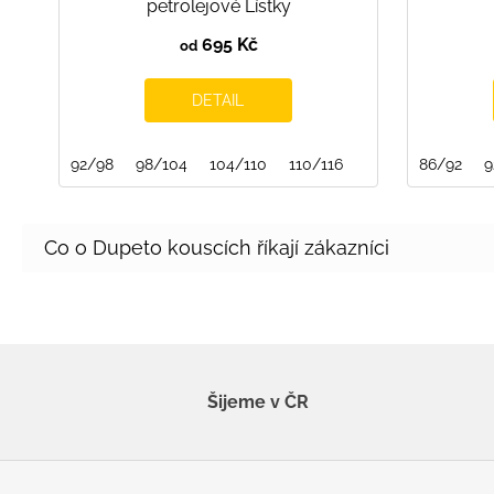
petrolejové Lístky
695 Kč
od
DETAIL
92/98
98/104
104/110
110/116
86/92
9
Šijeme v ČR
Z