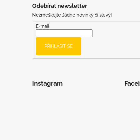
á
Odebírat newsletter
p
Nezmeškejte žádné novinky či slevy!
a
t
E-mail
í
PŘIHLÁSIT SE
Instagram
Face