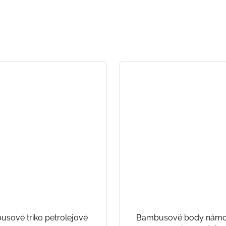
sové triko petrolejové
Bambusové body námo