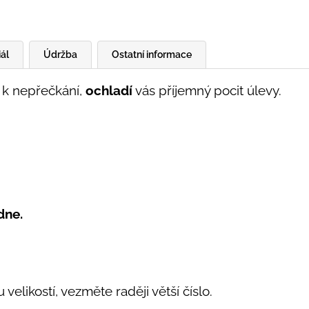
ál
Údržba
Ostatní informace
o k nepřečkání,
ochladí
vás příjemný pocit úlevy.
dne.
likostí, vezměte raději větší číslo.