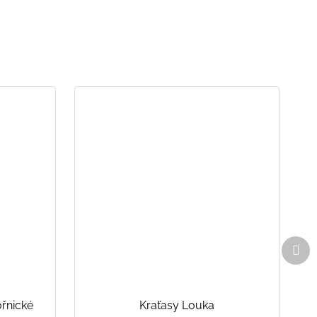
Dal
pro
řnické
Kraťasy Louka