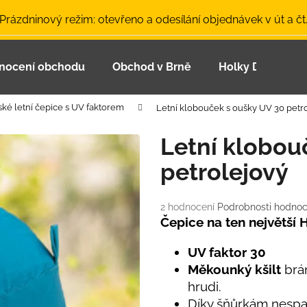
 Prázdninový režim: otevřeno a odesílání objednávek v út a čt
nocení obchodu
Obchod v Brně
Holky Dupeťačk
Co potřebujete najít?
ské letní čepice s UV faktorem
Letní klobouček s oušky UV 30 petr
HLEDAT
Letní klobou
petrolejový
Doporučujeme
Průměrné
2 hodnocení
Podrobnosti hodnoc
hodnocení
Čepice na ten největší 
produktu
je
UV faktor 30
5,0
Měkounký kšilt
brán
z
hrudi.
5
LETNÍ ČEPICE UV 30 SVĚTLE MODRÁ
BAMBUSOVÉ TR
hvězdiček.
Díky šňůrkám nespad