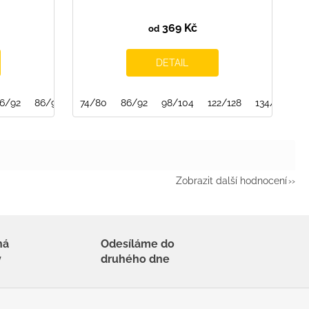
369 Kč
od
DETAIL
2
6/92
86/92/98
74/80
86/92
98/104
122/128
134/140
Zobrazit další hodnocení
há
Odesíláme do
y
druhého dne