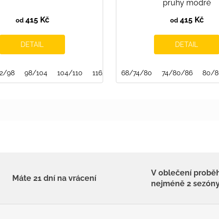
pruhy modré
415 Kč
415 Kč
od
od
DETAIL
DETAIL
2/98
98/104
104/110
116/122
68/74/80
122/128
140/146
74/80/86
146/15
80/8
V oblečení probě
Máte 21 dní na vrácení
nejméně 2 sezón