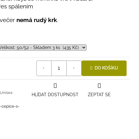
es spálením
 večer
nemá rudý krk
.
DO KOŠÍKU
Unisex
HLÍDAT DOSTUPNOST
ZEPTAT SE
i-cepice-s-