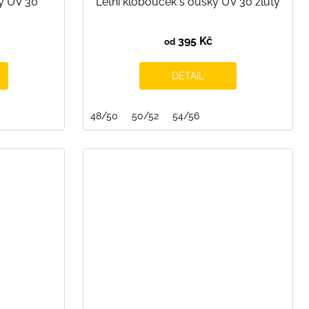
ky UV 30
Letní klobouček s oušky UV 30 žlutý
395 Kč
od
DETAIL
48/50
50/52
54/56