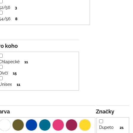
52/56
3
54/56
8
Pro koho
Chlapecké
11
Dívčí
15
Unisex
11
Barva
Značky
Dupeto
21