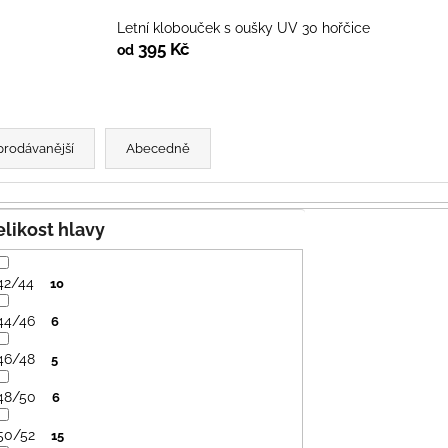
PRUHY MODRÉ
395 Kč
435 Kč
Letní klobouček s oušky UV 30 hořčice
395 Kč
od
prodávanější
Abecedně
Velikost hlavy
42/44
10
44/46
6
46/48
5
48/50
6
50/52
15