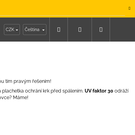
.
Hledat
Přihlášení
Nákupní
y
Moje objednávka
CZK
Čeština
košík
ou tím pravým řešením!
ká plachetka ochrání krk před spálením.
UV faktor 30
odráží
ltovce? Máme!
IKO NÁMOŘNICKÉ