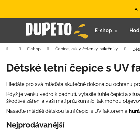
K
Přejít
☀️
na
o
obsah
Zpět
Zpět
š
do
do
í
E-shop
Hod
k
obchodu
obchodu
Domů
E-shop
Čepice, kukly, čelenky, nákrčníky
Dět
Dětské letní čepice s UV 
Hledáte pro svá mláďata skutečně dokonalou ochranu pro
Když je venku vedro k padnutí, vytasíte tuhle čepici a sit
škodlivé záření a vaši malí průzkumníci tak mohou objevo
Nasaďte mláděti dětskou letní čepici s UV faktorem a
hurá
Nejprodávanější
LETNÍ KLOBOUČEK S OUŠKY UV 30