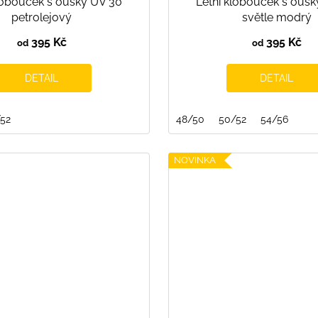
lobouček s oušky UV 30
Letní klobouček s ouš
petrolejový
světle modrý
395 Kč
395 Kč
od
od
DETAIL
DETAIL
52
48/50
50/52
54/56
NOVINKA