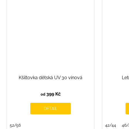
Kšiltovka dětská UV 30 vínová
Let
399 Kč
od
DETAIL
52/56
42/44
46/