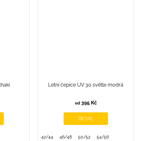
khaki
Letní čepice UV 30 světle modrá
395 Kč
od
DETAIL
42/44
46/48
50/52
54/56