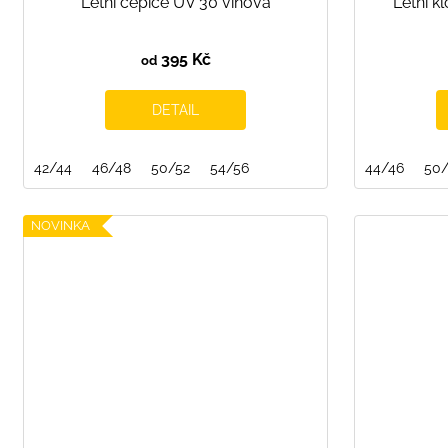
Letní čepice UV 30 vínová
Letní k
395 Kč
od
DETAIL
42/44
46/48
50/52
54/56
44/46
50/
NOVINKA