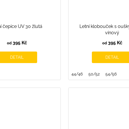
í čepice UV 30 žlutá
Letní klobouček s ouš
vínový
395 Kč
395 Kč
od
od
DETAIL
DETAIL
44/46
50/52
54/56