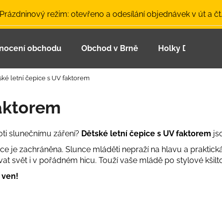
 Prázdninový režim: otevřeno a odesílání objednávek v út a čt
nocení obchodu
Obchod v Brně
Holky Dupeťačk
Co potřebujete najít?
ské letní čepice s UV faktorem
HLEDAT
faktorem
ti slunečnímu záření?
Dětské letní čepice s UV faktorem
js
Doporučujeme
uace je zachráněna. Slunce mláděti nepraží na hlavu a praktic
vat svět i v pořádném hicu. Touží vaše mládě po stylové kši
 ven!
LETNÍ ČEPICE UV 30 SVĚTLE MODRÁ
BAMBUSOVÉ TR