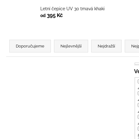
BÍLÝ
395 Kč
Letní čepice UV 30 tmavá khaki
395 Kč
od
Ř
a
Doporučujeme
Nejlevnější
Nejdražší
Nej
z
e
n
í
p
r
o
d
u
k
t