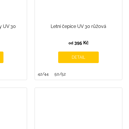
ky UV 30
Letní čepice UV 30 růžová
395 Kč
od
DETAIL
42/44
50/52