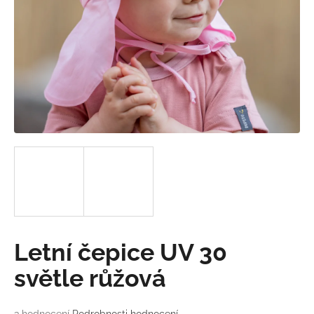
a
j
í
t
?
HLEDAT
D
o
Letní čepice UV 30
p
o
světle růžová
r
u
Průměrné