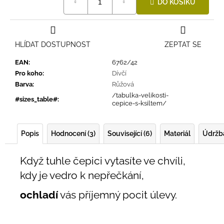
DO KOŠÍKU
cena:
HLÍDAT DOSTUPNOST
ZEPTAT SE
EAN
:
6762/42
Pro koho
:
Dívčí
Barva
:
Růžová
/tabulka-velikosti-
#sizes_table#
:
cepice-s-ksiltem/
Popis
Hodnocení (3)
Související (6)
Materiál
Údržb
Když tuhle čepici vytasíte ve chvíli,
kdy je vedro k nepřečkání,
ochladí
vás příjemný pocit úlevy.