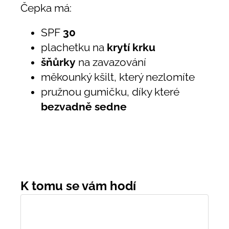
Čepka má:
SPF
30
plachetku na
krytí krku
šňůrky
na zavazování
měkounký kšilt, který nezlomíte
pružnou gumičku, díky které
bezvadně sedne