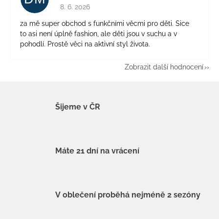
Hodnocení obchodu je 5 z 5 hvězdiček.
8. 6. 2026
za mě super obchod s funkčními věcmi pro děti. Sice
to asi není úplně fashion, ale děti jsou v suchu a v
pohodlí. Prostě věci na aktivní styl života.
Zobrazit další hodnocení
Šijeme v ČR
Máte 21 dní na vrácení
V oblečení proběhá nejméně 2 sezóny