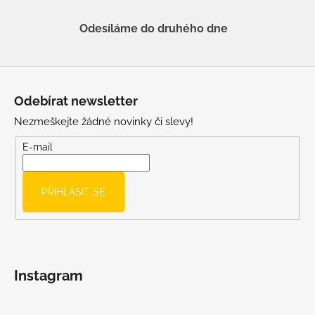
Odesíláme do druhého dne
Z
á
Odebírat newsletter
p
Nezmeškejte žádné novinky či slevy!
a
t
E-mail
í
PŘIHLÁSIT SE
Instagram