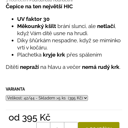
č
3 hodnocení
Podrobnosti hodnocení
hodnocení
Čepice na ten největší HIC
u
produktu
j
je
UV faktor 30
e
4,3
m
Měkounký kšilt
brání slunci, ale
netlačí
,
z
e
když Vám dítě usne na hrudi.
5
hvězdiček.
Díky šňůrkám nespadne, když se miminko
vrtí v kočáru.
LETNÍ
RYCHLESCHNOUCÍ
Plachetka
kryje krk
přes spálením
KALHOTY
ŽLUTÉ
Dítěti
nepraží
na hlavu a večer
nemá rudý krk
.
695
Kč
VARIANTA
od
395 Kč
Měrná