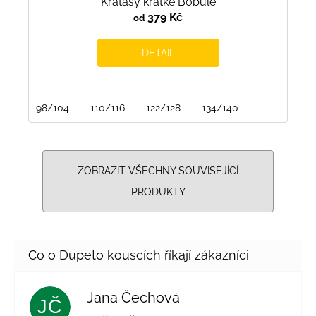
Kraťasy krátké Bobule
379 Kč
od
DETAIL
98/104
110/116
122/128
134/140
ZOBRAZIT VŠECHNY SOUVISEJÍCÍ
PRODUKTY
Jana Čechová
JČ
Hodnocení obchodu je 5 z 5 hvězdiček.