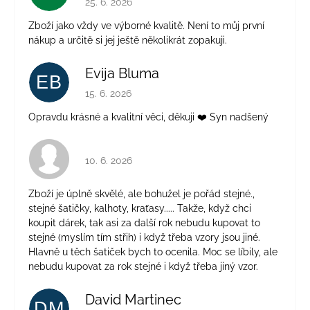
25. 6. 2026
Zboží jako vždy ve výborné kvalitě. Není to můj první
nákup a určitě si jej ještě několikrát zopakuji.
Evija Bluma
EB
Hodnocení obchodu je 5 z 5 hvězdiček.
15. 6. 2026
Opravdu krásné a kvalitní věci, děkuji ❤️ Syn nadšený
Hodnocení obchodu je 4 z 5 hvězdiček.
10. 6. 2026
Zboží je úplně skvělé, ale bohužel je pořád stejné.,
stejné šatičky, kalhoty, kraťasy..... Takže, když chci
koupit dárek, tak asi za další rok nebudu kupovat to
stejné (myslím tím střih) i když třeba vzory jsou jiné.
Hlavně u těch šatiček bych to ocenila. Moc se líbily, ale
nebudu kupovat za rok stejné i když třeba jiný vzor.
David Martinec
DM