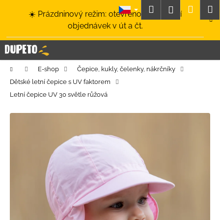
K
Přejít
Hledat
Nákup
M
Přihlášení
☀️ Prázdninový režim: otevřeno a odesílání
na
o
obsah
Zpět
Zpět
objednávek v út a čt.
košík
š
í
C
k
o
Domů
E-shop
Čepice, kukly, čelenky, nákrčníky
p
Dětské letní čepice s UV faktorem
o
Letní čepice UV 30 světle růžová
t
ř
e
b
u
j
e
t
e
n